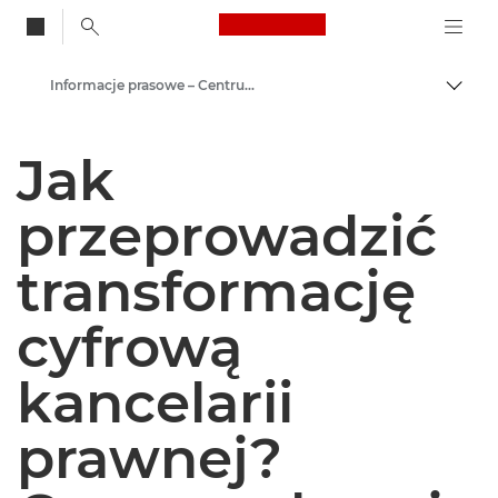
Canon Logo, back to
Informacje prasowe – Centrum Prasowe Canon
Przeł
Canon
Jak
Centrum prasowe
przeprowadzić
transformację
cyfrową
kancelarii
prawnej?