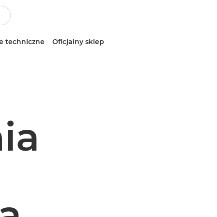
e techniczne
Oficjalny sklep
ia
ę
ą