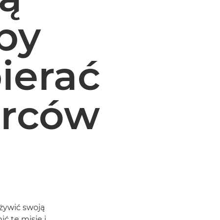
by
ierać
órców
ywić swoją
ć tę misję i