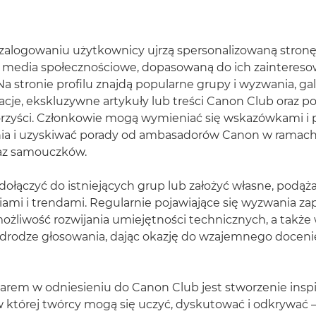
zalogowaniu użytkownicy ujrzą spersonalizowaną stron
 media społecznoś­ciowe, dopasowaną do ich zaintereso
a stronie profilu znajdą popularne grupy i wyzwania, galer
acje, ekskluzywne artykuły lub treści Canon Club oraz p
rzyści. Członkowie mogą wymieniać się wskazówkami i 
ia i uzyskiwać porady od ambasadorów Canon w ramach s
az samouczków.
ołączyć do istniejących grup lub założyć własne, podąża
ami i trendami. Regularnie pojawiające się wyzwania za
ożliwość rozwijania umiejętności technicznych, a takż
drodze głosowania, dając okazję do wzajemnego doceni
rem w odniesieniu do Canon Club jest stworzenie inspi
w której twórcy mogą się uczyć, dyskutować i odkrywać 