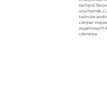
zachęcić fanó
uruchomiła „C
twórców podobn
czerpać inspir
wyjątkowych ko
członków.