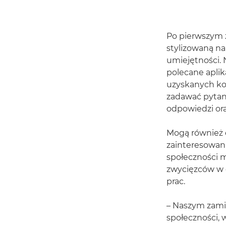
Po pierwszym 
stylizowaną na
umiejętności. N
polecane aplik
uzyskanych ko
zadawać pytan
odpowiedzi or
Mogą również d
zainteresowani
społeczności m
zwycięzców w 
prac.
– Naszym zamia
społeczności, 