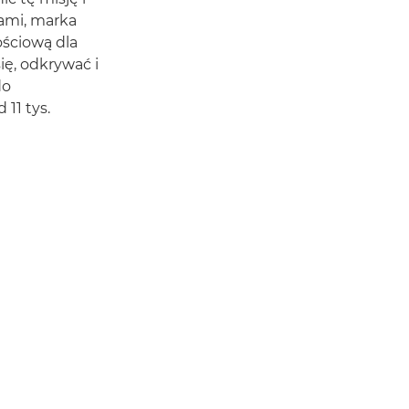
ami, marka
ościową dla
ę, odkrywać i
do
11 tys.