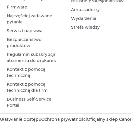
Historie profesjonalistów
Firmware
Ambasadorzy
Najczęściej zadawane
Wydarzenia
pytania
Strefa wiedzy
Serwis i naprawa
Bezpieczeństwo
produktów
Regulamin subskrypcji
atramentu do drukarek
Kontakt z pomocą
techniczną
Kontakt z pomocą
techniczną dla firm
Business Self-Service
Portal
Ułatwianie dostępu
Ochrona prywatności
Oficjalny sklep Cano