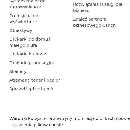
System zdalnego
Rozwiązania i usługi dla
sterowania PTZ
biznesu
Profesjonalne
Znajdź partnera
wyświetlacze
biznesowego Canon
Obiektywy
Drukarki do domu i
małego biura
Drukarki biurowe
Drukarki produkcyjne
Skanery
Atrament, toner i papier
Sprawdź gdzie kupić
Warunki korzystania z witryny
Informacja o plikach cookie
Ustawienia plików cookie