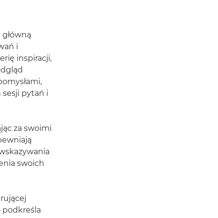
ę główną
wań i
ię inspiracji,
odgląd
pomysłami,
esji pytań i
jąc za swoimi
pewniają
e wskazywania
enia swoich
rującej
– podkreśla