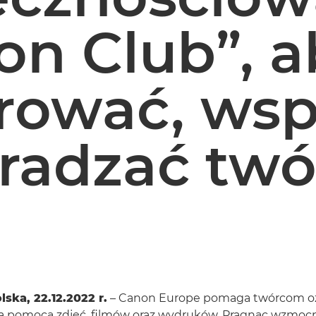
on Club”, a
irować, wsp
gradzać tw
ska, 22.12.2022 r.
– Canon Europe pomaga twórcom oż
a pomocą zdjęć, filmów oraz wydruków. Pragnąc wzmocni