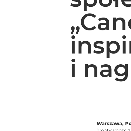
„Can
insp
i na
Warszawa, Pol
kreatywność z