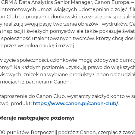
CRM & Data Analytics Senior Manager, Canon Europe. – I
 internetowych umożliwiających udostępnianie zdjęć, fil
on Club to program członkowski przeznaczony specjalni
zy realizują swoją pasję tworzenia obrazów i wydruków. C
a inspiracji i świeżych pomysłów, ale także pokazuje świa
ę społeczność utalentowanych twórców, którzy chcą dos
oprzez wspólną naukę i rozwój.
w życie społeczności, członkowie mogą zdobywać punkty
iomy*. Na każdym poziomie uzyskują prawo do większych
wisowych, zniżek na wybrane produkty Canon oraz udzia
mocjach z partnerami Canon.
aproszenie do Canon Club, wystarczy założyć konto w s
swój produkt:
https://www.canon.pl/canon-club/
.
oferuje następujące poziomy:
00 punktów. Rozpocznij podróż z Canon, czerpiąc z zas