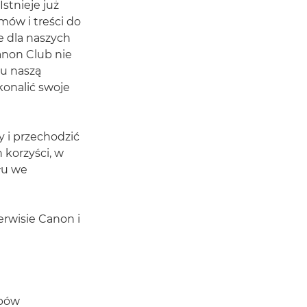
stnieje już
mów i treści do
e dla naszych
anon Club nie
tu naszą
konalić swoje
 i przechodzić
 korzyści, w
łu we
erwisie Canon i
obów