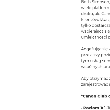
Beth Simpson, 
wiele platform
druku, ale Can
klientów, któr
tylko dostarcz
wspierającą si
umiejętności p
Angażując się 
przez trzy poz
tym usług ser
wspólnych pro
Aby otrzymać z
zarejestrować 
*Canon Club 
•
Poziom 1:
1–1