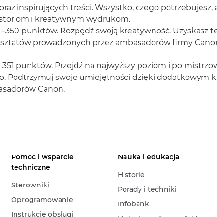
raz inspirujących treści. Wszystko, czego potrzebujesz,
storiom i kreatywnym wydrukom.
1–350 punktów. Rozpędź swoją kreatywność. Uzyskasz t
rsztatów prowadzonych przez ambasadorów firmy Canon
 351 punktów. Przejdź na najwyższy poziom i po mistrz
ło. Podtrzymuj swoje umiejętności dzięki dodatkowym 
asadorów Canon.
Pomoc i wsparcie
Nauka i edukacja
techniczne
Historie
Sterowniki
Porady i techniki
Oprogramowanie
Infobank
Instrukcje obsługi