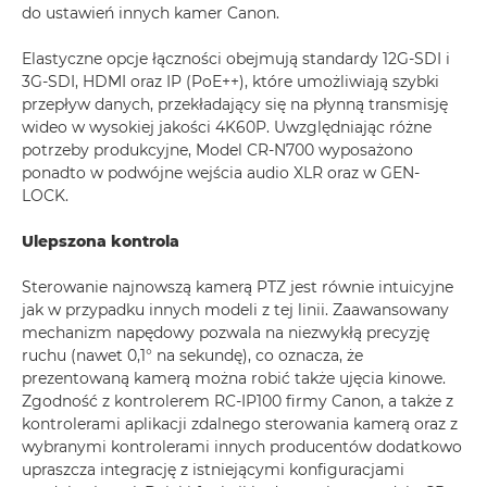
do ustawień innych kamer Canon.
Elastyczne opcje łączności obejmują standardy 12G-SDI i
3G-SDI, HDMI oraz IP (PoE++), które umożliwiają szybki
przepływ danych, przekładający się na płynną transmisję
wideo w wysokiej jakości 4K60P. Uwzględniając różne
potrzeby produkcyjne, Model CR-N700 wyposażono
ponadto w podwójne wejścia audio XLR oraz w GEN-
LOCK.
Ulepszona kontrola
Sterowanie najnowszą kamerą PTZ jest równie intuicyjne
jak w przypadku innych modeli z tej linii. Zaawansowany
mechanizm napędowy pozwala na niezwykłą precyzję
ruchu (nawet 0,1° na sekundę), co oznacza, że
prezentowaną kamerą można robić także ujęcia kinowe.
Zgodność z kontrolerem RC-IP100 firmy Canon, a także z
kontrolerami aplikacji zdalnego sterowania kamerą oraz z
wybranymi kontrolerami innych producentów dodatkowo
upraszcza integrację z istniejącymi konfiguracjami