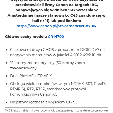
przedstawicieli firmy Canon na targach IBC,
odbywających się w dniach 9-12 września w
Amsterdamie (nasze stanowisko C45 znajduje się w
hali nr 11) lub pod linkiem:
https://www.canon.pl/ptz-cameras/cr-n700/
Główne cechy modelu
CR-N700
0-celowa matrcya CMOS z procesorem DIGIC DV7 do
nagrywania materiałów w jakości 4K60P 4:2:2 10-bit
15-krotny zoom optyczny (30-krotny zoom
zaawansowany)
Dual Pixel AF z iTR AF X
Obsługa wielu protokołów, w tym NDI|HX, SRT, FreeD,
RTMP(S), RTP, RTSP, standardowy protokół
komunikacyjny i Canon XC
Ulepszona łączność z wyjściem 12G-SDI
i
NDI jest znakiem towarowym lub zastrzeżonym znakiem towarowym