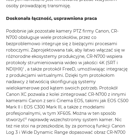
osoby prowadzącej transmisję.
Doskonała łączność, usprawniona praca
Podobnie jak pozostałe kamery PTZ firmy Canon, CR-
N700 obsługuje wiele protokołów, przez co
bezproblemowo integruje się z bieżącymi procesami
roboczymi. Zaprojektowana tak, aby łatwo włączać się w
różnorodne ekosystemy produkcyjne, CR-N700 wspiera
protokoły strumieniowania wideo w jakości 4K (SRT i
i
NDI|HX)
, a także protokół FreeD, umożliwiając integrację
z produkcjami wirtualnymi. Dzięki tym protokołom
nadawcy z łatwością skonfigurują systemy
wielokamerowe pod kątem swoich potrzeb. Protokół
Canon XC pozwala z kolei zintegrować CR-N700 z innymi
kamerami Canon z serii Cinema EOS, takimi jak EOS C500
Mark II i EOS C300 Mark III, a także z modelami
profesjonalnymi, w tym XF605. Można w ten sposób
ii
stworzyć
naprawdę wszechstronny system kamer. Nic
też nie stoi na przeszkodzie, by za pomocą funkcji Canon
Log 3 i Wide Dynamic Range dopasować obraz CR-N700