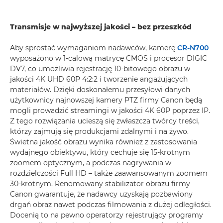
Transmisje w najwyższej jakości – bez przeszkód
Aby sprostać wymaganiom nadawców, kamerę
CR-N700
wyposażono w 1-calową matrycę CMOS i procesor DIGIC
DV7, co umożliwia rejestrację 10-bitowego obrazu w
jakości 4K UHD 60P 4:2:2 i tworzenie angażujących
materiałów. Dzięki doskonałemu przesyłowi danych
użytkownicy najnowszej kamery PTZ firmy Canon będą
mogli prowadzić streamingi w jakości 4K 60P poprzez IP.
Z tego rozwiązania ucieszą się zwłaszcza twórcy treści,
którzy zajmują się produkcjami zdalnymi i na żywo.
Świetna jakość obrazu wynika również z zastosowania
wydajnego obiektywu, który cechuje się 15-krotnym
zoomem optycznym, a podczas nagrywania w
rozdzielczości Full HD – także zaawansowanym zoomem
30-krotnym. Renomowany stabilizator obrazu firmy
Canon gwarantuje, że nadawcy uzyskają pozbawiony
drgań obraz nawet podczas filmowania z dużej odległości.
Docenią to na pewno operatorzy rejestrujący programy