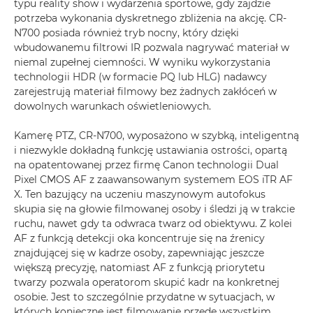
typu reality show i wydarzenia sportowe, gdy zajdzie
potrzeba wykonania dyskretnego zbliżenia na akcję. CR-
N700 posiada również tryb nocny, który dzięki
wbudowanemu filtrowi IR pozwala nagrywać materiał w
niemal zupełnej ciemności. W wyniku wykorzystania
technologii HDR (w formacie PQ lub HLG) nadawcy
zarejestrują materiał filmowy bez żadnych zakłóceń w
dowolnych warunkach oświetleniowych.
Kamerę PTZ, CR-N700, wyposażono w szybką, inteligentną
i niezwykle dokładną funkcję ustawiania ostrości, opartą
na opatentowanej przez firmę Canon technologii Dual
Pixel CMOS AF z zaawansowanym systemem EOS iTR AF
X. Ten bazujący na uczeniu maszynowym autofokus
skupia się na głowie filmowanej osoby i śledzi ją w trakcie
ruchu, nawet gdy ta odwraca twarz od obiektywu. Z kolei
AF z funkcją detekcji oka koncentruje się na źrenicy
znajdującej się w kadrze osoby, zapewniając jeszcze
większą precyzję, natomiast AF z funkcją priorytetu
twarzy pozwala operatorom skupić kadr na konkretnej
osobie. Jest to szczególnie przydatne w sytuacjach, w
których konieczne jest filmowanie przede wszystkim