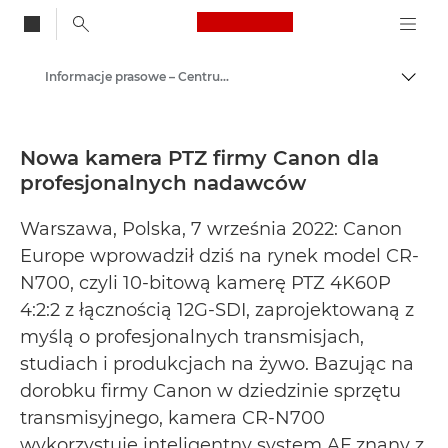
Canon Logo, back to
Informacje prasowe – Centrum Prasowe Canon
Przeł
Canon
Centrum prasowe
Nowa kamera PTZ firmy Canon dla
profesjonalnych nadawców
Warszawa, Polska, 7 września 2022: Canon
Europe wprowadził dziś na rynek model CR-
N700, czyli 10-bitową kamerę PTZ 4K60P
4:2:2 z łącznością 12G-SDI, zaprojektowaną z
myślą o profesjonalnych transmisjach,
studiach i produkcjach na żywo. Bazując na
dorobku firmy Canon w dziedzinie sprzętu
transmisyjnego, kamera CR-N700
wykorzystuje inteligentny system AF znany z