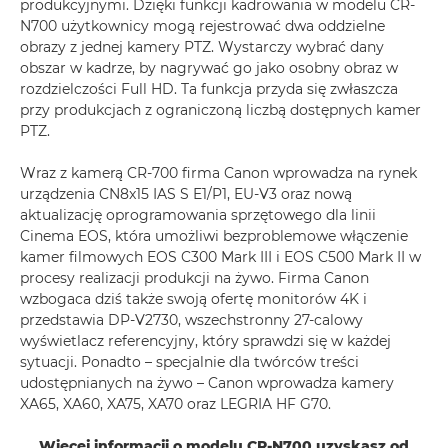
produkcyjnymi. Dzięki funkcji kadrowania w modelu CR-
N700 użytkownicy mogą rejestrować dwa oddzielne
obrazy z jednej kamery PTZ. Wystarczy wybrać dany
obszar w kadrze, by nagrywać go jako osobny obraz w
rozdzielczości Full HD. Ta funkcja przyda się zwłaszcza
przy produkcjach z ograniczoną liczbą dostępnych kamer
PTZ.
Wraz z kamerą CR-700 firma Canon wprowadza na rynek
urządzenia CN8x15 IAS S E1/P1, EU-V3 oraz nową
aktualizację oprogramowania sprzętowego dla linii
Cinema EOS, która umożliwi bezproblemowe włączenie
kamer filmowych EOS C300 Mark III i EOS C500 Mark II w
procesy realizacji produkcji na żywo. Firma Canon
wzbogaca dziś także swoją ofertę monitorów 4K i
przedstawia DP-V2730, wszechstronny 27-calowy
wyświetlacz referencyjny, który sprawdzi się w każdej
sytuacji. Ponadto – specjalnie dla twórców treści
udostępnianych na żywo – Canon wprowadza kamery
XA65, XA60, XA75, XA70 oraz LEGRIA HF G70.
Więcej informacji o modelu CR-N700 uzyskasz od