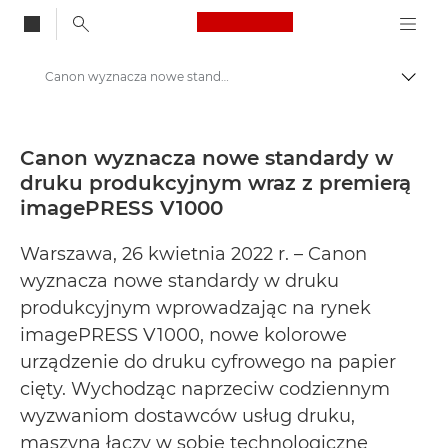
Canon Logo, back to
Canon wyznacza nowe standardy w druku produkcyjnym wraz z premierą imagePRESS V1000 - Centrum prasowe firmy Canon
Przeł
Canon
Centrum prasowe
Canon wyznacza nowe standardy w
druku produkcyjnym wraz z premierą
Informacje prasowe – Centrum Prasowe Canon
imagePRESS V1000
Warszawa, 26 kwietnia 2022 r. – Canon
wyznacza nowe standardy w druku
produkcyjnym wprowadzając na rynek
imagePRESS V1000, nowe kolorowe
urządzenie do druku cyfrowego na papier
cięty. Wychodząc naprzeciw codziennym
wyzwaniom dostawców usług druku,
maszyna łączy w sobie technologiczne