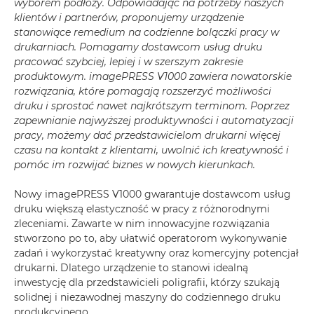
wyborem podłoży. Odpowiadając na potrzeby naszych
klientów i partnerów, proponujemy urządzenie
stanowiące remedium na codzienne bolączki pracy w
drukarniach. Pomagamy dostawcom usług druku
pracować szybciej, lepiej i w szerszym zakresie
produktowym. imagePRESS V1000 zawiera nowatorskie
rozwiązania, które pomagają rozszerzyć możliwości
druku i sprostać nawet najkrótszym terminom. Poprzez
zapewnianie najwyższej produktywności i automatyzacji
pracy, możemy dać przedstawicielom drukarni więcej
czasu na kontakt z klientami, uwolnić ich kreatywność i
pomóc im rozwijać biznes w nowych kierunkach.
Nowy imagePRESS V1000 gwarantuje dostawcom usług
druku większą elastyczność w pracy z różnorodnymi
zleceniami. Zawarte w nim innowacyjne rozwiązania
stworzono po to, aby ułatwić operatorom wykonywanie
zadań i wykorzystać kreatywny oraz komercyjny potencjał
drukarni. Dlatego urządzenie to stanowi idealną
inwestycję dla przedstawicieli poligrafii, którzy szukają
solidnej i niezawodnej maszyny do codziennego druku
produkcyjnego.