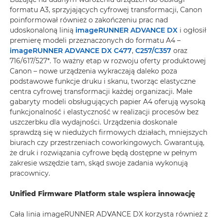
formatu A3, sprzyjających cyfrowej transformacji, Canon
poinformował również o zakończeniu prac nad
udoskonaloną linią
imageRUNNER ADVANCE DX
i ogłosił
premierę modeli przeznaczonych do formatu A4 –
imageRUNNER ADVANCE DX C477
,
C257/C357
oraz
716/617/527*. To ważny etap w rozwoju oferty produktowej
Canon – nowe urządzenia wykraczają daleko poza
podstawowe funkcje druku i skanu, tworząc elastyczne
centra cyfrowej transformacji każdej organizacji. Małe
gabaryty modeli obsługujących papier A4 oferują wysoką
funkcjonalność i elastyczność w realizacji procesów bez
uszczerbku dla wydajności. Urządzenia doskonale
sprawdzą się w niedużych firmowych działach, mniejszych
biurach czy przestrzeniach coworkingowych. Gwarantują,
że druk i rozwiązania cyfrowe będą dostępne w pełnym
zakresie wszędzie tam, skąd swoje zadania wykonują
pracownicy.
Unified Firmware Platform stale wspiera innowację
Cała linia imageRUNNER ADVANCE DX korzysta również z