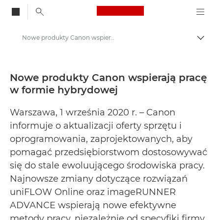
Canon Logo, back to
Nowe produkty Canon wspierają pracę w formie hybrydowej - Centrum prasowe firmy Canon
Przeł
Canon
Centrum prasowe
Nowe produkty Canon wspierają pracę
w formie hybrydowej
Informacje prasowe – Centrum Prasowe Canon
Warszawa, 1 września 2020 r. – Canon
informuje o aktualizacji oferty sprzętu i
oprogramowania, zaprojektowanych, aby
pomagać przedsiębiorstwom dostosowywać
się do stale ewoluującego środowiska pracy.
Najnowsze zmiany dotyczące rozwiązań
uniFLOW Online oraz imageRUNNER
ADVANCE wspierają nowe efektywne
metody pracy, niezależnie od specyfiki firmy.