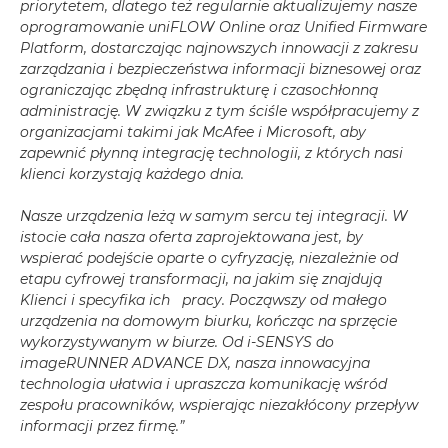
priorytetem, dlatego też regularnie aktualizujemy nasze
oprogramowanie uniFLOW Online oraz Unified Firmware
Platform, dostarczając najnowszych innowacji z zakresu
zarządzania i bezpieczeństwa informacji biznesowej oraz
ograniczając zbędną infrastrukturę i czasochłonną
administrację. W związku z tym ściśle współpracujemy z
organizacjami takimi jak McAfee i Microsoft, aby
zapewnić płynną integrację technologii, z których nasi
klienci korzystają każdego dnia.
Nasze urządzenia leżą w samym sercu tej integracji. W
istocie cała nasza oferta zaprojektowana jest, by
wspierać podejście oparte o cyfryzację, niezależnie od
etapu cyfrowej transformacji, na jakim się znajdują
Klienci i specyfika ich pracy. Począwszy od małego
urządzenia na domowym biurku, kończąc na sprzęcie
wykorzystywanym w biurze. Od i-SENSYS do
imageRUNNER ADVANCE DX, nasza innowacyjna
technologia ułatwia i upraszcza komunikację wśród
zespołu pracowników, wspierając niezakłócony przepływ
informacji przez firmę.”