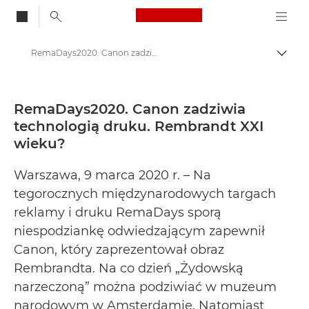
Canon Logo, back to
RemaDays2020. Canon zadziwia technologią druku. Rembrandt XXI wieku? - Centrum prasowe firmy Canon
Przeł
Canon
Centrum prasowe
RemaDays2020. Canon zadziwia
technologią druku. Rembrandt XXI
Informacje prasowe – Centrum Prasowe Canon
wieku?
Warszawa, 9 marca 2020 r. – Na
tegorocznych międzynarodowych targach
reklamy i druku RemaDays sporą
niespodziankę odwiedzającym zapewnił
Canon, który zaprezentował obraz
Rembrandta. Na co dzień „Żydowską
narzeczoną” można podziwiać w muzeum
narodowym w Amsterdamie. Natomiast