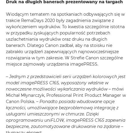
Druk na długich banerach prezentowany na targach
Wiodącym tematem na spotkaniach odbywających się w
trakcie RemaDays 2020 były zagadnienia związane z
wykończeniem wydruków. To kwestia szczególnie istotna
w przypadku zyskujących popularność potrzebach
uszlachetniania wydruków oraz druku na długich
banerach. Dlatego Canon zadbał, aby na stoisku nie
zabrakło urządzeń zapewniających najnowocześniejsze
rozwiązania w tym zakresie. W Strefie Canon szczególne
miejsce zajmowały urządzenia imagePRESS.
– Jednym z przedstawicieli serii urządzeń kolorowych jest
model imagePRESS C165, wyposażony właśnie w
nowoczesne możliwości wykańczania wydruków
– mówi
Michał Młynarczyk, Professional Print Product Manager w
Canon Polska.
– Ponadto posiada wbudowane opcje
łączności, umożliwiające bezproblemową integrację z
usługami umieszczonymi w chmurze. Dzięki
oprogramowaniu uniFLOW, imagePRESS C165 zapewnia
bezpieczne, zautomatyzowane drukowanie na żądanie –
tłumaczy ekspert.