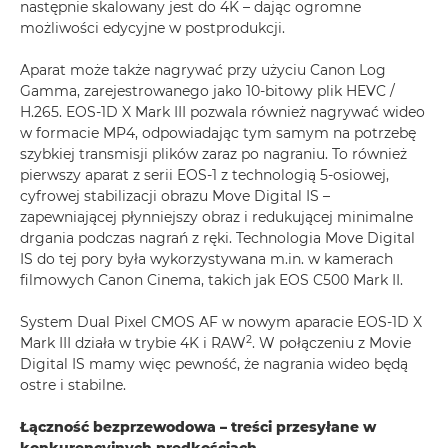
następnie skalowany jest do 4K – dając ogromne
możliwości edycyjne w postprodukcji.
Aparat może także nagrywać przy użyciu Canon Log
Gamma, zarejestrowanego jako 10-bitowy plik HEVC /
H.265. EOS-1D X Mark III pozwala również nagrywać wideo
w formacie MP4, odpowiadając tym samym na potrzebę
szybkiej transmisji plików zaraz po nagraniu. To również
pierwszy aparat z serii EOS-1 z technologią 5-osiowej,
cyfrowej stabilizacji obrazu Move Digital IS –
zapewniającej płynniejszy obraz i redukującej minimalne
drgania podczas nagrań z ręki. Technologia Move Digital
IS do tej pory była wykorzystywana m.in. w kamerach
filmowych Canon Cinema, takich jak EOS C500 Mark II.
System Dual Pixel CMOS AF w nowym aparacie EOS-1D X
2
Mark III działa w trybie 4K i RAW
. W połączeniu z Movie
Digital IS mamy więc pewność, że nagrania wideo będą
ostre i stabilne.
Łączność bezprzewodowa – treści przesyłane w