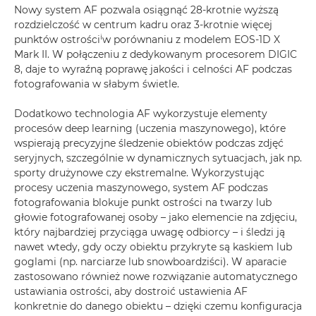
Nowy system AF pozwala osiągnąć 28-krotnie wyższą
rozdzielczość w centrum kadru oraz 3-krotnie więcej
i
punktów ostrości
w porównaniu z modelem EOS-1D X
Mark II. W połączeniu z dedykowanym procesorem DIGIC
8, daje to wyraźną poprawę jakości i celności AF podczas
fotografowania w słabym świetle.
Dodatkowo technologia AF wykorzystuje elementy
procesów deep learning (uczenia maszynowego), które
wspierają precyzyjne śledzenie obiektów podczas zdjęć
seryjnych, szczególnie w dynamicznych sytuacjach, jak np.
sporty drużynowe czy ekstremalne. Wykorzystując
procesy uczenia maszynowego, system AF podczas
fotografowania blokuje punkt ostrości na twarzy lub
głowie fotografowanej osoby – jako elemencie na zdjęciu,
który najbardziej przyciąga uwagę odbiorcy – i śledzi ją
nawet wtedy, gdy oczy obiektu przykryte są kaskiem lub
goglami (np. narciarze lub snowboardziści). W aparacie
zastosowano również nowe rozwiązanie automatycznego
ustawiania ostrości, aby dostroić ustawienia AF
konkretnie do danego obiektu – dzięki czemu konfiguracja