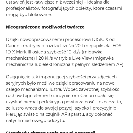
ustawień jest łatwiejsza niż wcześniej – idealna dla
profesjonalistów fotografujących obiekty, które czasami
mogą być blokowane.
Nieograniczone możliwości twórcze
Dzięki nowoopracowanemu procesorowi DIGIC X od
Canon i matrycy o rozdzielczości 20,1 megapiksela, EOS-
1D X Mark III osiąga szybkość 16 kl./s (migawka
mechaniczna) i 20 kl./s w trybie Live View (migawka
mechaniczna lub elektroniczna z pełnym śledzeniem AF).
Osiągnięcie tak imponującej szybkości przy zdjęciach
seryjnych było możliwe dzięki opracowaniu na nowo
całego mechanizmu lustra. Wobec zawrotnej szybkości
ruchów tego elementu, inżynierom Canon udało się
uzyskać niemal perfekcyjną powtarzalność – oznacza to,
że lustro wraca do swojej pozycji szybko i precyzyjnie –
kierując światło na czujnik AF aparatu, aby dokonać
natychmiastowego odczytu.