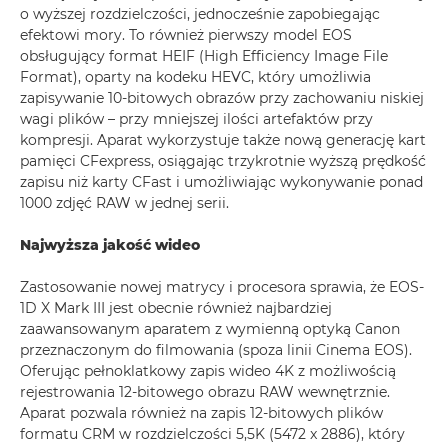
o wyższej rozdzielczości, jednocześnie zapobiegając
efektowi mory. To również pierwszy model EOS
obsługujący format HEIF (High Efficiency Image File
Format), oparty na kodeku HEVC, który umożliwia
zapisywanie 10-bitowych obrazów przy zachowaniu niskiej
wagi plików – przy mniejszej ilości artefaktów przy
kompresji. Aparat wykorzystuje także nową generację kart
pamięci CFexpress, osiągając trzykrotnie wyższą prędkość
zapisu niż karty CFast i umożliwiając wykonywanie ponad
1000 zdjęć RAW w jednej serii.
Najwyższa jakość wideo
Zastosowanie nowej matrycy i procesora sprawia, że EOS-
1D X Mark III jest obecnie również najbardziej
zaawansowanym aparatem z wymienną optyką Canon
przeznaczonym do filmowania (spoza linii Cinema EOS).
Oferując pełnoklatkowy zapis wideo 4K z możliwością
rejestrowania 12-bitowego obrazu RAW wewnętrznie.
Aparat pozwala również na zapis 12-bitowych plików
formatu CRM w rozdzielczości 5,5K (5472 x 2886), który