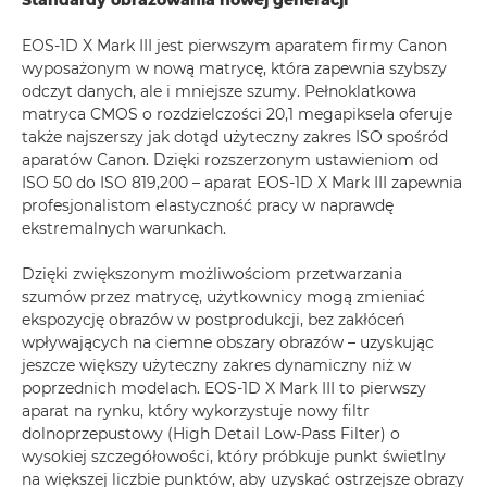
Standardy obrazowania nowej generacji
EOS-1D X Mark III jest pierwszym aparatem firmy Canon
wyposażonym w nową matrycę, która zapewnia szybszy
odczyt danych, ale i mniejsze szumy. Pełnoklatkowa
matryca CMOS o rozdzielczości 20,1 megapiksela oferuje
także najszerszy jak dotąd użyteczny zakres ISO spośród
aparatów Canon. Dzięki rozszerzonym ustawieniom od
ISO 50 do ISO 819,200 – aparat EOS-1D X Mark III zapewnia
profesjonalistom elastyczność pracy w naprawdę
ekstremalnych warunkach.
Dzięki zwiększonym możliwościom przetwarzania
szumów przez matrycę, użytkownicy mogą zmieniać
ekspozycję obrazów w postprodukcji, bez zakłóceń
wpływających na ciemne obszary obrazów – uzyskując
jeszcze większy użyteczny zakres dynamiczny niż w
poprzednich modelach. EOS-1D X Mark III to pierwszy
aparat na rynku, który wykorzystuje nowy filtr
dolnoprzepustowy (High Detail Low-Pass Filter) o
wysokiej szczegółowości, który próbkuje punkt świetlny
na większej liczbie punktów, aby uzyskać ostrzejsze obrazy