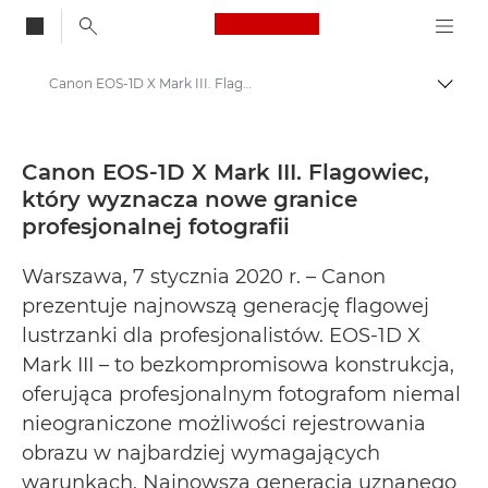
Canon Logo, back to
Canon EOS-1D X Mark III. Flagowiec, który wyznacza nowe granice profesjonalnej fotografii - Centrum prasowe firmy Canon
Przeł
Canon
Centrum prasowe
Canon EOS-1D X Mark III. Flagowiec,
który wyznacza nowe granice
Informacje prasowe – Centrum Prasowe Canon
profesjonalnej fotografii
Warszawa, 7 stycznia 2020 r. – Canon
prezentuje najnowszą generację flagowej
lustrzanki dla profesjonalistów. EOS-1D X
Mark III – to bezkompromisowa konstrukcja,
oferująca profesjonalnym fotografom niemal
nieograniczone możliwości rejestrowania
obrazu w najbardziej wymagających
warunkach. Najnowsza generacja uznanego