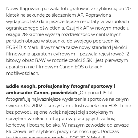
Nowy flagowiec pozwala fotografować z szybkością do 20
klatek na sekundę ze śledzeniem AF. Poprawiona
wydajność ISO daje jeszcze lepsze rezultaty w warunkach
ograniczonego oświetlenia. Czujnik AF w nowym modelu
osiąga 28-krotnie wyższą rozdzielczość w centralnych
partiach obrazu w stosunku do swojego poprzednika.
EOS-1D X Mark III wyznacza także nowy standard jakości
filmowania aparatem cyfrowym – pozwala rejestrować 12-
bitowy obraz RAW w rozdzielczości 5.5K i jest pierwszym
aparatem nie-filmowym Canon EOS o takich
możliwościach.
Eddie Keogh, profesjonalny fotograf sportowy i
ambasador Canon, powiedział:
„Od ponad 15 lat
fotografuję najważniejsze wydarzenia sportowe na całym
świecie. Od 2002 r. korzystam z lustrzanek serii EOS-1 i nie
bez powodu są one wciąż najczęściej spotykanym
sprzętem w rękach fotografów pracujących za linią
końcową i boczną boiska. W naszym zawodzie od zawsze
kluczowa jest szybkość pracy i celność ujęć. Podczas