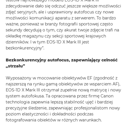
testów najnowszego modelu EOS-1D X Mark III
zdecydowanie dało się odczuć jeszcze większe możliwości
zdjęć seryjnych, ale i usprawniony autofocus czy nowe
możliwości komunikacji aparatu z serwerem. To bardzo
ważne, ponieważ w branży fotografii sportowej często
sekundy decydują o tym, czy akurat twoje zdjęcie trafi na
okładkę magazynu czy sekcji sportowej krajowych
dzienników. I w tym EOS-1D X Mark III jest
bezkonkurencyjny”.
Bezkonkurencyjny autofocus, zapewniający celność
„strzału”
Wyposażony w mocowanie obiektywów EF (zgodność z
najszerszą na rynku gamą obiektywów ze wsparciem AF),
EOS-1D X Mark III otrzymał zupełnie nową matrycę i nowy
system autofokusa. Ta opracowana przez firmę Canon
technologia zapewnia lepszą stabilność ujęć i bardziej
precyzyjne śledzenie, zapewniając profesjonalistom nowy
poziom elastyczności i dokładności podczas
fotografowania obiektów w różnych warunkach.