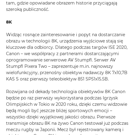
tam, gdzie opowiadane obrazem historie przyciągają
szeroką publiczność.
8K
Widząc rosnące zainteresowanie i popyt na dostarczanie
obrazu w technologii 8K, urządzenia wyjściowe stają się
kluczowe dla odbiorcy. Dlatego podczas targów ISE 2020,
Canon – we współpracy z partnerami dostarczającymi
oprogramowanie serwerowe AV Stumpfl. Serwer AV
Stumpfl Pixera Two – zaprezentuje m.in. najnowszy
wielofunkcyjny, przenośny obiektyw nadawczy 8K 7x10,7B
KAS S oraz pierwszy teleobiektyw 851 SP51x15.5B.
Rozwijana od dekady technologia obiektywów 8K Canon
będzie po raz pierwszy wykorzystana podczas Igrzysk
Olimpijskich w Tokio w 2020 roku, dzięki czemu widzowie
będą mogli być jeszcze bliżej sportowych emocji –
wszystko dzięki wyjątkowej jakości obrazu. Pierwsze
transmisje obrazu 8K na żywo Canon testował już podczas
meczu rugby w Japonii. Mecz był rejestrowany kamerą i