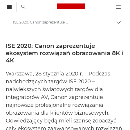
Canon Logo, back to
ISE 2020: Canon zaprezentuje ekosystem rozwiązań obrazowania 8K i 4K - Centrum prasowe firmy Canon
Przeł
Canon
Centrum prasowe
ISE 2020: Canon zaprezentuje
ekosystem rozwiązań obrazowania 8K i
Informacje prasowe – Centrum Prasowe Canon
4K
Warszawa, 28 stycznia 2020 r. – Podczas
nadchodzących targów ISE 2020 –
największych światowych targów dla
integratorów AV, Canon zaprezentuje
najnowsze profesjonalne rozwiązania
obrazowania dla klientów biznesowych.
Odwiedzający będą mieli szansę zobaczyć
cały ekosystem zaawansowanych rozwiązań