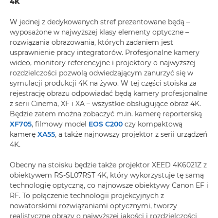
4K
W jednej z dedykowanych stref prezentowane będą –
wyposażone w najwyższej klasy elementy optyczne –
rozwiązania obrazowania, których zadaniem jest
usprawnienie pracy integratorów. Profesjonalne kamery
wideo, monitory referencyjne i projektory o najwyższej
rozdzielczości pozwolą odwiedzającym zanurzyć się w
symulacji produkcji 4K na żywo. W tej części stoiska za
rejestrację obrazu odpowiadać będą kamery profesjonalne
z serii Cinema, XF i XA – wszystkie obsługujące obraz 4K.
Będzie zatem można zobaczyć m.in. kamerę reporterską
XF705
, filmowy model
EOS C200
czy kompaktową
kamerę
XA55
, a także najnowszy projektor z serii urządzeń
4K.
Obecny na stoisku będzie także projektor XEED 4K6021Z z
obiektywem RS-SL07RST 4K, który wykorzystuje tę samą
technologię optyczną, co najnowsze obiektywy Canon EF i
RF. To połączenie technologii projekcyjnych z
nowatorskimi rozwiązaniami optycznymi, tworzy
realistyczne obrazy o najwyższej jakości i rozdzielczości