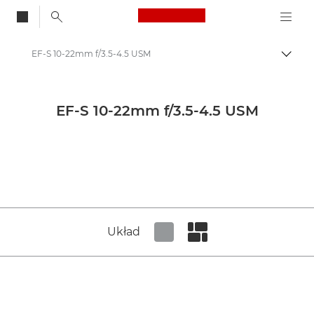
Canon Logo, back to
EF-S 10-22mm f/3.5-4.5 USM
Przeł
Canon
Obiektywy do aparatów Canon
EF-S 10-22mm f/3.5-4.5 USM
Canon EF-S 10-22mm f/3.5-4.5 USM - Lenses - Camera & Photo lenses
Układ
Set tiled view
Set masonry view