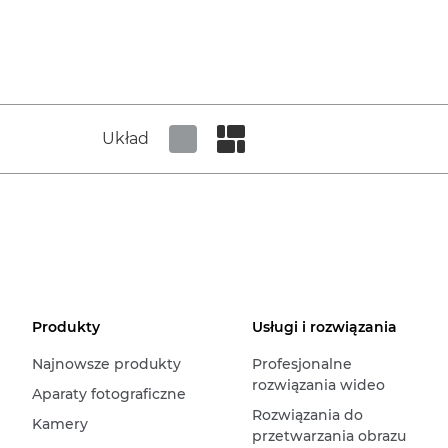
Układ
Set tiled view
Set masonry view
Produkty
Usługi i rozwiązania
Najnowsze produkty
Profesjonalne
rozwiązania wideo
Aparaty fotograficzne
Rozwiązania do
Kamery
przetwarzania obrazu