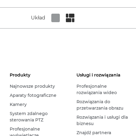
Układ
Set tiled view
Set masonry view
Produkty
Usługi i rozwiązania
Najnowsze produkty
Profesjonalne
rozwiązania wideo
Aparaty fotograficzne
Rozwiązania do
Kamery
przetwarzania obrazu
System zdalnego
Rozwiązania i usługi dla
sterowania PTZ
biznesu
Profesjonalne
Znajdź partnera
wyświetlacze