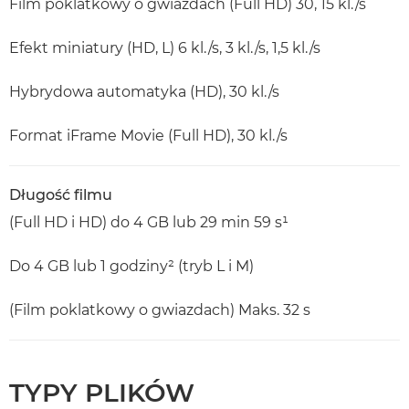
Film poklatkowy o gwiazdach (Full HD) 30, 15 kl./s
Efekt miniatury (HD, L) 6 kl./s, 3 kl./s, 1,5 kl./s
Hybrydowa automatyka (HD), 30 kl./s
Format iFrame Movie (Full HD), 30 kl./s
Długość filmu
(Full HD i HD) do 4 GB lub 29 min 59 s¹
Do 4 GB lub 1 godziny² (tryb L i M)
(Film poklatkowy o gwiazdach) Maks. 32 s
TYPY PLIKÓW