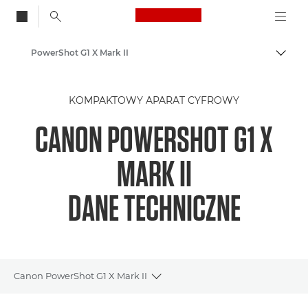
Canon Logo, back to
PowerShot G1 X Mark II
Przeł
Canon
KOMPAKTOWY APARAT CYFROWY
CANON POWERSHOT G1 X
MARK II
DANE TECHNICZNE
Canon PowerShot G1 X Mark II
Toggle breadcrumbs