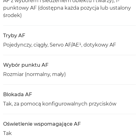
AF z wyborem i śledzeniem obiektu i twarzy), 1-
punktowy AF (dostępna każda pozycja lub ustalony
środek)
Tryby AF
Pojedynczy, ciągły, Servo AF/AE¹, dotykowy AF
Wybór punktu AF
Rozmiar (normalny, mały)
Blokada AF
Tak, za pomocą konfigurowalnych przycisków
Oświetlenie wspomagające AF
Tak