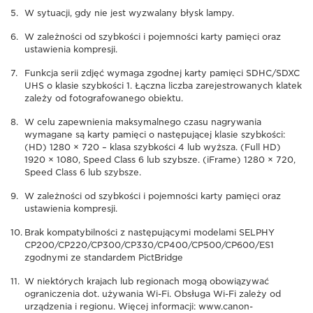
W sytuacji, gdy nie jest wyzwalany błysk lampy.
W zależności od szybkości i pojemności karty pamięci oraz
ustawienia kompresji.
Funkcja serii zdjęć wymaga zgodnej karty pamięci SDHC/SDXC
UHS o klasie szybkości 1. Łączna liczba zarejestrowanych klatek
zależy od fotografowanego obiektu.
W celu zapewnienia maksymalnego czasu nagrywania
wymagane są karty pamięci o następującej klasie szybkości:
(HD) 1280 × 720 – klasa szybkości 4 lub wyższa. (Full HD)
1920 × 1080, Speed Class 6 lub szybsze. (iFrame) 1280 × 720,
Speed Class 6 lub szybsze.
W zależności od szybkości i pojemności karty pamięci oraz
ustawienia kompresji.
Brak kompatybilności z następującymi modelami SELPHY
CP200/CP220/CP300/CP330/CP400/CP500/CP600/ES1
zgodnymi ze standardem PictBridge
W niektórych krajach lub regionach mogą obowiązywać
ograniczenia dot. używania Wi-Fi. Obsługa Wi-Fi zależy od
urządzenia i regionu. Więcej informacji: www.canon-