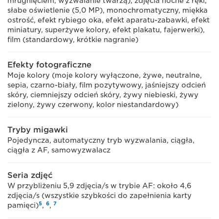
mrugnięciem, wyzwalanie twarzą), zdjęcia nocne z ręki,
słabe oświetlenie (5,0 MP), monochromatyczny, miękka
ostrość, efekt rybiego oka, efekt aparatu-zabawki, efekt
miniatury, superżywe kolory, efekt plakatu, fajerwerki),
film (standardowy, krótkie nagranie)
Efekty fotograficzne
Moje kolory (moje kolory wyłączone, żywe, neutralne,
sepia, czarno-biały, film pozytywowy, jaśniejszy odcień
skóry, ciemniejszy odcień skóry, żywy niebieski, żywy
zielony, żywy czerwony, kolor niestandardowy)
Tryby migawki
Pojedyncza, automatyczny tryb wyzwalania, ciągła,
ciągła z AF, samowyzwalacz
Seria zdjęć
W przybliżeniu 5,9 zdjęcia/s w trybie AF: około 4,6
zdjęcia/s (wszystkie szybkości do zapełnienia karty
5
6
7
pamięci)
,
,