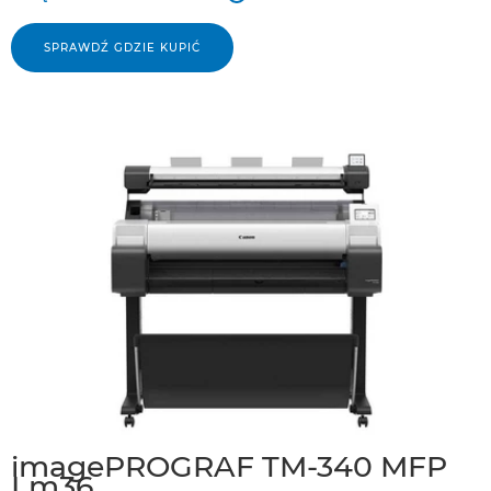
SPRAWDŹ GDZIE KUPIĆ
imagePROGRAF TM-340 MFP
Lm36