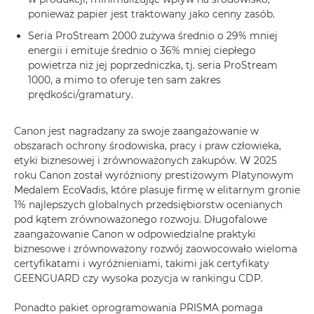
ponieważ papier jest traktowany jako cenny zasób.
Seria ProStream 2000 zużywa średnio o 29% mniej
energii i emituje średnio o 36% mniej ciepłego
powietrza niż jej poprzedniczka, tj. seria ProStream
1000, a mimo to oferuje ten sam zakres
prędkości/gramatury.
Canon jest nagradzany za swoje zaangażowanie w
obszarach ochrony środowiska, pracy i praw człowieka,
etyki biznesowej i zrównoważonych zakupów. W 2025
roku Canon został wyróżniony prestiżowym Platynowym
Medalem EcoVadis, które plasuje firmę w elitarnym gronie
1% najlepszych globalnych przedsiębiorstw ocenianych
pod kątem zrównoważonego rozwoju. Długofalowe
zaangażowanie Canon w odpowiedzialne praktyki
biznesowe i zrównoważony rozwój zaowocowało wieloma
certyfikatami i wyróżnieniami, takimi jak certyfikaty
GEENGUARD czy wysoka pozycja w rankingu CDP.
Ponadto pakiet oprogramowania PRISMA pomaga