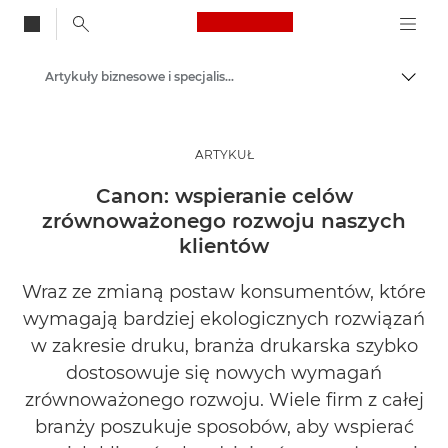
Canon Logo, back to
Artykuły biznesowe i specjalistyczne
Przeł
Canon
Rozwiązania i usługi
ARTYKUŁ
Baza wiedzy
Canon: wspieranie celów
zrównoważonego rozwoju naszych
klientów
Wraz ze zmianą postaw konsumentów, które
wymagają bardziej ekologicznych rozwiązań
w zakresie druku, branża drukarska szybko
dostosowuje się nowych wymagań
zrównoważonego rozwoju. Wiele firm z całej
branży poszukuje sposobów, aby wspierać