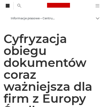
Canon Logo, back to
Informacje prasowe – Centrum Prasowe Canon
Przeł
Canon
Cyfryzacja
Centrum prasowe
obiegu
dokumentów
coraz
ważniejsza dla
firm z Europy