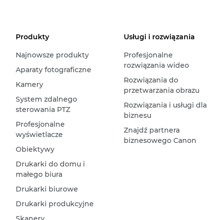
Produkty
Usługi i rozwiązania
Najnowsze produkty
Profesjonalne
rozwiązania wideo
Aparaty fotograficzne
Rozwiązania do
Kamery
przetwarzania obrazu
System zdalnego
Rozwiązania i usługi dla
sterowania PTZ
biznesu
Profesjonalne
Znajdź partnera
wyświetlacze
biznesowego Canon
Obiektywy
Drukarki do domu i
małego biura
Drukarki biurowe
Drukarki produkcyjne
Skanery