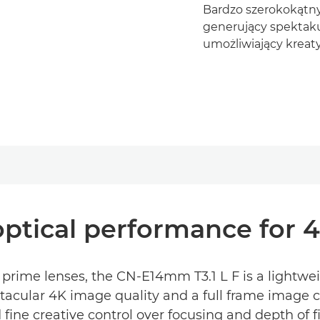
Bardzo szerokokątn
generujący spektakul
umożliwiający kreat
optical performance for 
prime lenses, the CN-E14mm T3.1 L F is a lightwei
ctacular 4K image quality and a full frame image c
 fine creative control over focusing and depth of fi