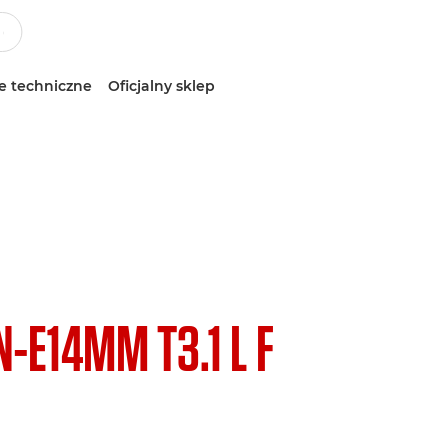
e techniczne
Oficjalny sklep
N-E14MM T3.1 L F