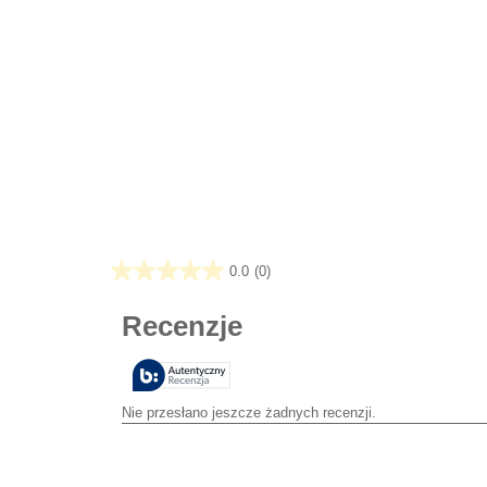
0.0
(0)
0.0
na
5
gwiazdek.