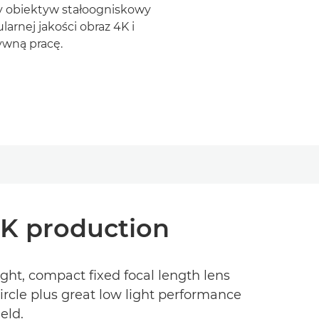
y obiektyw stałoogniskowy
arnej jakości obraz 4K i
ywną pracę.
4K production
ght, compact fixed focal length lens
ircle plus great low light performance
eld.