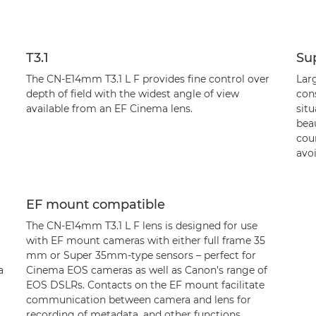
T3.1
Su
The CN-E14mm T3.1 L F provides fine control over
Lar
depth of field with the widest angle of view
cons
available from an EF Cinema lens.
situ
beau
cou
avo
EF mount compatible
The CN-E14mm T3.1 L F lens is designed for use
with EF mount cameras with either full frame 35
mm or Super 35mm-type sensors – perfect for
a
Cinema EOS cameras as well as Canon's range of
EOS DSLRs. Contacts on the EF mount facilitate
communication between camera and lens for
recording of metadata, and other functions.