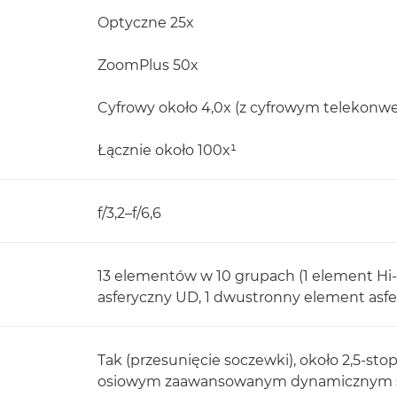
Optyczne 25x
ZoomPlus 50x
Cyfrowy około 4,0x (z cyfrowym telekonwer
Łącznie około 100x¹
f/3,2–f/6,6
13 elementów w 10 grupach (1 element Hi
asferyczny UD, 1 dwustronny element asfe
Tak (przesunięcie soczewki), około 2,5-stop
osiowym zaawansowanym dynamicznym st