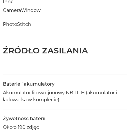
Inne
CameraWindow
PhotoStitch
ŹRÓDŁO ZASILANIA
Baterie i akumulatory
Akumulator litowo-jonowy NB-11LH (akumulator i
ładowarka w komplecie)
Żywotność baterii
Około 190 zdjęć