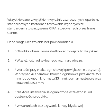
Wszystkie dane, z wyjątkiem wyraźnie zaznaczonych, oparto na
standardowych metodach testowania (zgodnych ze
standardem stowarzyszenia CIPA) stosowanych przez firmę
Canon.
Dane mogą ulec zmianie bez powiadomienia.
¹ Obróbka obrazu może skutkować mniejszą liczbą pikseli.
¹ W zależności od wybranego rozmiaru obrazu.
¹ Wartości przy maks. ogniskowej (powiększenie optyczne).
W przypadku aparatów, których ogniskowa przekracza 350
mm (odpowiednik formatu 35 mm), pomiar następuje przy
ustawieniu 350 mm.
¹ Niektóre ustawienia są ograniczone w zależności od
dostępności produktu.
¹ W warunkach bez używania lampy błyskowej.