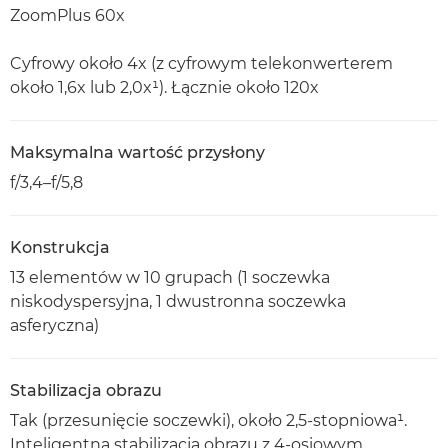
ZoomPlus 60x
Cyfrowy około 4x (z cyfrowym telekonwerterem
około 1,6x lub 2,0x¹). Łącznie około 120x
Maksymalna wartość przysłony
f/3,4–f/5,8
Konstrukcja
13 elementów w 10 grupach (1 soczewka
niskodyspersyjna, 1 dwustronna soczewka
asferyczna)
Stabilizacja obrazu
Tak (przesunięcie soczewki), około 2,5-stopniowa¹.
Inteligentna stabilizacja obrazu z 4-osiowym