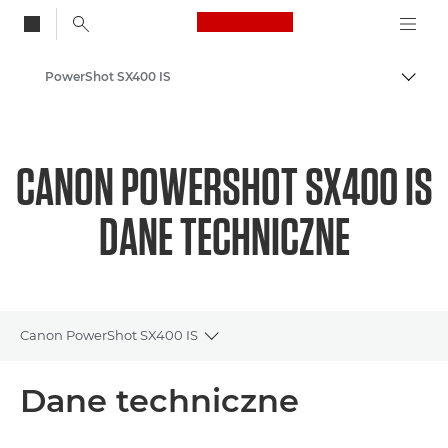
Canon Logo, back to
PowerShot SX400 IS
Przeł
Canon
CANON POWERSHOT SX400 IS
DANE TECHNICZNE
Canon PowerShot SX400 IS
Toggle breadcrumbs
Wprowadzenie
Dane techniczne
Dane techniczne