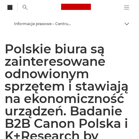
Canon Logo, back to
Informacje prasowe – Centrum Prasowe Canon
Przeł
Canon
Polskie biura są
Centrum prasowe
zainteresowane
odnowionym
sprzętem i stawiają
na ekonomiczność
urządzeń. Badanie
B2B Canon Polska i
K+Research by