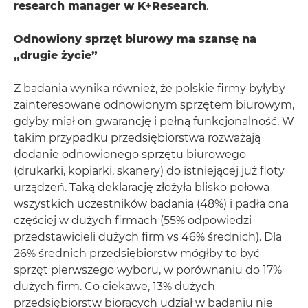
research manager w K+Research
.
Odnowiony sprzęt biurowy ma szansę na
„drugie życie”
Z badania wynika również, że polskie firmy byłyby
zainteresowane odnowionym sprzętem biurowym,
gdyby miał on gwarancję i pełną funkcjonalność. W
takim przypadku przedsiębiorstwa rozważają
dodanie odnowionego sprzętu biurowego
(drukarki, kopiarki, skanery) do istniejącej już floty
urządzeń. Taką deklarację złożyła blisko połowa
wszystkich uczestników badania (48%) i padła ona
częściej w dużych firmach (55% odpowiedzi
przedstawicieli dużych firm vs 46% średnich). Dla
26% średnich przedsiębiorstw mógłby to być
sprzęt pierwszego wyboru, w porównaniu do 17%
dużych firm. Co ciekawe, 13% dużych
przedsiębiorstw biorących udział w badaniu nie