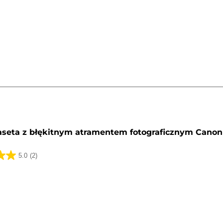
k.
a
y
aseta z błękitnym atramentem fotograficznym Canon
5.0
(2)
k.