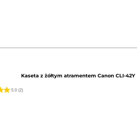
k.
y
Kaseta z żółtym atramentem Canon CLI-42Y
5.0
(2)
k.