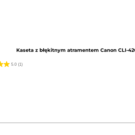
y
Kaseta z błękitnym atramentem Canon CLI-4
5.0
(1)
k.
a