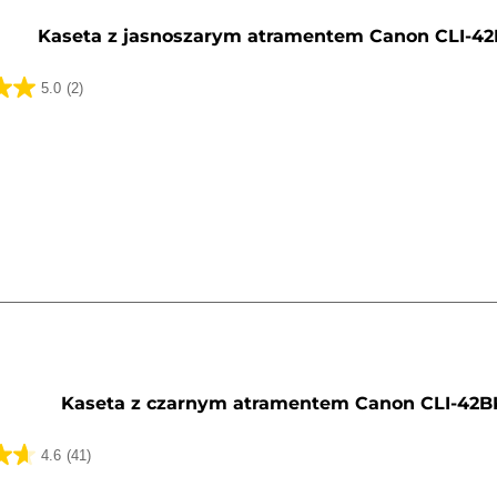
y
Kaseta z jasnoszarym atramentem Canon CLI-4
5.0
(2)
k.
y
Kaseta z czarnym atramentem Canon CLI-42B
4.6
(41)