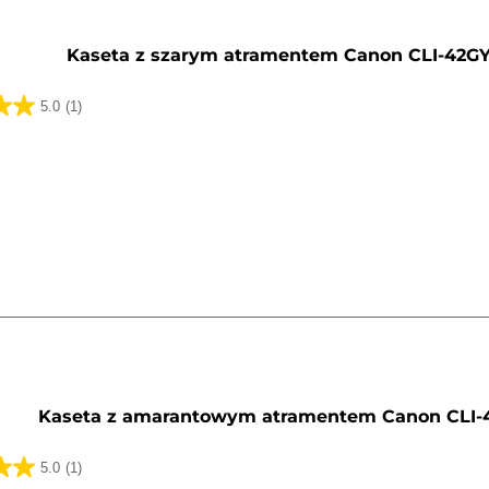
y
Kaseta z szarym atramentem Canon CLI-42G
5.0
(1)
k.
a
y
Kaseta z amarantowym atramentem Canon CLI-
5.0
(1)