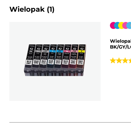
Wielopak
(1)
Wkład
kolorow
Wielopa
BK/GY/L
4.6
na
5
gwiazde
42
Recenzji