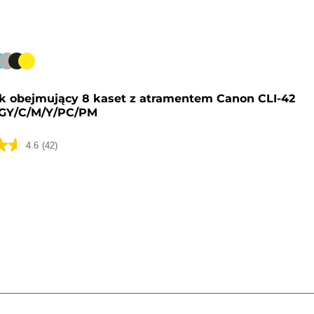
y
k obejmujący 8 kaset z atramentem Canon CLI-42
GY/C/M/Y/PC/PM
4.6
(42)
k.