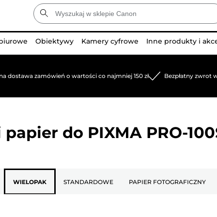
 biurowe
Obiektywy
Kamery cyfrowe
Inne produkty i akc
na dostawa zamówień o wartości co najmniej 150 zł
Bezpłatny zwrot w
 papier do
PIXMA PRO-100
WIELOPAK
STANDARDOWE
PAPIER FOTOGRAFICZNY