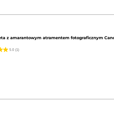
y
eta z amarantowym atramentem fotograficznym Can
5.0
(1)
k.
a