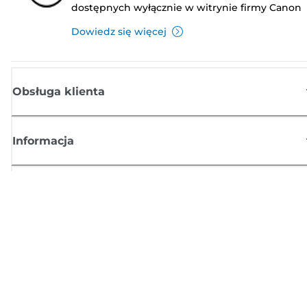
dostępnych wyłącznie w witrynie firmy Canon
Dowiedz się więcej
Obsługa klienta
Informacja
Sklep
Zasubskrybuj aktualności z firmy Canon
Możesz regularnie otrzymywać przez e-mail aktualności dotyczące
produktów oraz oferty i przydatne informacje