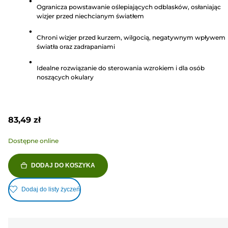
Ogranicza powstawanie oślepiających odblasków, osłaniając
5
wizjer przed niechcianym światłem
gwiazdek.
2
Chroni wizjer przed kurzem, wilgocią, negatywnym wpływem
Recenzji
światła oraz zadrapaniami
Idealne rozwiązanie do sterowania wzrokiem i dla osób
noszących okulary
83,49 zł
Dostępne online
DODAJ DO KOSZYKA
Dodaj do listy życzeń