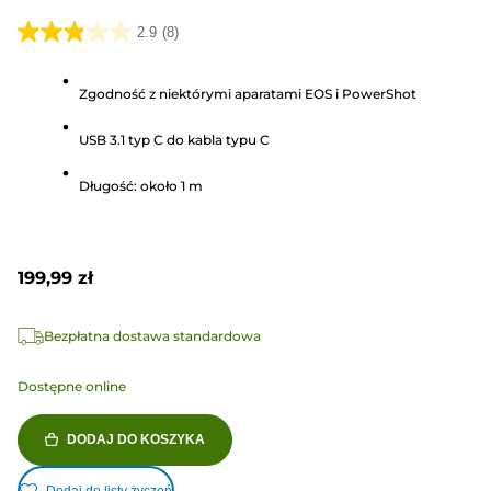
2.9
(8)
2.9
na
Zgodność z niektórymi aparatami EOS i PowerShot
5
gwiazdek.
USB 3.1 typ C do kabla typu C
8
Recenzji
Długość: około 1 m
199,99 zł
Bezpłatna dostawa standardowa
Dostępne online
DODAJ DO KOSZYKA