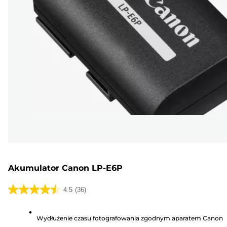
Akumulator Canon LP-E6P
4.5
(36)
4.5
na
Wydłużenie czasu fotografowania zgodnym aparatem Canon
5