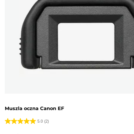
Muszla oczna Canon EF
5.0
(2)
5.0
na