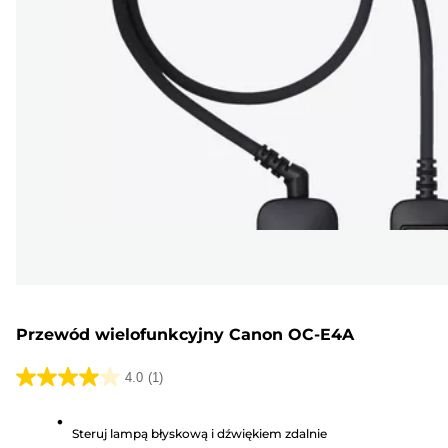
Przewód wielofunkcyjny Canon OC-E4A
4.0
(1)
4.0
na
Steruj lampą błyskową i dźwiękiem zdalnie
5