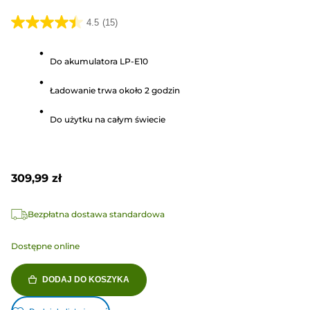
4.5
(15)
4.5
na
Do akumulatora LP-E10
5
gwiazdek.
Ładowanie trwa około 2 godzin
15
Recenzji
Do użytku na całym świecie
309,99 zł
Bezpłatna dostawa standardowa
Dostępne online
DODAJ DO KOSZYKA