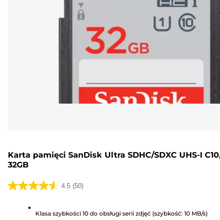
Karta pamięci SanDisk Ultra SDHC/SDXC UHS-I C10
32GB
4.5
(50)
4.5
na
Klasa szybkości 10 do obsługi serii zdjęć (szybkość: 10 MB/s)
5