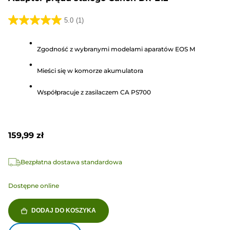
5.0
(1)
5.0
na
Zgodność z wybranymi modelami aparatów EOS M
5
gwiazdek.
Mieści się w komorze akumulatora
1
Recenzja
Współpracuje z zasilaczem CA PS700
159,99 zł
Bezpłatna dostawa standardowa
Dostępne online
DODAJ DO KOSZYKA