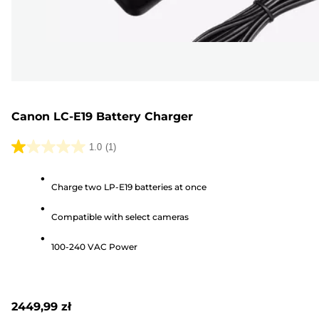
Canon LC-E19 Battery Charger
1.0
(1)
1.0
na
Charge two LP-E19 batteries at once
5
gwiazdek.
Compatible with select cameras
1
Recenzja
100-240 VAC Power
2449,99 zł