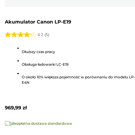
Akumulator Canon LP-E19
4.2
(5)
4.2
na
Dłuższy czas pracy
5
gwiazdek.
Obsługa ładowarki LC-E19
5
Recenzji
O około 10% większa pojemność w porównaniu do modelu LP
E4N
969,99 zł
Bezpłatna dostawa standardowa