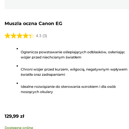
Muszla oczna Canon EG
4.3
(3)
4.3
na
Ogranicza powstawanie oślepiających odblasków, osłaniając
5
wizjer przed niechcianym światłem
gwiazdek.
3
Chroni wizjer przed kurzem, wilgocią, negatywnym wpływem
Recenzji
światła oraz zadrapaniami
Idealne rozwiązanie do sterowania wzrokiem i dla osób
noszących okulary
129,99 zł
Dostępne online