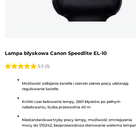
Lampa błyskowa Canon Speedlite EL-10
5.0
(3)
5.0
na
Możliwość odbijania światła i szeroki zakres pracy ułatwiają
5
regulowanie światła
gwiazdek.
3
Krótki czas ładowania lampy, 2601 błysków po pełnym
Recenzji
naładowaniu, liczba przewodnia 40 m
Niestandardowe tryby pracy lampy, możliwość zmniejszenia
mocy do 1/10242, bezprzewodowa sterowanie wieloma lampa