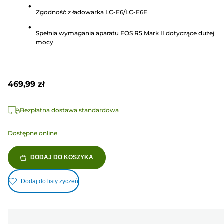
gwiazdek.
Zgodność z ładowarka LC-E6/LC-E6E
36
Recenzji
Spełnia wymagania aparatu EOS R5 Mark II dotyczące dużej
mocy
469,99 zł
Bezpłatna dostawa standardowa
Dostępne online
DODAJ DO KOSZYKA
Dodaj do listy życzeń