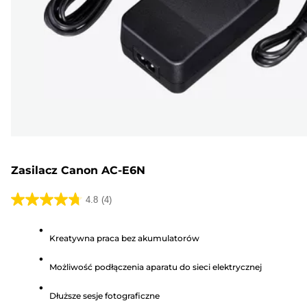
Zasilacz Canon AC-E6N
4.8
(4)
4.8
na
Kreatywna praca bez akumulatorów
5
gwiazdek.
Możliwość podłączenia aparatu do sieci elektrycznej
4
Recenzji
Dłuższe sesje fotograficzne