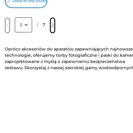
Dodaj do listy życzeń
/
7
Oprócz akcesoriów do aparatów zapewniających najnowsze
technologie, oferujemy torby fotograficzne i paski do kamer
zaprojektowane z myślą o zapewnieniu bezpieczeństwa
zestawu. Skorzystaj z naszej szerokiej gamy wodoodpornyc
obudów, aby używać zgodnych urządzeń pod wodą i
odkrywać błękitne głębiny morskie podczas nurkowania.
Znajdź odpowiednie akcesoria do aparatów, od dodatkowy
baterii wydłużających czas pracy po uniwersalne futerały na
obiektywy, które zapewniają bezpieczeństwo podczas
transportu – ułatwią one rejestrowanie perfekcyjnych ujęć.
Zachowaj koncentrację na wydarzeniach dzięki statywowi,
który zaprojektowano tak, aby dobrze pasował do aparatu i
obiektywu i zmniejszał rozmycie obrazu w każdych
warunkach. Możesz też kupić osłonę przeciwdeszczową, ab