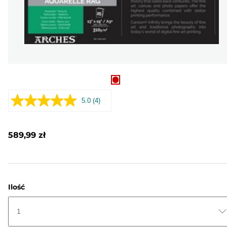
5.0
(4)
Czytaj
4
Recenzji.
Łącze
589,99 zł
do
tej
samej
strony.
Ilość
1