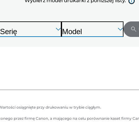
Wybierz model drukarki z poniższej listy.
z
poniższej
listy.
aciśnij
aciśnij
Naciśnij
Serię
Model
nter,
nter,
Enter,
D
D
by
by
aby
r
ozwinąć
ozwinąć
rozwinąć
u
u
k
k
a
a
r
k
k
a
a
Wartości osiągnięte przy drukowaniu w trybie ciągłym.
leconego przez firmę Canon, a mającego na celu porównanie kaset firmy C