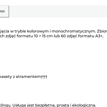
NIA
djęcia w trybie kolorowym i monochromatycznym. Zbior
 zdjęć formatu 10 × 15 cm lub 60 zdjęć formatu A3+,
e kasety z atramentem†††
ngu. Usługa jest bezpłatna, prosta i ekologiczna.