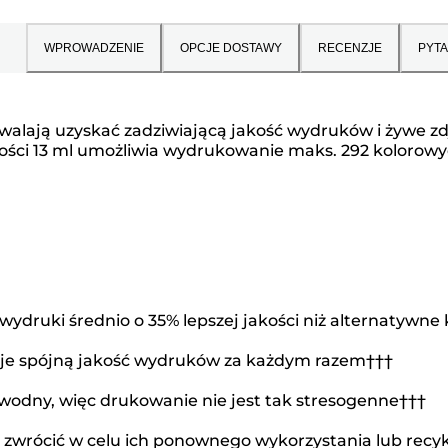
WPROWADZENIE
OPCJE DOSTAWY
RECENZJE
PYTA
walają uzyskać zadziwiającą jakość wydruków i żywe z
ci 13 ml umożliwia wydrukowanie maks. 292 kolorowych
ydruki średnio o 35% lepszej jakości niż alternatywn
je spójną jakość wydruków za każdym razem†††
wodny, więc drukowanie nie jest tak stresogenne†††
wrócić w celu ich ponownego wykorzystania lub recykli