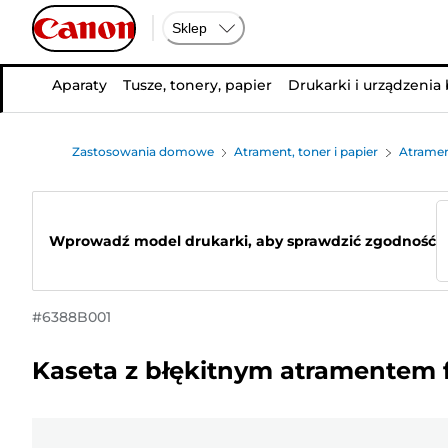
Sklep
Aparaty
Tusze, tonery, papier
Drukarki i urządzenia
Zastosowania domowe
Atrament, toner i papier
Atramen
Wprowadź model drukarki, aby sprawdzić zgodność
#
6388B001
Kaseta z błękitnym atramentem 