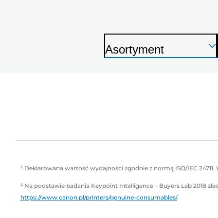
N
N
Asortyment
E
E
D
a
a
r
r
r
r
u
k
a
r
r
k
a
¹ Deklarowana wartość wydajności zgodnie z normą ISO/IEC 24711. 
² Na podstawie badania Keypoint Intelligence – Buyers Lab 2018 z
https://www.canon.pl/printers/genuine-consumables/
.