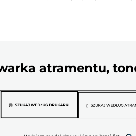
arka atramentu, tone
Wybierz
SZUKAJ WEDŁUG DRUKARKI
SZUKAJ WEDŁUG ATRA
model
drukarki