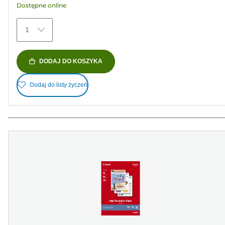
Dostępne online
29
Recenzji
1
DODAJ DO KOSZYKA
Dodaj do listy życzeń