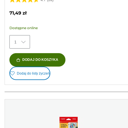
4.7
na
71,49 zł
5
gwiazdek.
Dostępne online
69
Recenzji
1
DODAJ DO KOSZYKA
Dodaj do listy życzeń