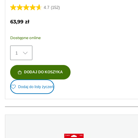
4.7
(152)
4.7
na
63,99 zł
5
gwiazdek.
Dostępne online
152
Recenzji
1
DODAJ DO KOSZYKA
Dodaj do listy życzeń