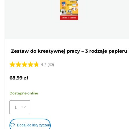
Zestaw do kreatywnej pracy – 3 rodzaje papieru
4.7
(30)
4.7
na
68,99 zł
5
gwiazdek.
Dostępne online
30
Recenzji
1
Dodaj do listy życzeń