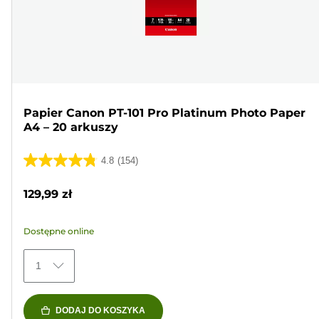
Papier Canon PT-101 Pro Platinum Photo Paper
A4 – 20 arkuszy
4.8
(154)
4.8
na
129,99 zł
5
gwiazdek.
Dostępne online
154
Recenzji
1
DODAJ DO KOSZYKA