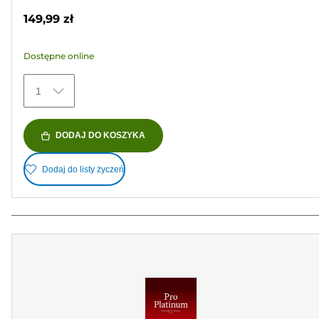
na
149,99 zł
5
gwiazdek.
Dostępne online
152
Recenzji
1
DODAJ DO KOSZYKA
Dodaj do listy życzeń