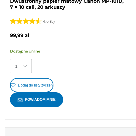
Dwustronny papier matowy Canon MP-101D,
7 × 10 cali, 20 arkuszy
4.6
(5)
4.6
na
99,99 zł
5
gwiazdek.
Dostępne online
5
Recenzji
1
Dodaj do listy życzeń
POWIADOM MNIE