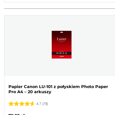
Papier Canon LU-101 z połyskiem Photo Paper
Pro A4 – 20 arkuszy
4.7
(79)
4.7
na