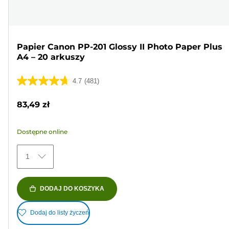
Papier Canon PP-201 Glossy II Photo Paper Plus
A4 – 20 arkuszy
4.7
(481)
4.7
na
83,49 zł
5
gwiazdek.
Dostępne online
481
Recenzji
1
DODAJ DO KOSZYKA
Dodaj do listy życzeń