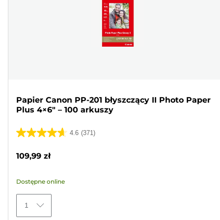
Papier Canon PP-201 błyszczący II Photo Paper
Plus 4×6" – 100 arkuszy
4.6
(371)
4.6
na
109,99 zł
5
gwiazdek.
Dostępne online
371
Recenzji
1