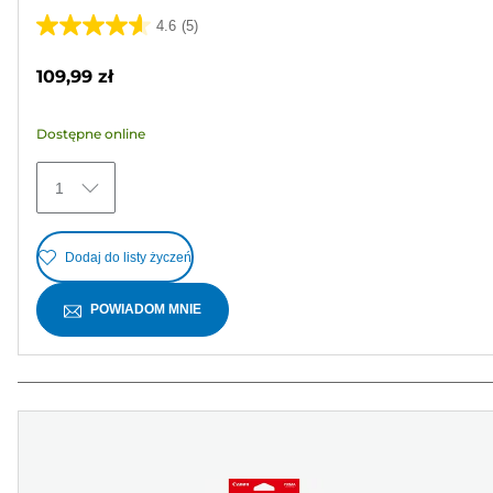
4.6
(5)
4.6
na
109,99 zł
5
gwiazdek.
Dostępne online
5
Recenzji
1
Dodaj do listy życzeń
POWIADOM MNIE