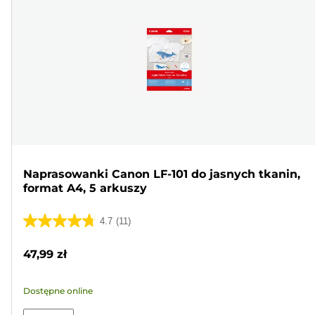
Naprasowanki Canon LF-101 do jasnych tkanin,
format A4, 5 arkuszy
4.7
(11)
4.7
na
47,99 zł
5
gwiazdek.
Dostępne online
11
Recenzji