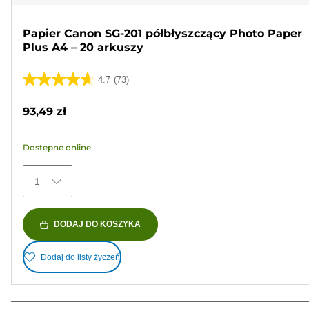
Papier Canon SG-201 półbłyszczący Photo Paper
Plus A4 – 20 arkuszy
4.7
(73)
4.7
na
93,49 zł
5
gwiazdek.
Dostępne online
73
Recenzji
1
DODAJ DO KOSZYKA
Dodaj do listy życzeń