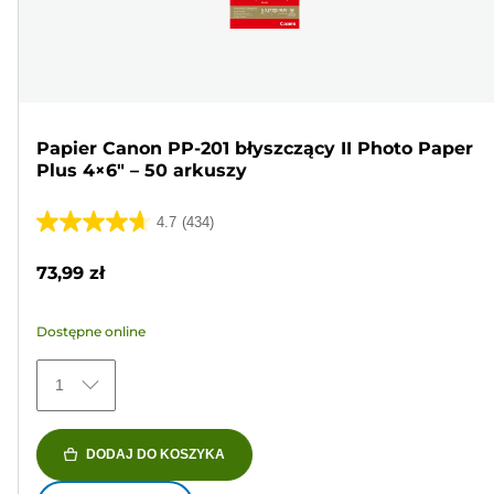
Papier Canon PP-201 błyszczący II Photo Paper
Plus 4×6" – 50 arkuszy
4.7
(434)
4.7
na
73,99 zł
5
gwiazdek.
Dostępne online
434
Recenzji
1
DODAJ DO KOSZYKA