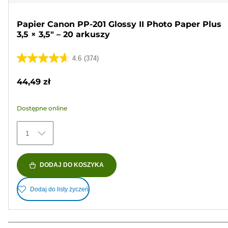
Papier Canon PP-201 Glossy II Photo Paper Plus
3,5 × 3,5" – 20 arkuszy
4.6
(374)
4.6
na
44,49 zł
5
gwiazdek.
Dostępne online
374
Recenzji
1
DODAJ DO KOSZYKA
Dodaj do listy życzeń