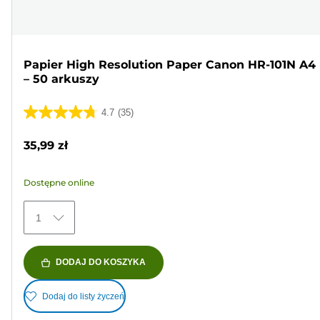
Papier High Resolution Paper Canon HR-101N A4
– 50 arkuszy
4.7
(35)
4.7
na
35,99 zł
5
gwiazdek.
Dostępne online
35
Recenzji
1
DODAJ DO KOSZYKA
Dodaj do listy życzeń