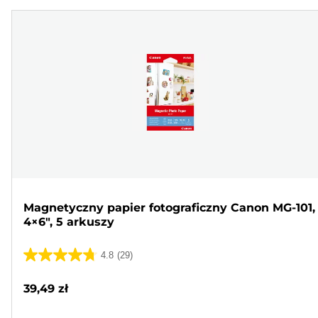
Magnetyczny papier fotograficzny Canon MG-101,
4×6", 5 arkuszy
4.8
(29)
4.8
na
39,49 zł
5
gwiazdek.