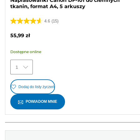
Naprasowanki Canon DF-101 do ciemnych
tkanin, format A4, 5 arkuszy
4.6
(15)
4.6
na
55,99 zł
5
gwiazdek.
Dostępne online
15
Recenzji
1
Dodaj do listy życzeń
POWIADOM MNIE