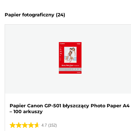
Papier fotograficzny
(24)
Papier Canon GP-501 błyszczący Photo Paper A4
– 100 arkuszy
4.7
(152)
4.7