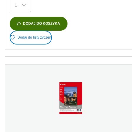
Recenzji
1
DODAJ DO KOSZYKA
Dodaj do listy życzeń