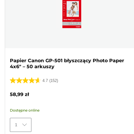
Papier Canon GP-501 błyszczący Photo Paper
4x6" – 50 arkuszy
4.7
(152)
4.7
na
58,99 zł
5
gwiazdek.
Dostępne online
152
Recenzji
1