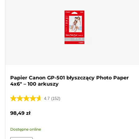
Papier Canon GP-501 błyszczący Photo Paper
4x6" – 100 arkuszy
4.7
(152)
4.7
na
98,49 zł
5
gwiazdek.
Dostępne online
152