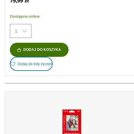
79,99 zł
5
gwiazdek.
Dostępne online
79
Recenzji
1
DODAJ DO KOSZYKA
Dodaj do listy życzeń