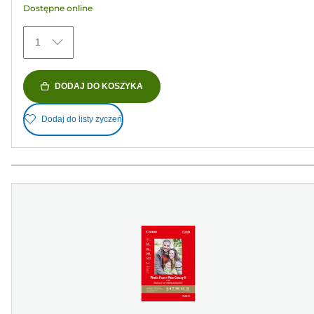
Dostępne online
74
Recenzji
1
DODAJ DO KOSZYKA
Dodaj do listy życzeń