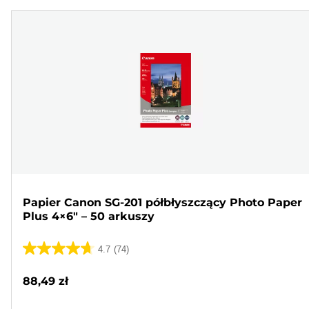
Papier Canon SG-201 półbłyszczący Photo Paper
Plus 4×6" – 50 arkuszy
4.7
(74)
4.7
na
88,49 zł
5
gwiazdek.