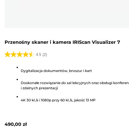
Przenośny skaner i kamera IRIScan Visualizer 7
4.5
(2)
4.5
na
Dygitalizacja dokumentów, broszur i kart
5
gwiazdek.
Doskonałe rozwiązanie do sal lekcyjnych oraz obsługi konferenc
2
i zdalnych prezentacji
Recenzji
4K 30 kl./s i 1080p przy 60 kl./s, jakość 13 MP
490,00 zł