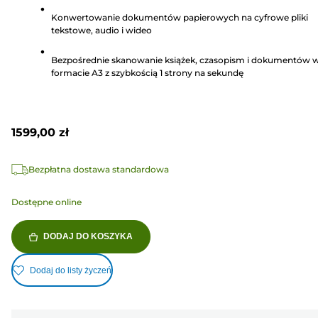
gwiazdek.
Konwertowanie dokumentów papierowych na cyfrowe pliki
8
tekstowe, audio i wideo
Recenzji
Bezpośrednie skanowanie książek, czasopism i dokumentów 
formacie A3 z szybkością 1 strony na sekundę
1599,00 zł
Bezpłatna dostawa standardowa
Dostępne online
DODAJ DO KOSZYKA
Dodaj do listy życzeń