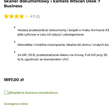
Skaner dokumentowy i kamera IRIScan Desk 7
Business
4.0
(1)
4.0
na
Możesz przekształcać dokumenty i książki o maks. formacie A
5
pliki cyfrowe w celu ich edycji i udostępniania
gwiazdek.
1
Niewielkie i mobilne rozwiązanie, idealne do domu i małych bi
Recenzja
24 MP, OCR, przekształcanie tekstu na mowę, Full HD przy 30
kl./s, zgodność ze standardem UVC
1897,00 zł
Bezpłatna dostawa standardowa
Dostępne online