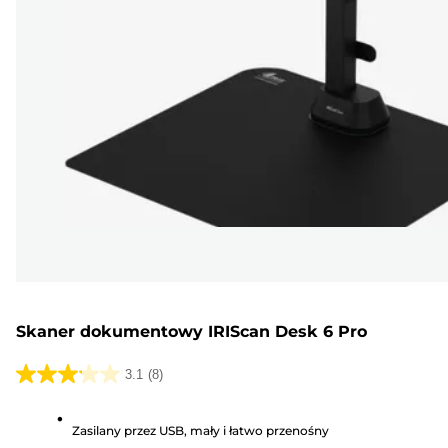
Skaner dokumentowy IRIScan Desk 6 Pro
3.1
(8)
3.1
na
Zasilany przez USB, mały i łatwo przenośny
5