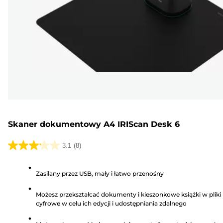
Skaner dokumentowy A4 IRIScan Desk 6
3.1
(8)
3.1
na
Zasilany przez USB, mały i łatwo przenośny
5
gwiazdek.
Możesz przekształcać dokumenty i kieszonkowe książki w pliki
8
cyfrowe w celu ich edycji i udostępniania zdalnego
Recenzji