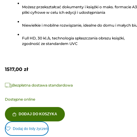
na
Możesz przekształcać dokumenty i książki o maks. formacie A
5
pliki cyfrowe w celu ich edycji i udostępniania
gwiazdek.
Niewielkie i mobilne rozwiązanie, idealne do domu i małych bi
Full HD, 30 kl./s, technologia spłaszczania obrazu książki,
zgodność ze standardem UVC
1517,00 zł
Bezpłatna dostawa standardowa
Dostępne online
DODAJ DO KOSZYKA
Dodaj do listy życzeń