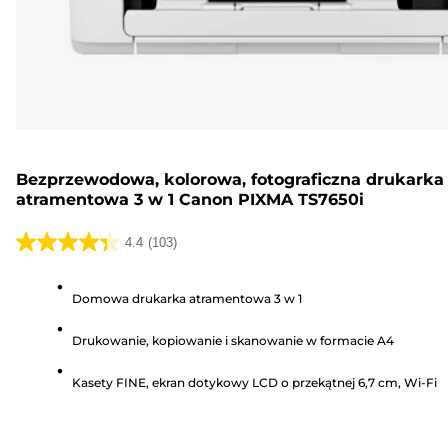
Bezprzewodowa, kolorowa, fotograficzna drukarka
atramentowa 3 w 1 Canon PIXMA TS7650i
4.4
(103)
4.4
na
Domowa drukarka atramentowa 3 w 1
5
gwiazdek.
Drukowanie, kopiowanie i skanowanie w formacie A4
103
Recenzji
Kasety FINE, ekran dotykowy LCD o przekątnej 6,7 cm, Wi-Fi