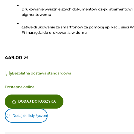
14
Drukowanie wyraźniejszych dokumentów dzięki atramentowi
Recenzji
pigmentowemu
Łatwe drukowanie ze smartfonów za pomocą aplikacji, sieci W
Fi i narzędzi do drukowania w domu
449,00 zł
Bezpłatna dostawa standardowa
Dostępne online
DODAJ DO KOSZYKA
Dodaj do listy życzeń