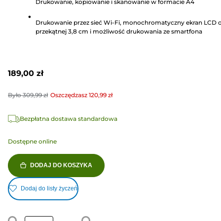
Drukowanie, kopiowanie i skanowanie w formacie A4
Recenzji
Drukowanie przez sieć Wi-Fi, monochromatyczny ekran LCD 
przekątnej 3,8 cm i możliwość drukowania ze smartfona
189,00 zł
Było
309,99 zł
Oszczędzasz
120,99 zł
Bezpłatna dostawa standardowa
Dostępne online
DODAJ DO KOSZYKA
Dodaj do listy życzeń