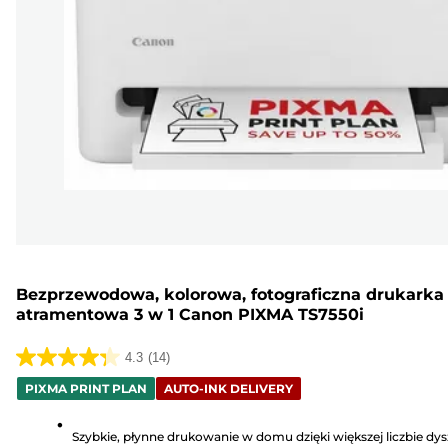
Bezprzewodowa, kolorowa, fotograficzna drukarka
atramentowa 3 w 1 Canon PIXMA TS7550i
4.3
(14)
4.3
PIXMA PRINT PLAN
AUTO-INK DELIVERY
na
5
Szybkie, płynne drukowanie w domu dzięki większej liczbie dys
gwiazdek.