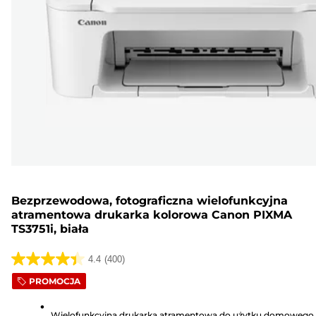
Bezprzewodowa, fotograficzna wielofunkcyjna
atramentowa drukarka kolorowa Canon PIXMA
TS3751i, biała
4.4
(400)
4.4
PROMOCJA
na
5
Wielofunkcyjna drukarka atramentowa do użytku domowego