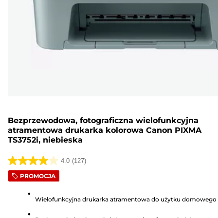
Bezprzewodowa, fotograficzna wielofunkcyjna
atramentowa drukarka kolorowa Canon PIXMA
TS3752i, niebieska
4.0
(127)
4.0
PROMOCJA
na
5
Wielofunkcyjna drukarka atramentowa do użytku domowego
gwiazdek.
127