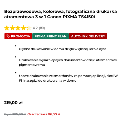
Bezprzewodowa, kolorowa, fotograficzna drukarka
atramentowa 3 w 1 Canon PIXMA TS4150i
4.2
(89)
4.2
PROMOCJA
PIXMA PRINT PLAN
AUTO-INK DELIVERY
na
5
Płynne drukowanie w domu dzięki większej liczbie dysz
gwiazdek.
89
Drukowanie wyraźniejszych dokumentów dzięki atramentowi
Recenzji
pigmentowemu
Łatwe drukowanie ze smartfonów za pomocą aplikacji, sieci W
Fi i narzędzi do drukowania w domu
219,00 zł
Było
305,00 zł
Oszczędzasz
86,00 zł