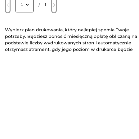
/
1
Wybierz plan drukowania, który najlepiej spełnia Twoje
potrzeby. Będziesz ponosić miesięczną opłatę obliczaną na
podstawie liczby wydrukowanych stron i automatycznie
otrzymasz atrament, gdy jego poziom w drukarce będzie
niski.
Zachowaj kontrolę nad drukowaniem – postaw na drukarki
PIXMA print plans firmy Canon. Bez względu na to, czy
drukujesz wiele stron w domowym biurze czy tylko kilka
stron w ramach pracy domowej, po zakupie drukarki PIXMA
print plans możesz zacząć korzystać z planu drukowania
PIXMA. Poznaj nasze drukarki PIXMA print plans z różnymi
opcjami łączności i obsługą takich funkcji jak kopiowanie,
skanowanie i faksowanie.