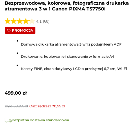
Bezprzewodowa, kolorowa, fotograficzna drukarka
atramentowa 3 w 1 Canon PIXMA TS7750i
4.1
(68)
4.1
PROMOCJA
na
5
Domowa drukarka atramentowa 3 w 1 z podajnikiem ADF
gwiazdek.
68
Drukowanie, kopiowanie i skanowanie w formacie A4
Recenzji
Kasety FINE, ekran dotykowy LCD o przekątnej 6,7 cm, Wi-Fi
499,00 zł
Było
569,99 zł
Oszczędzasz
70,99 zł
Bezpłatna dostawa standardowa