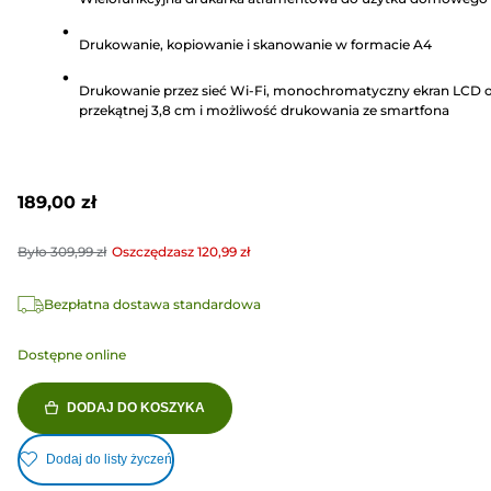
gwiazdek.
400
Drukowanie, kopiowanie i skanowanie w formacie A4
Recenzji
Drukowanie przez sieć Wi-Fi, monochromatyczny ekran LCD 
przekątnej 3,8 cm i możliwość drukowania ze smartfona
189,00 zł
Było
309,99 zł
Oszczędzasz
120,99 zł
Bezpłatna dostawa standardowa
Dostępne online
DODAJ DO KOSZYKA
Dodaj do listy życzeń