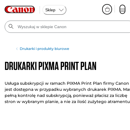
Sklep
Drukarki i produkty biurowe
Drukarki PIXMA Print Plan
Usługa subskrypcji w ramach PIXMA Print Plan firmy Canon
jest dostępna w przypadku wybranych drukarek PIXMA. Ma
pełną kontrolę nad subskrypcją, ponieważ płacisz za liczbę
stron w wybranym planie, a nie za ilość zużytego atramentu
Poznaj różne drukarki PIXMA print plans poniżej.
Korzystając z dostępu do asortymentów elastycznych plan
dostosowanych do Twojego budżetu i potrzeb, możesz
zmienić lub anulować wybrany plan w dowolnym momenc