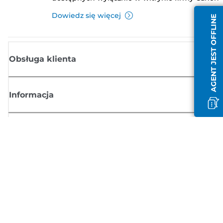
Dowiedz się więcej
AGENT JEST OFFLINE
Obsługa klienta
Informacja
Sklep
Zasubskrybuj aktualności z firmy Canon
Możesz regularnie otrzymywać przez e-mail aktualności dotyczące
produktów oraz oferty i przydatne informacje
ZAREJESTRUJ SIĘ