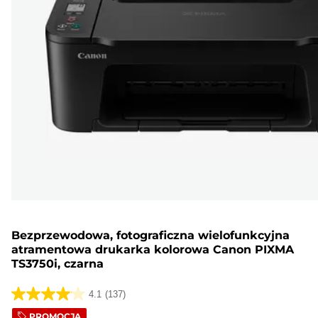
Bezprzewodowa, fotograficzna wielofunkcyjna
atramentowa drukarka kolorowa Canon PIXMA
TS3750i, czarna
4.1
(137)
4.1
PROMOCJA