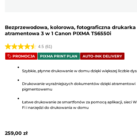
Bezprzewodowa, kolorowa, fotograficzna drukarka
atramentowa 3 w 1 Canon PIXMA TS6550i
4.5
(61)
4.5
PROMOCJA
PIXMA PRINT PLAN
AUTO-INK DELIVERY
na
5
Szybkie, płynne drukowanie w domu dzięki większej liczbie dys
gwiazdek.
61
Drukowanie wyraźniejszych dokumentów dzięki atramentowi
Recenzji
pigmentowemu
Łatwe drukowanie ze smartfonów za pomocą aplikacji, sieci W
Fi i narzędzi do drukowania w domu
259,00 zł