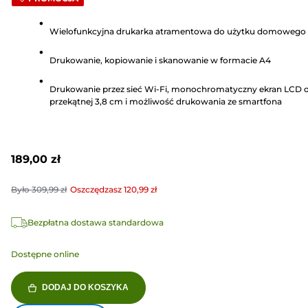
na
5
Wielofunkcyjna drukarka atramentowa do użytku domowego
gwiazdek.
137
Drukowanie, kopiowanie i skanowanie w formacie A4
Recenzji
Drukowanie przez sieć Wi-Fi, monochromatyczny ekran LCD 
przekątnej 3,8 cm i możliwość drukowania ze smartfona
189,00 zł
Było
309,99 zł
Oszczędzasz
120,99 zł
Bezpłatna dostawa standardowa
Dostępne online
DODAJ DO KOSZYKA