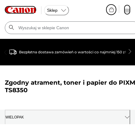
Sklep
Bezpłatna dostawa zamówień o wartości co najmniej 150 zł
Zgodny atrament, toner i papier do
PIX
TS8350
WIELOPAK