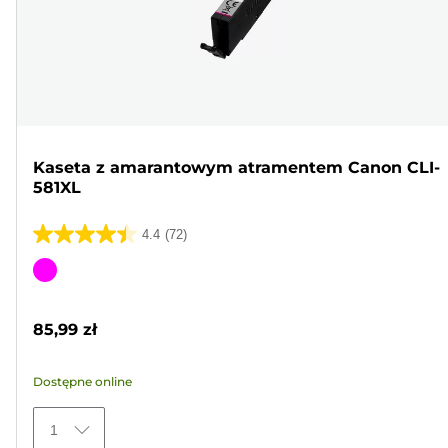
Kaseta z amarantowym atramentem Canon CLI-
581XL
4.4
(72)
4.4
na
Wkład
5
kolorowy
gwiazdek.
85,99 zł
72
Recenzji
Dostępne online
1