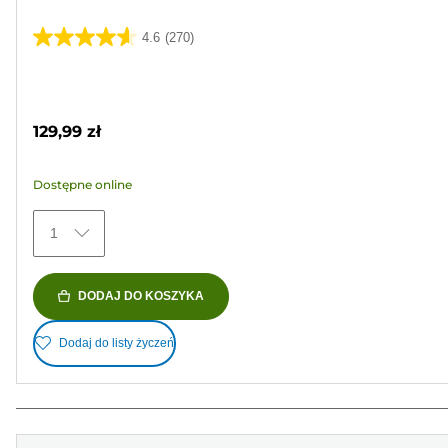
4.6
(270)
4.6
na
Wkład
5
kolorowy
gwiazdek.
129,99 zł
270
Recenzji
Dostępne online
1
DODAJ DO KOSZYKA
Dodaj do listy życzeń