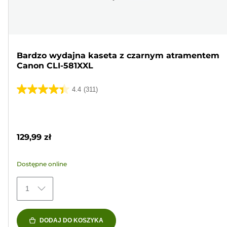
Bardzo wydajna kaseta z czarnym atramentem
Canon CLI-581XXL
4.4
(311)
4.4
na
Wkład
5
kolorowy
gwiazdek.
129,99 zł
311
Recenzji
Dostępne online
1
DODAJ DO KOSZYKA