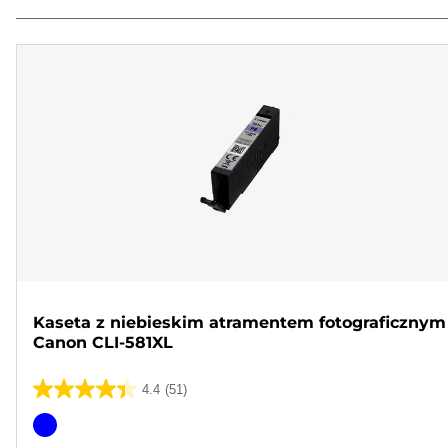
Kaseta z niebieskim atramentem fotograficznym
Canon CLI-581XL
4.4
(51)
4.4
na
Wkład
5