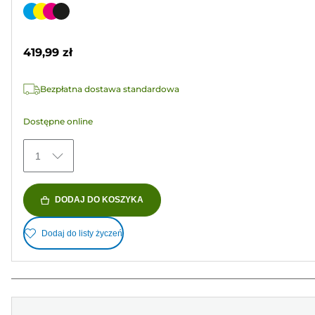
na
Wkład
5
kolorowy
gwiazdek.
419,99 zł
311
Recenzji
Bezpłatna dostawa standardowa
Dostępne online
1
DODAJ DO KOSZYKA
Dodaj do listy życzeń