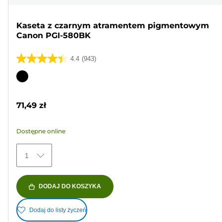
Kaseta z czarnym atramentem pigmentowym
Canon PGI-580BK
4.4
(943)
4.4
na
Wkład
5
kolorowy
gwiazdek.
71,49 zł
943
Recenzji
Dostępne online
1
DODAJ DO KOSZYKA
Dodaj do listy życzeń