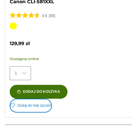
Canon CLI-581XXL
4.6
(58)
4.6
na
Wkład
5
kolorowy
gwiazdek.
129,99 zł
58
Recenzji
Dostępne online
1
DODAJ DO KOSZYKA
Dodaj do listy życzeń