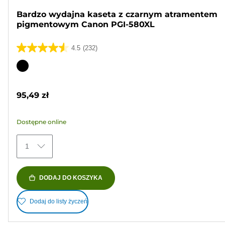
Bardzo wydajna kaseta z czarnym atramentem
pigmentowym Canon PGI-580XL
4.5
(232)
4.5
na
Wkład
5
kolorowy
gwiazdek.
95,49 zł
232
Recenzji
Dostępne online
1
DODAJ DO KOSZYKA
Dodaj do listy życzeń