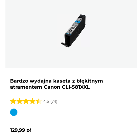
Bardzo wydajna kaseta z błękitnym
atramentem Canon CLI-581XXL
4.5
(74)
4.5
na
Wkład
5
kolorowy
gwiazdek.
129,99 zł
74