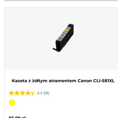
Kaseta z żółtym atramentem Canon CLI-581XL
4.4
(68)
4.4
na
Wkład
5
kolorowy
gwiazdek.