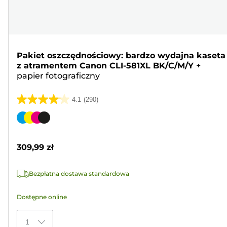
Pakiet oszczędnościowy: bardzo wydajna kaseta
z atramentem Canon CLI-581XL BK/C/M/Y
+
papier fotograficzny
4.1
(290)
4.1
na
Wkład
5
kolorowy
gwiazdek.
309,99 zł
290
Recenzji
Bezpłatna dostawa standardowa
Dostępne online
1