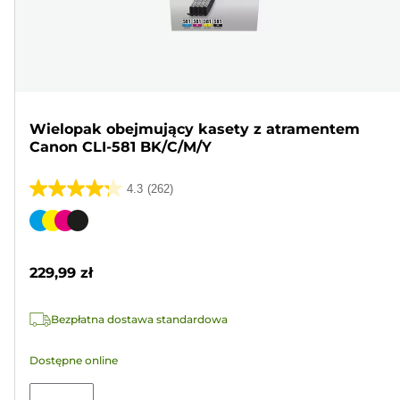
Wielopak obejmujący kasety z atramentem
Canon CLI-581 BK/C/M/Y
4.3
(262)
4.3
na
Wkład
5
kolorowy
gwiazdek.
229,99 zł
262
Recenzji
Bezpłatna dostawa standardowa
Dostępne online