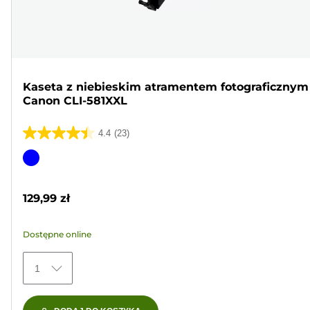
Kaseta z niebieskim atramentem fotograficznym
Canon CLI-581XXL
4.4
(23)
4.4
na
Wkład
5
kolorowy
gwiazdek.
129,99 zł
23
Recenzji
Dostępne online
1