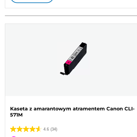
Kaseta z amarantowym atramentem Canon CLI-
571M
4.6
(34)
4.6