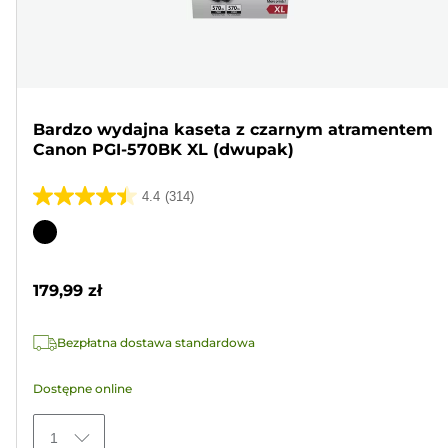
Bardzo wydajna kaseta z czarnym atramentem
Canon PGI-570BK XL (dwupak)
4.4
(314)
4.4
na
Wkład
5
kolorowy
gwiazdek.
179,99 zł
314
Recenzji
Bezpłatna dostawa standardowa
Dostępne online
1