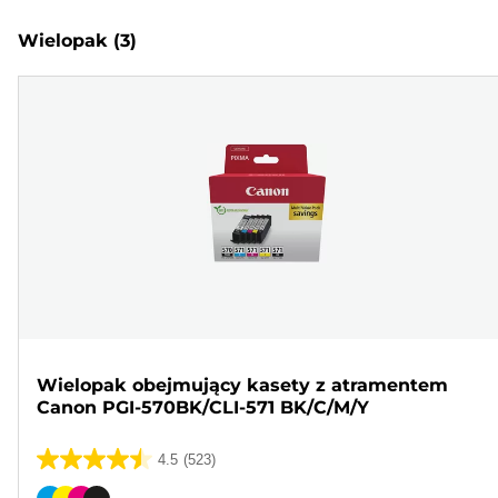
Wielopak
(3)
Wielopak obejmujący kasety z atramentem
Canon PGI-570BK/CLI-571 BK/C/M/Y
4.5
(523)
4.5
na