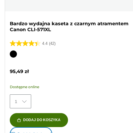
Bardzo wydajna kaseta z czarnym atramentem
Canon CLI-571XL
4.4
(42)
4.4
na
Wkład
5
kolorowy
gwiazdek.
95,49 zł
42
Recenzji
Dostępne online
1
DODAJ DO KOSZYKA