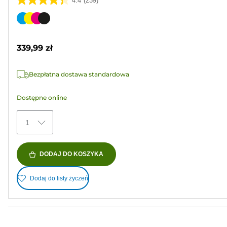
4.4
(239)
4.4
na
Wkład
5
kolorowy
gwiazdek.
339,99 zł
239
Recenzji
Bezpłatna dostawa standardowa
Dostępne online
1
DODAJ DO KOSZYKA
Dodaj do listy życzeń