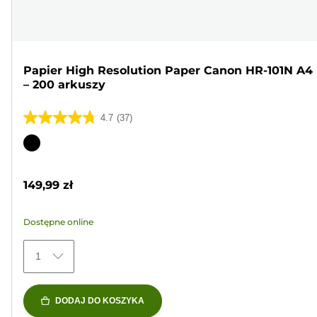
Papier High Resolution Paper Canon HR-101N A4
– 200 arkuszy
4.7
(37)
4.7
na
Wkład
5
kolorowy
gwiazdek.
149,99 zł
37
Recenzji
Dostępne online
1
DODAJ DO KOSZYKA