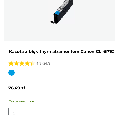
Kaseta z błękitnym atramentem Canon CLI-571C
4.3
(247)
4.3
na
Wkład
5
kolorowy
gwiazdek.
76,49 zł
247
Recenzji
Dostępne online
1