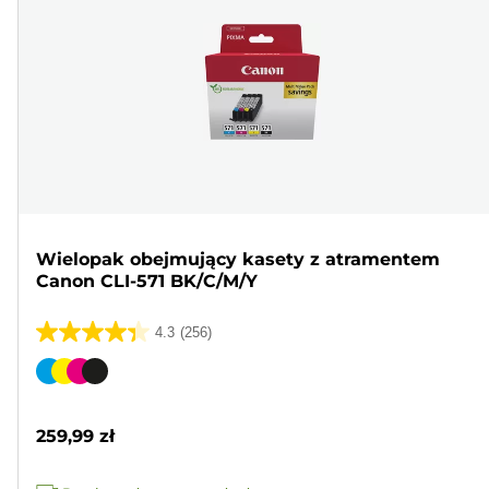
Wielopak obejmujący kasety z atramentem
Canon CLI-571 BK/C/M/Y
4.3
(256)
4.3
na
Wkład
5
kolorowy
gwiazdek.
259,99 zł
256
Recenzji