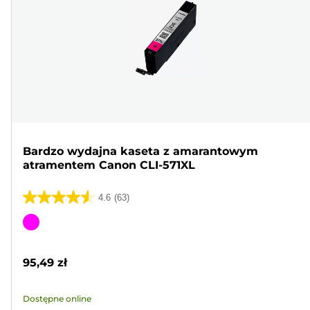
Bardzo wydajna kaseta z amarantowym
atramentem Canon CLI-571XL
4.6
(63)
4.6
na
Wkład
5
kolorowy
gwiazdek.
95,49 zł
63
Recenzji
Dostępne online