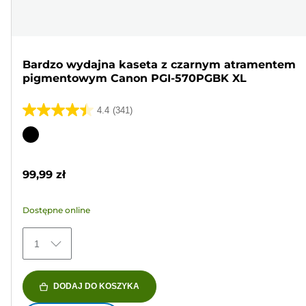
Bardzo wydajna kaseta z czarnym atramentem
pigmentowym Canon PGI-570PGBK XL
4.4
(341)
4.4
na
Wkład
5
kolorowy
gwiazdek.
99,99 zł
341
Recenzji
Dostępne online
1
DODAJ DO KOSZYKA