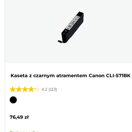
Kaseta z czarnym atramentem Canon CLI-571BK
4.2
(113)
4.2
na
Wkład
5
kolorowy
gwiazdek.
76,49 zł
113
Recenzji