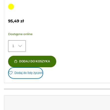
4.3
na
Wkład
5
kolorowy
gwiazdek.
95,49 zł
60
Recenzji
Dostępne online
1
DODAJ DO KOSZYKA
Dodaj do listy życzeń