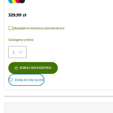
Wkład
5
kolorowy
gwiazdek.
329,99 zł
523
Recenzji
Bezpłatna dostawa standardowa
Dostępne online
1
DODAJ DO KOSZYKA
Dodaj do listy życzeń