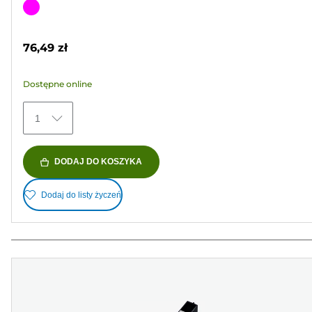
na
Wkład
5
kolorowy
gwiazdek.
76,49 zł
34
Recenzji
Dostępne online
1
DODAJ DO KOSZYKA
Dodaj do listy życzeń