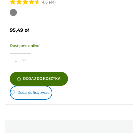
4.6
(44)
4.6
na
Wkład
5
kolorowy
gwiazdek.
95,49 zł
44
Recenzji
Dostępne online
1
DODAJ DO KOSZYKA
Dodaj do listy życzeń