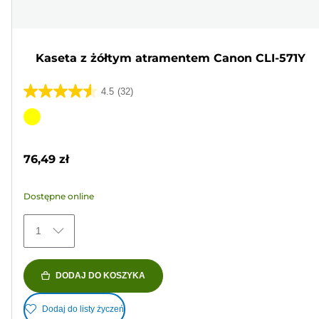
Kaseta z żółtym atramentem Canon CLI-571Y
4.5
(32)
4.5
na
Wkład
5
kolorowy
gwiazdek.
76,49 zł
32
Recenzji
Dostępne online
1
DODAJ DO KOSZYKA
Dodaj do listy życzeń