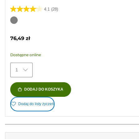
4.1
(28)
4.1
na
Wkład
5
kolorowy
gwiazdek.
76,49 zł
28
Recenzji
Dostępne online
1
DODAJ DO KOSZYKA
Dodaj do listy życzeń