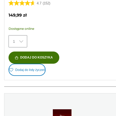
4.7
(152)
4.7
na
149,99 zł
5
gwiazdek.
Dostępne online
152
Recenzji
1
DODAJ DO KOSZYKA
Dodaj do listy życzeń