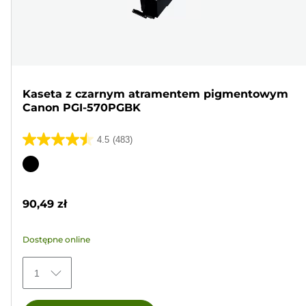
Kaseta z czarnym atramentem pigmentowym
Canon PGI-570PGBK
4.5
(483)
4.5
na
Wkład
5
kolorowy
gwiazdek.
90,49 zł
483
Recenzji
Dostępne online
1