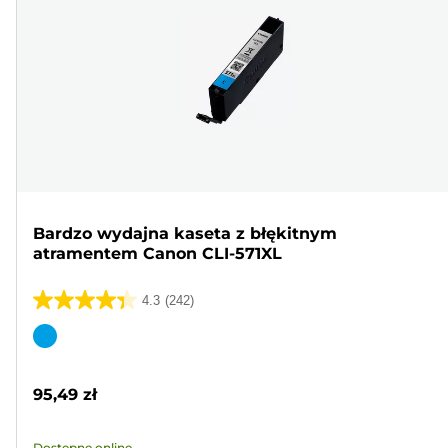
Bardzo wydajna kaseta z błękitnym
atramentem Canon CLI-571XL
4.3
(242)
4.3
na
Wkład
5
kolorowy
gwiazdek.
95,49 zł
242
Recenzji
Dostępne online