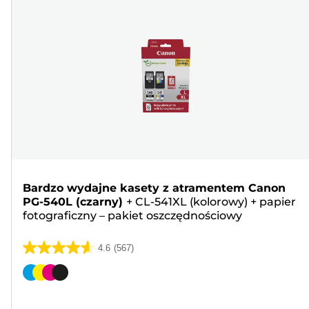
Bardzo wydajne kasety z atramentem Canon
PG-540L (czarny)
+
CL-541XL (kolorowy)
+
papier
fotograficzny – pakiet oszczędnościowy
4.6
(567)
4.6
na
Wkład
5
kolorowy
gwiazdek.