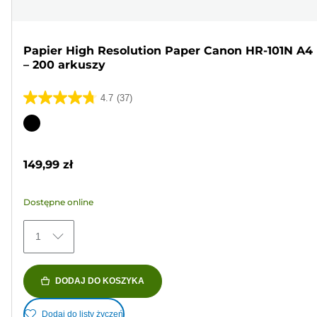
Papier High Resolution Paper Canon HR-101N A4
– 200 arkuszy
4.7
(37)
4.7
na
Wkład
5
kolorowy
gwiazdek.
149,99 zł
37
Recenzji
Dostępne online
1
DODAJ DO KOSZYKA
Dodaj do listy życzeń