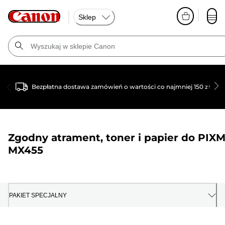
Sklep
Bezpłatna dostawa zamówień o wartości co najmniej 150 zł
Zgodny atrament, toner i papier do
PIX
MX455
PAKIET SPECJALNY