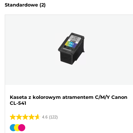
Standardowe
(2)
Kaseta z kolorowym atramentem C/M/Y Canon
CL-541
4.6
(122)
4.6
na
Wkład