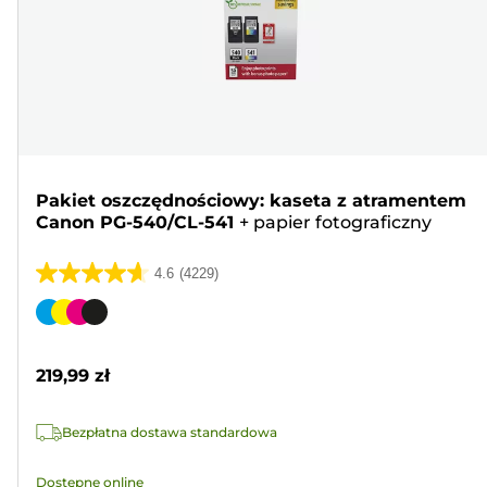
Pakiet oszczędnościowy: kaseta z atramentem
Canon PG-540/CL-541
+
papier fotograficzny
4.6
(4229)
4.6
na
Wkład
5
kolorowy
gwiazdek.
219,99 zł
4229
Recenzji
Bezpłatna dostawa standardowa
Dostępne online