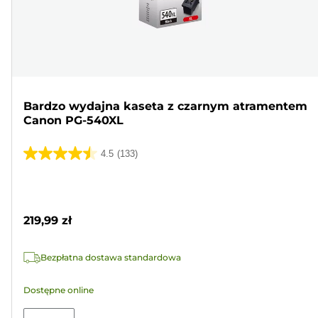
Bardzo wydajna kaseta z czarnym atramentem
Canon PG-540XL
4.5
(133)
4.5
na
Wkład
5
kolorowy
gwiazdek.
219,99 zł
133
Recenzji
Bezpłatna dostawa standardowa
Dostępne online