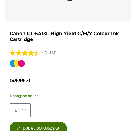
Canon CL-541XL High Yield C/M/Y Colour Ink
Cartridge
4.5
(114)
4.5
na
Wkład
5
kolorowy
gwiazdek.
149,99 zł
114
Recenzji
Dostępne online
1
DODAJ DO KOSZYKA