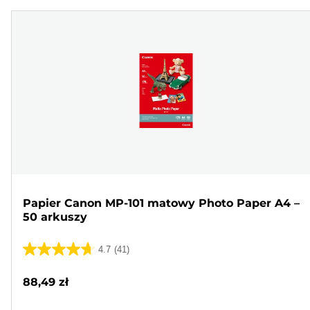
Papier Canon MP-101 matowy Photo Paper A4 –
50 arkuszy
4.7
(41)
4.7
na
88,49 zł
5
gwiazdek.