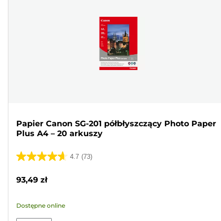
Papier Canon SG-201 półbłyszczący Photo Paper
Plus A4 – 20 arkuszy
4.7
(73)
4.7
na
93,49 zł
5
gwiazdek.
Dostępne online
73