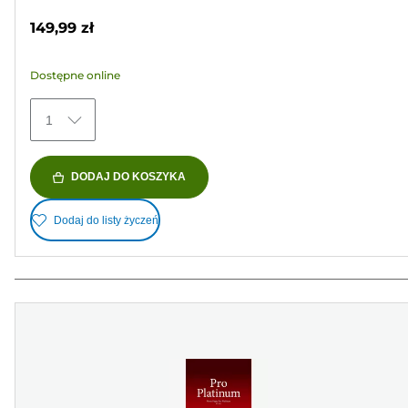
na
149,99 zł
5
gwiazdek.
Dostępne online
152
Recenzji
1
DODAJ DO KOSZYKA
Dodaj do listy życzeń