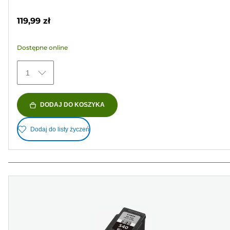
5
kolorowy
gwiazdek.
119,99 zł
122
Recenzji
Dostępne online
1
DODAJ DO KOSZYKA
Dodaj do listy życzeń