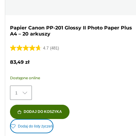
Papier Canon PP-201 Glossy II Photo Paper Plus
A4 – 20 arkuszy
4.7
(481)
4.7
na
83,49 zł
5
gwiazdek.
Dostępne online
481
Recenzji
1
DODAJ DO KOSZYKA
Dodaj do listy życzeń