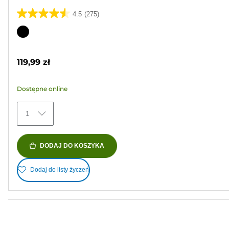
4.5
(275)
4.5
na
Wkład
5
kolorowy
gwiazdek.
119,99 zł
275
Recenzji
Dostępne online
1
DODAJ DO KOSZYKA
Dodaj do listy życzeń