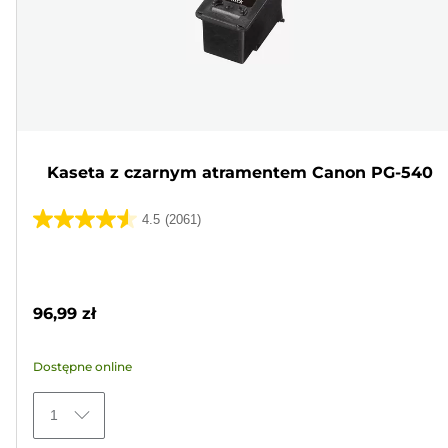
Kaseta z czarnym atramentem Canon PG-540
4.5
(2061)
4.5
na
Wkład
5
kolorowy
gwiazdek.
96,99 zł
2061
Recenzji
Dostępne online
1