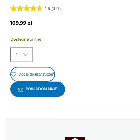
4.6
(371)
4.6
na
109,99 zł
5
gwiazdek.
Dostępne online
371
Recenzji
1
Dodaj do listy życzeń
POWIADOM MNIE