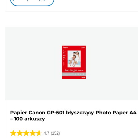
Papier Canon GP-501 błyszczący Photo Paper A4
– 100 arkuszy
4.7
(152)
4.7