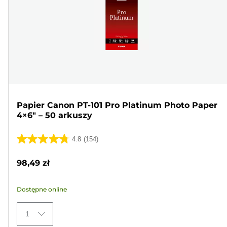
Papier Canon PT-101 Pro Platinum Photo Paper
4×6" – 50 arkuszy
4.8
(154)
4.8
na
98,49 zł
5
gwiazdek.
Dostępne online
154
Recenzji
1