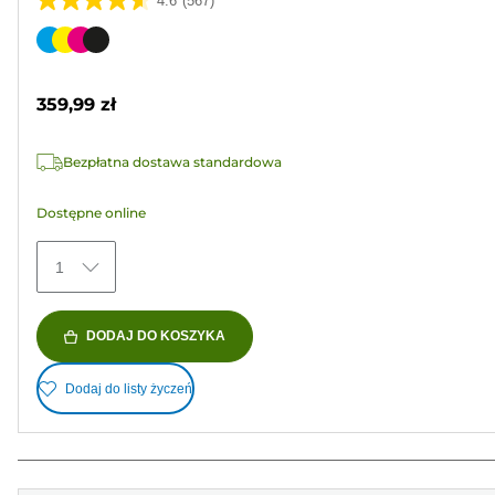
4.6
(567)
4.6
na
Wkład
5
kolorowy
gwiazdek.
359,99 zł
567
Recenzji
Bezpłatna dostawa standardowa
Dostępne online
1
DODAJ DO KOSZYKA
Dodaj do listy życzeń