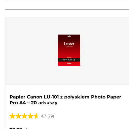
Papier Canon LU-101 z połyskiem Photo Paper
Pro A4 – 20 arkuszy
4.7
(79)
4.7
na