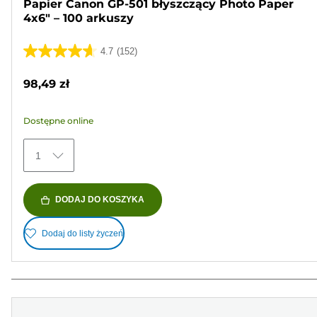
Papier Canon GP-501 błyszczący Photo Paper
4x6" – 100 arkuszy
4.7
(152)
4.7
na
98,49 zł
5
gwiazdek.
Dostępne online
152
Recenzji
1
DODAJ DO KOSZYKA
Dodaj do listy życzeń