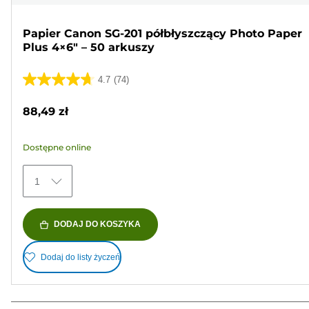
Papier Canon SG-201 półbłyszczący Photo Paper
Plus 4×6" – 50 arkuszy
4.7
(74)
4.7
na
88,49 zł
5
gwiazdek.
Dostępne online
74
Recenzji
1
DODAJ DO KOSZYKA
Dodaj do listy życzeń