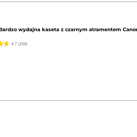
y
Bardzo wydajna kaseta z czarnym atramentem Cano
4.7
(104)
k.