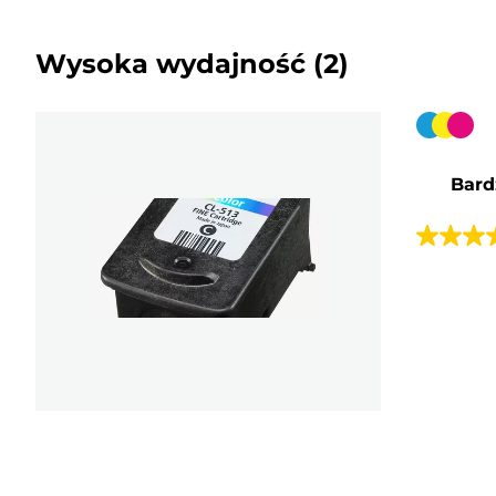
Wysoka wydajność
(2)
Wkład
kolorow
Bard
4.6
na
5
gwiazde
70
Recenzji