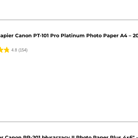
apier Canon PT-101 Pro Platinum Photo Paper A4 – 2
4.8
(154)
k.
r Canon PP-201 błyszczący II Photo Paper Plus 4×6" 