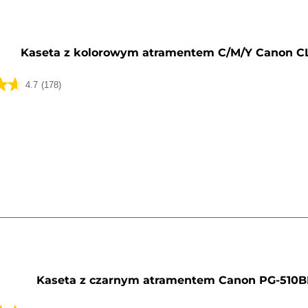
y
Kaseta z kolorowym atramentem C/M/Y Canon CL
4.7
(178)
k.
y
Kaseta z czarnym atramentem Canon PG-510