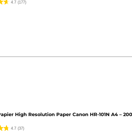
4.7
(177)
k.
y
apier High Resolution Paper Canon HR-101N A4 – 20
4.7
(37)