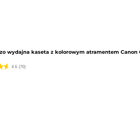
y
zo wydajna kaseta z kolorowym atramentem Canon 
4.6
(70)
k.