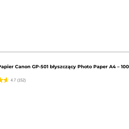
k.
Papier Canon GP-501 błyszczący Photo Paper A4 – 10
4.7
(152)
k.