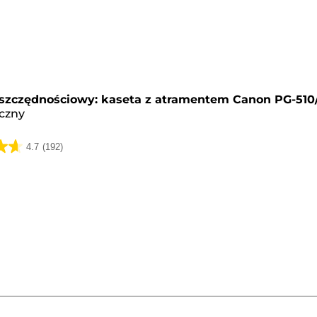
y
oszczędnościowy: kaseta z atramentem Canon PG-510/
iczny
4.7
(192)
k.