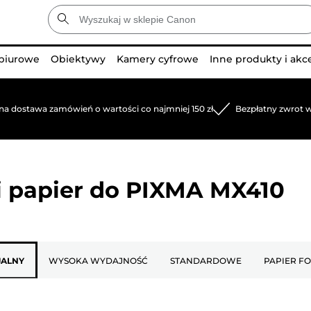
 biurowe
Obiektywy
Kamery cyfrowe
Inne produkty i akc
na dostawa zamówień o wartości co najmniej 150 zł
Bezpłatny zwrot w
 papier do
PIXMA MX410
JALNY
WYSOKA WYDAJNOŚĆ
STANDARDOWE
PAPIER F