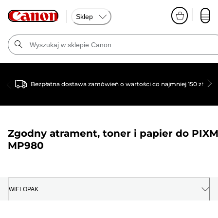
Sklep
Bezpłatna dostawa zamówień o wartości co najmniej 150 zł
Zgodny atrament, toner i papier do
PIX
MP980
WIELOPAK