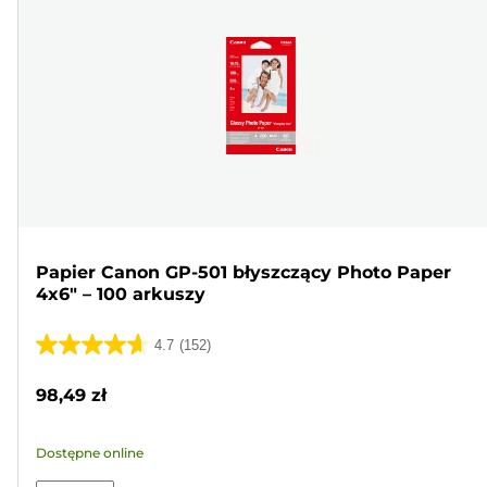
Papier Canon GP-501 błyszczący Photo Paper
4x6" – 100 arkuszy
4.7
(152)
4.7
na
98,49 zł
5
gwiazdek.
Dostępne online
152