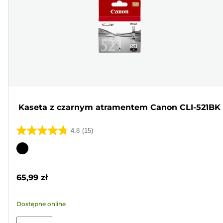
Kaseta z czarnym atramentem Canon CLI-521BK
4.8
(15)
4.8
na
Wkład
5
kolorowy
gwiazdek.
65,99 zł
15
Recenzji
Dostępne online