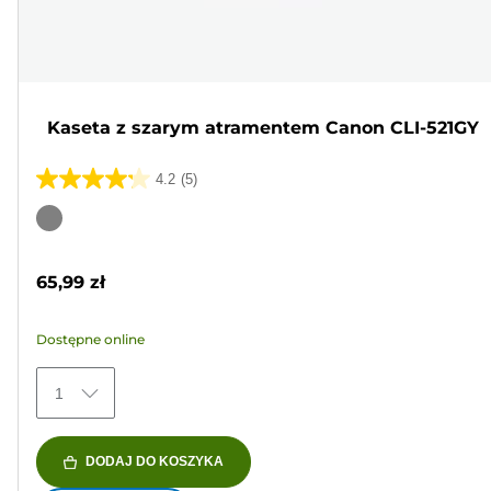
Kaseta z szarym atramentem Canon CLI-521GY
4.2
(5)
4.2
na
Wkład
5
kolorowy
gwiazdek.
65,99 zł
5
Recenzji
Dostępne online
1
DODAJ DO KOSZYKA