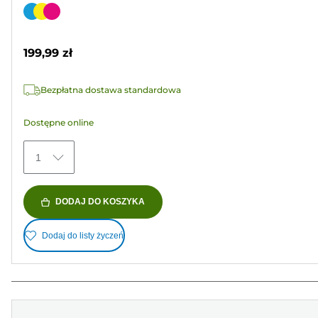
na
Wkład
5
kolorowy
gwiazdek.
199,99 zł
49
Recenzji
Bezpłatna dostawa standardowa
Dostępne online
1
DODAJ DO KOSZYKA
Dodaj do listy życzeń