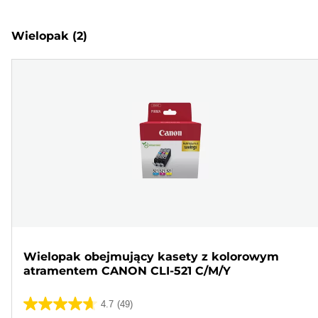
Wielopak
(2)
Wielopak obejmujący kasety z kolorowym
atramentem CANON CLI-521 C/M/Y
4.7
(49)
4.7