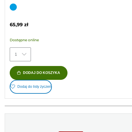
na
Wkład
5
kolorowy
gwiazdek.
65,99 zł
49
Recenzji
Dostępne online
1
DODAJ DO KOSZYKA
Dodaj do listy życzeń