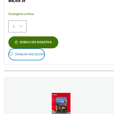
88,49 zł
5
gwiazdek.
Dostępne online
41
Recenzji
1
DODAJ DO KOSZYKA
Dodaj do listy życzeń