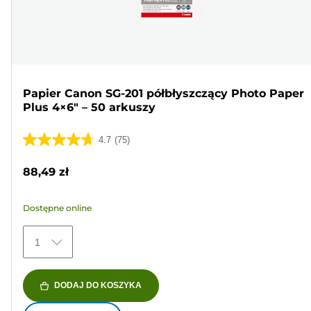
Papier Canon SG-201 półbłyszczący Photo Paper
Plus 4×6" – 50 arkuszy
4.7
(75)
4.7
na
88,49 zł
5
gwiazdek.
Dostępne online
75
Recenzji
1
DODAJ DO KOSZYKA