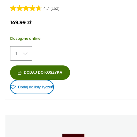
4.7
(152)
4.7
na
149,99 zł
5
gwiazdek.
Dostępne online
152
Recenzji
1
DODAJ DO KOSZYKA
Dodaj do listy życzeń