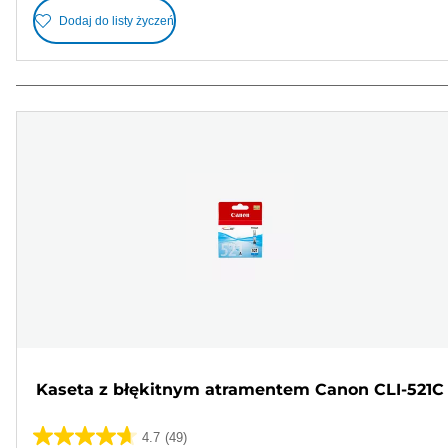
Dodaj do listy życzeń
Kaseta z błękitnym atramentem Canon CLI-521C
4.7
(49)
4.7