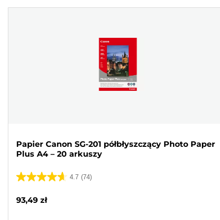
Papier Canon SG-201 półbłyszczący Photo Paper
Plus A4 – 20 arkuszy
4.7
(74)
4.7
na
93,49 zł
5
gwiazdek.