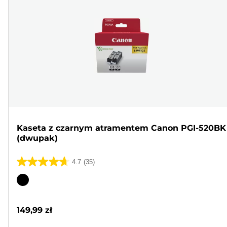
Kaseta z czarnym atramentem Canon PGI-520BK
(dwupak)
4.7
(35)
4.7
na
Wkład
5
kolorowy
gwiazdek.
149,99 zł
35