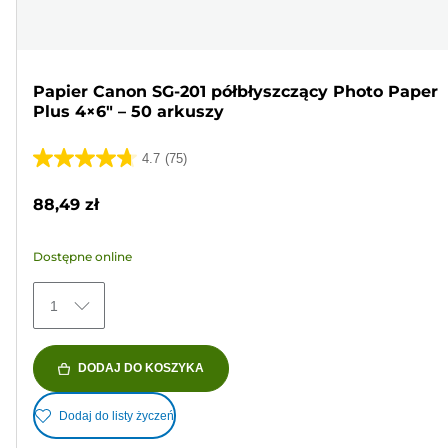
Papier Canon SG-201 półbłyszczący Photo Paper
Plus 4×6" – 50 arkuszy
4.7
(75)
4.7
na
88,49 zł
5
gwiazdek.
Dostępne online
75
Recenzji
1
DODAJ DO KOSZYKA
Dodaj do listy życzeń