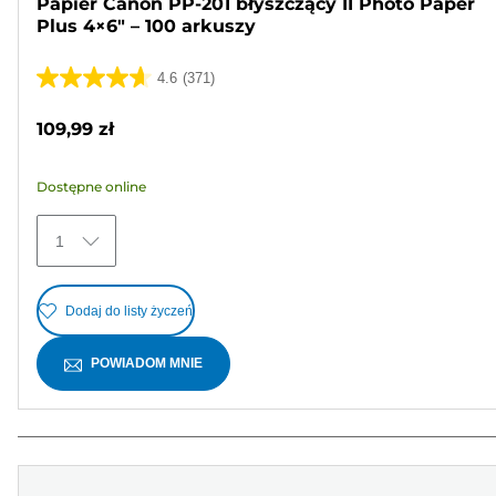
Papier Canon PP-201 błyszczący II Photo Paper
Plus 4×6" – 100 arkuszy
4.6
(371)
4.6
na
109,99 zł
5
gwiazdek.
Dostępne online
371
Recenzji
1
Dodaj do listy życzeń
POWIADOM MNIE