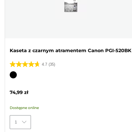
Kaseta z czarnym atramentem Canon PGI-520BK
4.7
(35)
4.7
na
Wkład
5
kolorowy
gwiazdek.
74,99 zł
35
Recenzji
Dostępne online
1