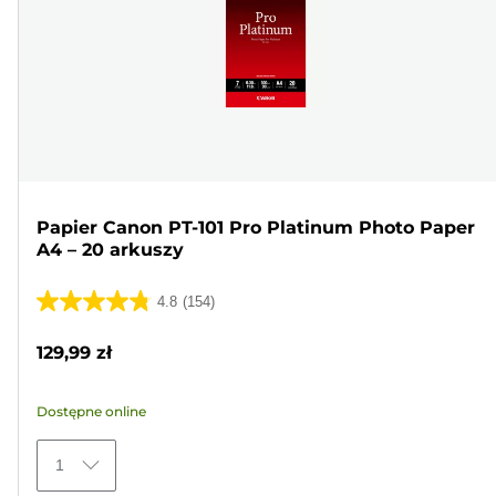
Papier Canon PT-101 Pro Platinum Photo Paper
A4 – 20 arkuszy
4.8
(154)
4.8
na
129,99 zł
5
gwiazdek.
Dostępne online
154
Recenzji
1