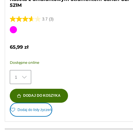
521M
3.7
(3)
3.7
na
Wkład
5
kolorowy
gwiazdek.
65,99 zł
3
Recenzji
Dostępne online
1
DODAJ DO KOSZYKA
Dodaj do listy życzeń