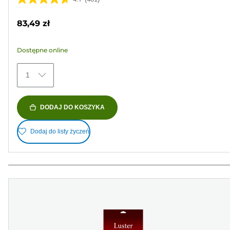
4.7
na
83,49 zł
5
gwiazdek.
Dostępne online
481
Recenzji
1
DODAJ DO KOSZYKA
Dodaj do listy życzeń