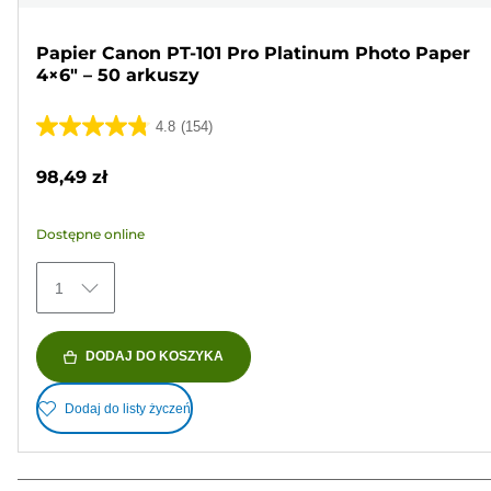
Papier Canon PT-101 Pro Platinum Photo Paper
4×6" – 50 arkuszy
4.8
(154)
4.8
na
98,49 zł
5
gwiazdek.
Dostępne online
154
Recenzji
1
DODAJ DO KOSZYKA
Dodaj do listy życzeń