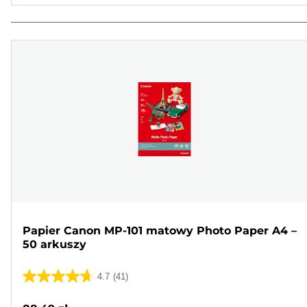
Papier Canon MP-101 matowy Photo Paper A4 –
50 arkuszy
4.7
(41)
4.7
na