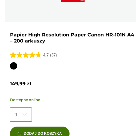
Papier High Resolution Paper Canon HR-101N A4
– 200 arkuszy
4.7
(37)
4.7
na
Wkład
5
kolorowy
gwiazdek.
149,99 zł
37
Recenzji
Dostępne online
1
DODAJ DO KOSZYKA