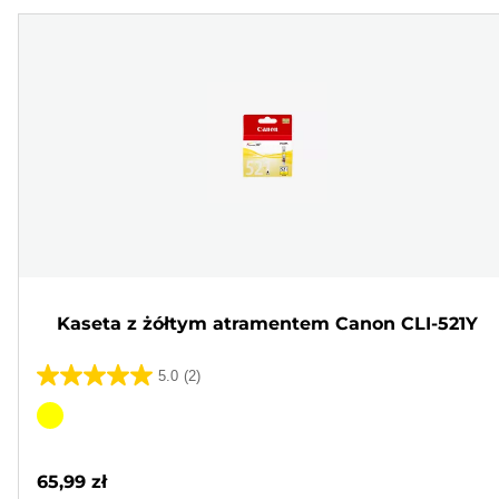
Kaseta z żółtym atramentem Canon CLI-521Y
5.0
(2)
5.0
na
Wkład
5
kolorowy
gwiazdek.
65,99 zł
2