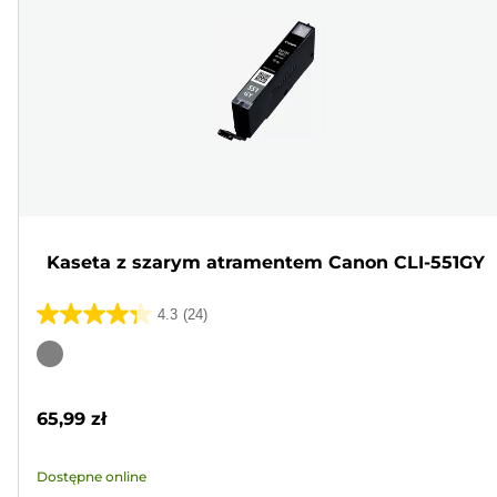
Kaseta z szarym atramentem Canon CLI-551GY
4.3
(24)
4.3
na
Wkład
5
kolorowy
gwiazdek.
65,99 zł
24
Recenzji
Dostępne online