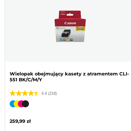
Wielopak obejmujący kasety z atramentem CLI-
551 BK/C/M/Y
4.4
(218)
4.4
na
Wkład
5
kolorowy
gwiazdek.
259,99 zł
218