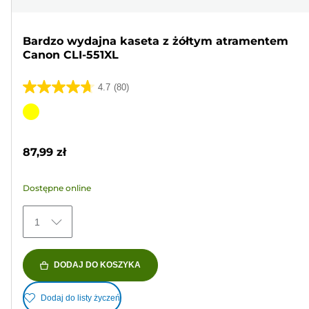
Bardzo wydajna kaseta z żółtym atramentem
Canon CLI-551XL
4.7
(80)
4.7
na
Wkład
5
kolorowy
gwiazdek.
87,99 zł
80
Recenzji
Dostępne online
1
DODAJ DO KOSZYKA
Dodaj do listy życzeń