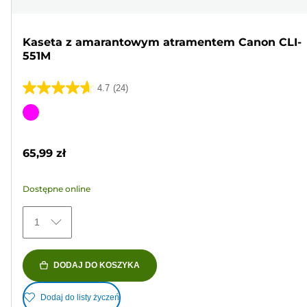
Kaseta z amarantowym atramentem Canon CLI-
551M
4.7
(24)
4.7
na
Wkład
5
kolorowy
gwiazdek.
65,99 zł
24
Recenzji
Dostępne online
1
DODAJ DO KOSZYKA
Dodaj do listy życzeń