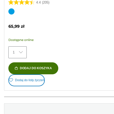
4.4
(205)
4.4
na
Wkład
5
kolorowy
gwiazdek.
65,99 zł
205
Recenzji
Dostępne online
1
DODAJ DO KOSZYKA
Dodaj do listy życzeń