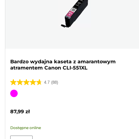
Bardzo wydajna kaseta z amarantowym
atramentem Canon CLI-551XL
4.7
(88)
4.7
na
Wkład
5
kolorowy
gwiazdek.
87,99 zł
88
Recenzji
Dostępne online