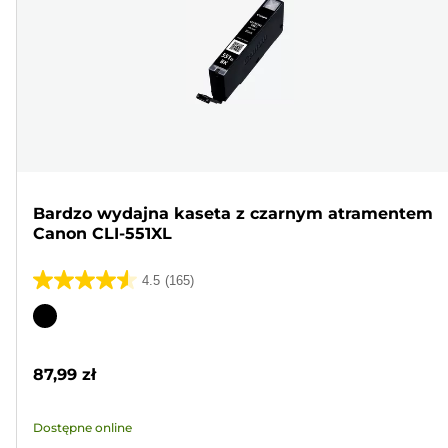
Bardzo wydajna kaseta z czarnym atramentem
Canon CLI-551XL
4.5
(165)
4.5
na
Wkład
5
kolorowy
gwiazdek.
87,99 zł
165
Recenzji
Dostępne online