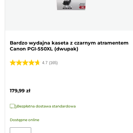
Bardzo wydajna kaseta z czarnym atramentem
Canon PGI-550XL (dwupak)
4.7
(165)
4.7
na
Wkład
5
kolorowy
gwiazdek.
179,99 zł
165
Recenzji
Bezpłatna dostawa standardowa
Dostępne online