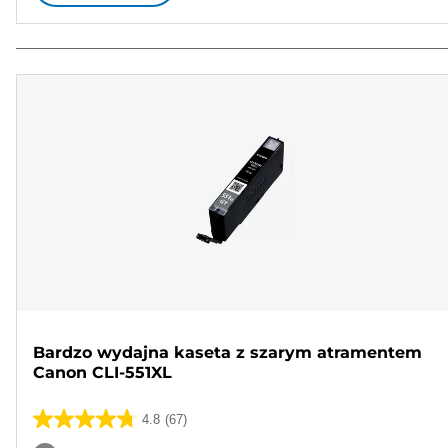
Bardzo wydajna kaseta z szarym atramentem
Canon CLI-551XL
4.8
(67)
4.8