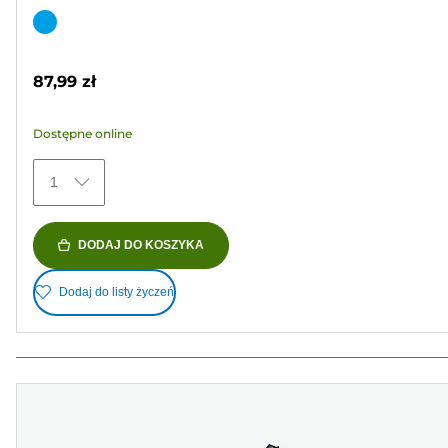
na
Wkład
5
kolorowy
gwiazdek.
87,99 zł
77
Recenzji
Dostępne online
1
DODAJ DO KOSZYKA
Dodaj do listy życzeń