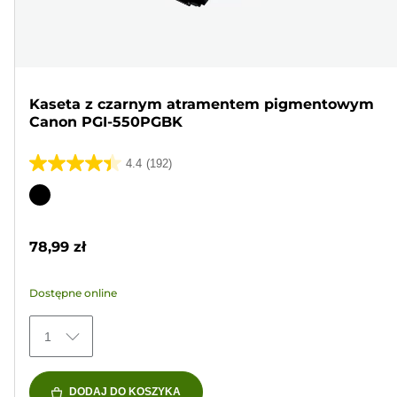
Kaseta z czarnym atramentem pigmentowym
Canon PGI-550PGBK
4.4
(192)
4.4
na
Wkład
5
kolorowy
gwiazdek.
78,99 zł
192
Recenzji
Dostępne online
1
DODAJ DO KOSZYKA