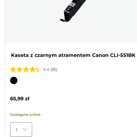
Kaseta z czarnym atramentem Canon CLI-551BK
4.4
(80)
4.4
na
Wkład
5
kolorowy
gwiazdek.
65,99 zł
80
Recenzji
Dostępne online
1