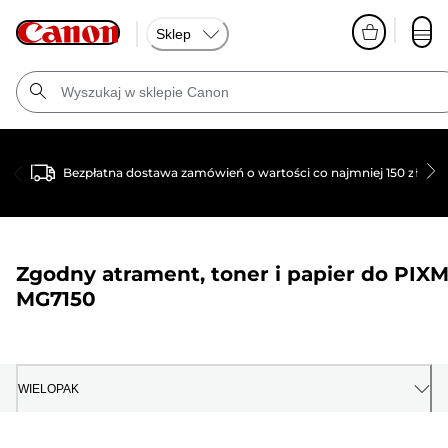
Sklep
Bezpłatna dostawa zamówień o wartości co najmniej 150 zł
Zgodny atrament, toner i papier do
PIX
MG7150
WIELOPAK