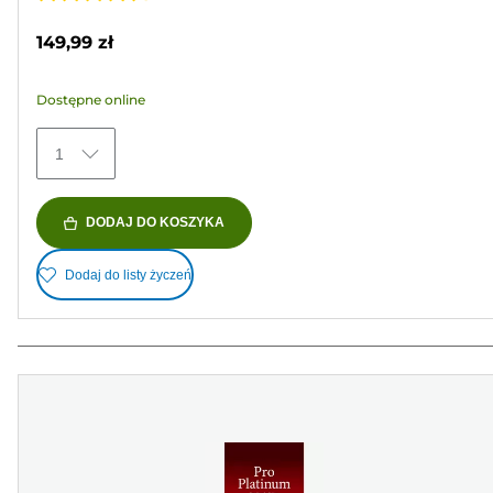
4.7
na
149,99 zł
5
gwiazdek.
Dostępne online
152
Recenzji
1
DODAJ DO KOSZYKA
Dodaj do listy życzeń