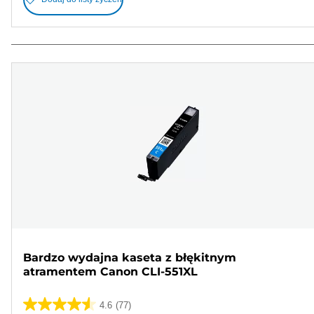
Bardzo wydajna kaseta z błękitnym
atramentem Canon CLI-551XL
4.6
(77)
4.6