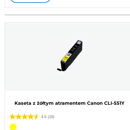
Kaseta z żółtym atramentem Canon CLI-551Y
4.6
(18)
4.6
na
Wkład