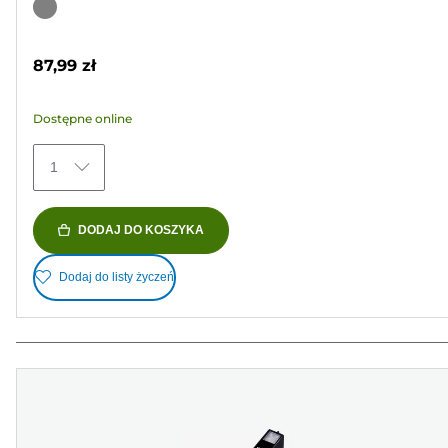
na
Wkład
5
kolorowy
gwiazdek.
87,99 zł
67
Recenzji
Dostępne online
1
DODAJ DO KOSZYKA
Dodaj do listy życzeń