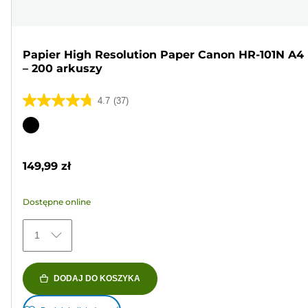
Papier High Resolution Paper Canon HR-101N A4
– 200 arkuszy
4.7
(37)
4.7
na
Wkład
5
kolorowy
gwiazdek.
149,99 zł
37
Recenzji
Dostępne online
1
DODAJ DO KOSZYKA