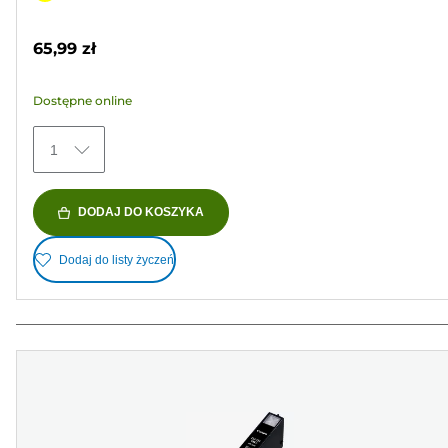
5
kolorowy
gwiazdek.
65,99 zł
18
Recenzji
Dostępne online
1
DODAJ DO KOSZYKA
Dodaj do listy życzeń