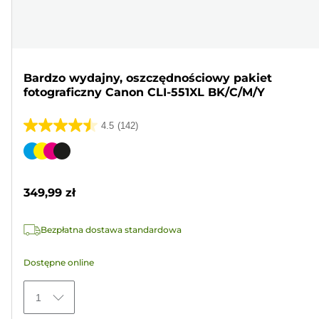
Bardzo wydajny, oszczędnościowy pakiet
fotograficzny Canon CLI-551XL BK/C/M/Y
4.5
(142)
4.5
na
Wkład
5
kolorowy
gwiazdek.
349,99 zł
142
Recenzji
Bezpłatna dostawa standardowa
Dostępne online
1