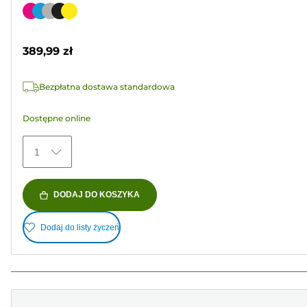
na
Wkład
5
kolorowy
gwiazdek.
389,99 zł
239
Recenzji
Bezpłatna dostawa standardowa
Dostępne online
1
DODAJ DO KOSZYKA
Dodaj do listy życzeń