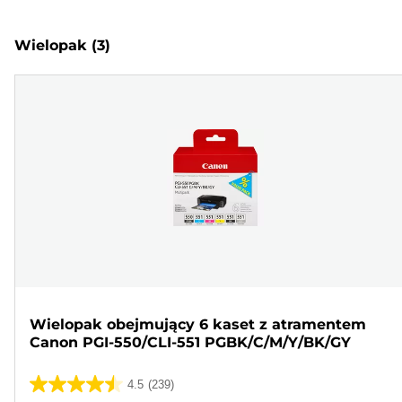
Wielopak
(3)
Wielopak obejmujący 6 kaset z atramentem
Canon PGI-550/CLI-551 PGBK/C/M/Y/BK/GY
4.5
(239)
4.5