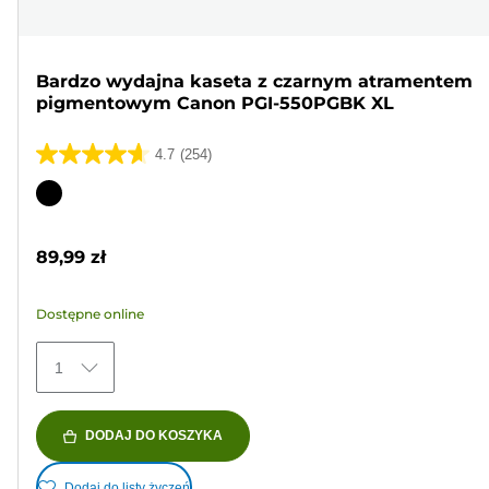
Bardzo wydajna kaseta z czarnym atramentem
pigmentowym Canon PGI-550PGBK XL
4.7
(254)
4.7
na
Wkład
5
kolorowy
gwiazdek.
89,99 zł
254
Recenzji
Dostępne online
1
DODAJ DO KOSZYKA
Dodaj do listy życzeń