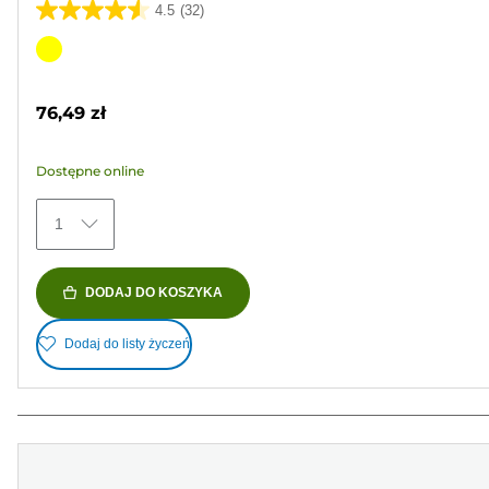
4.5
(32)
4.5
na
Wkład
5
kolorowy
gwiazdek.
76,49 zł
32
Recenzji
Dostępne online
1
DODAJ DO KOSZYKA
Dodaj do listy życzeń