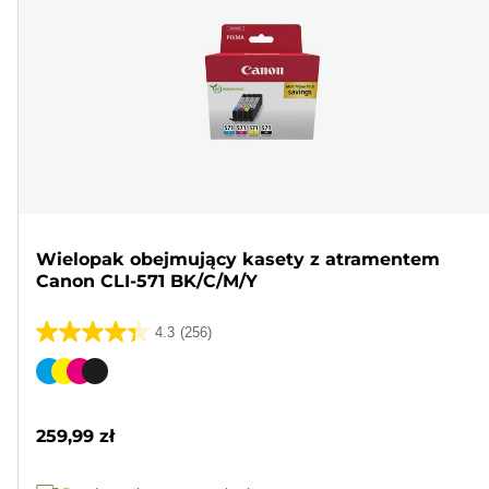
Wielopak obejmujący kasety z atramentem
Canon CLI-571 BK/C/M/Y
4.3
(256)
4.3
na
Wkład
5
kolorowy
gwiazdek.
259,99 zł
256
Recenzji