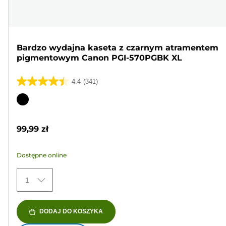
Bardzo wydajna kaseta z czarnym atramentem
pigmentowym Canon PGI-570PGBK XL
4.4
(341)
4.4
na
Wkład
5
kolorowy
gwiazdek.
99,99 zł
341
Recenzji
Dostępne online
1
DODAJ DO KOSZYKA