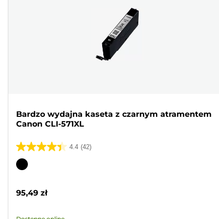
Bardzo wydajna kaseta z czarnym atramentem
Canon CLI-571XL
4.4
(42)
4.4
na
Wkład
5
kolorowy
gwiazdek.
95,49 zł
42
Recenzji
Dostępne online