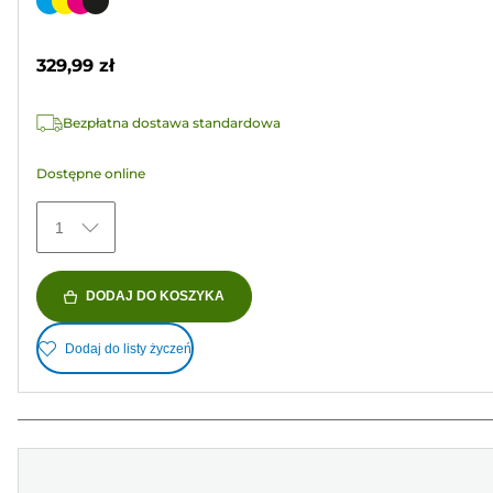
Wkład
5
kolorowy
gwiazdek.
329,99 zł
525
Recenzji
Bezpłatna dostawa standardowa
Dostępne online
1
DODAJ DO KOSZYKA
Dodaj do listy życzeń