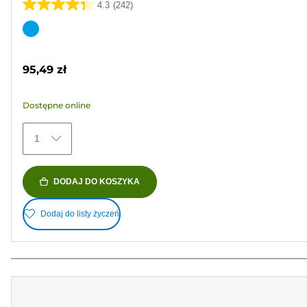
4.3
(242)
4.3
na
Wkład
5
kolorowy
gwiazdek.
95,49 zł
242
Recenzji
Dostępne online
1
DODAJ DO KOSZYKA
Dodaj do listy życzeń