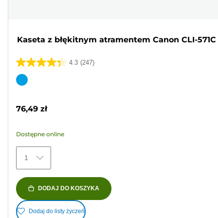
Kaseta z błękitnym atramentem Canon CLI-571C
4.3
(247)
4.3
na
Wkład
5
kolorowy
gwiazdek.
76,49 zł
247
Recenzji
Dostępne online
1
DODAJ DO KOSZYKA
Dodaj do listy życzeń