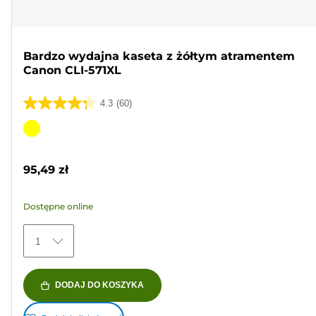
Bardzo wydajna kaseta z żółtym atramentem
Canon CLI-571XL
4.3
(60)
4.3
na
Wkład
5
kolorowy
gwiazdek.
95,49 zł
60
Recenzji
Dostępne online
1
DODAJ DO KOSZYKA