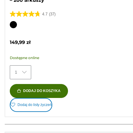
– 200 arkuszy
4.7
(37)
4.7
na
Wkład
5
kolorowy
gwiazdek.
149,99 zł
37
Recenzji
Dostępne online
1
DODAJ DO KOSZYKA
Dodaj do listy życzeń