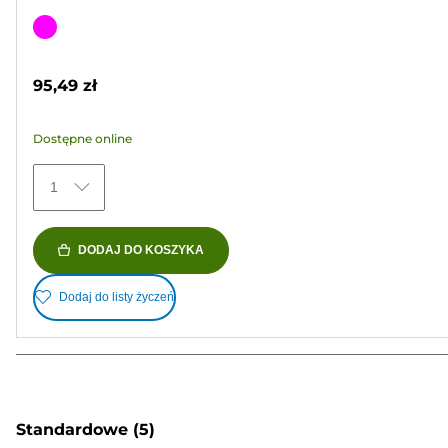
4.6
na
Wkład
5
kolorowy
gwiazdek.
95,49 zł
63
Recenzji
Dostępne online
1
DODAJ DO KOSZYKA
Dodaj do listy życzeń
Standardowe
(5)