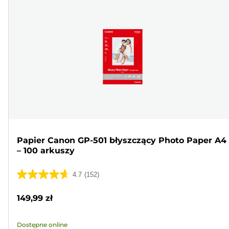
Papier Canon GP-501 błyszczący Photo Paper A4
– 100 arkuszy
4.7
(152)
4.7
na
149,99 zł
5
gwiazdek.
Dostępne online
152