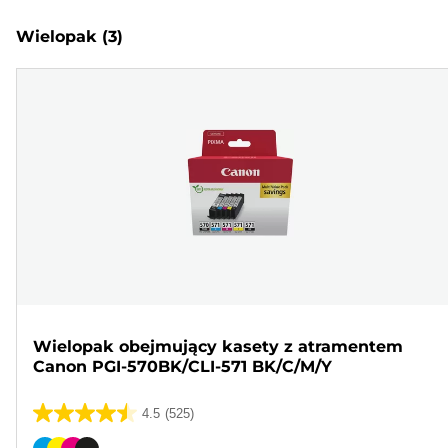
Wielopak
(3)
Wielopak obejmujący kasety z atramentem
Canon PGI-570BK/CLI-571 BK/C/M/Y
4.5
(525)
4.5
na