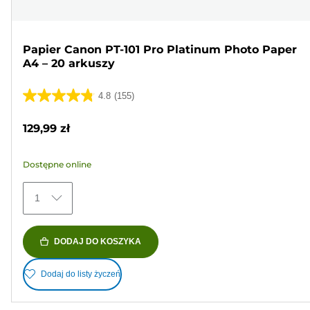
Papier Canon PT-101 Pro Platinum Photo Paper
A4 – 20 arkuszy
4.8
(155)
4.8
na
129,99 zł
5
gwiazdek.
Dostępne online
155
Recenzji
1
DODAJ DO KOSZYKA
Dodaj do listy życzeń