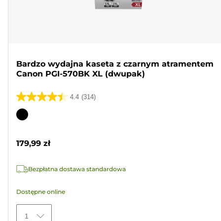
Bardzo wydajna kaseta z czarnym atramentem
Canon PGI-570BK XL (dwupak)
4.4
(314)
4.4
na
Wkład
5
kolorowy
gwiazdek.
179,99 zł
314
Recenzji
Bezpłatna dostawa standardowa
Dostępne online
1