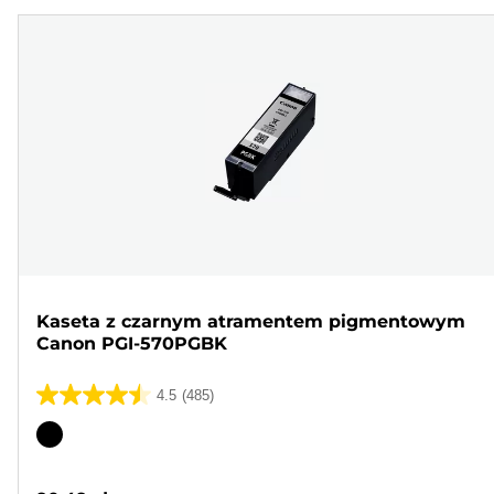
Kaseta z czarnym atramentem pigmentowym
Canon PGI-570PGBK
4.5
(485)
4.5
na
Wkład
5
kolorowy
gwiazdek.