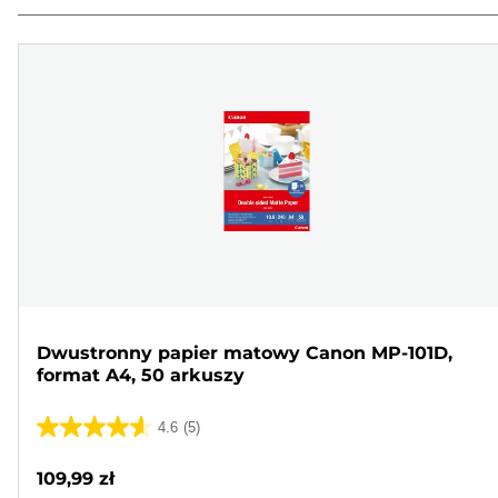
Dwustronny papier matowy Canon MP-101D,
format A4, 50 arkuszy
4.6
(5)
4.6
na
109,99 zł
5