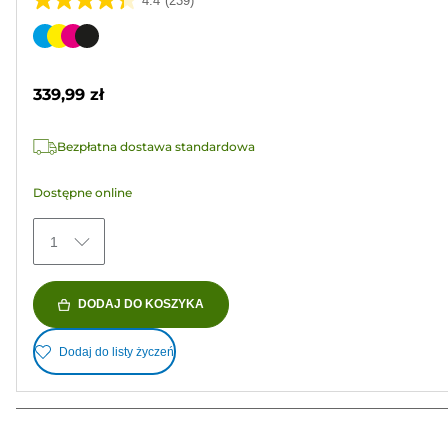
4.4
(239)
4.4
na
Wkład
5
kolorowy
gwiazdek.
339,99 zł
239
Recenzji
Bezpłatna dostawa standardowa
Dostępne online
1
DODAJ DO KOSZYKA
Dodaj do listy życzeń