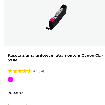
Kaseta z amarantowym atramentem Canon CLI-
571M
4.6
(34)
4.6
na
Wkład
5
kolorowy
gwiazdek.
76,49 zł
34
Recenzji