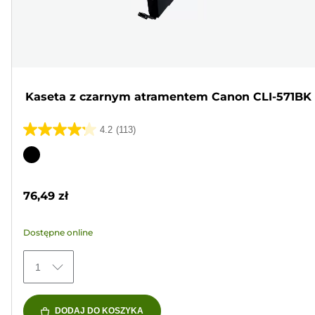
Kaseta z czarnym atramentem Canon CLI-571BK
4.2
(113)
4.2
na
Wkład
5
kolorowy
gwiazdek.
76,49 zł
113
Recenzji
Dostępne online
1
DODAJ DO KOSZYKA