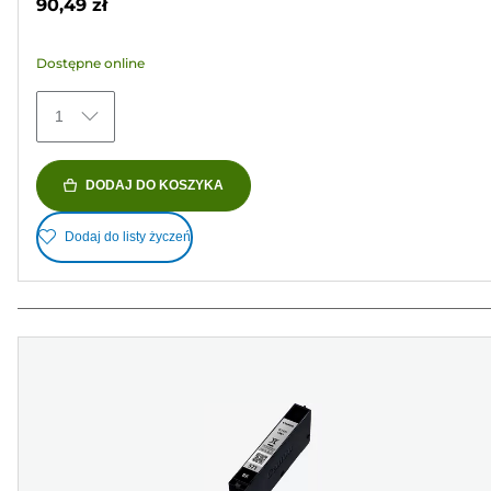
90,49 zł
485
Recenzji
Dostępne online
1
DODAJ DO KOSZYKA
Dodaj do listy życzeń