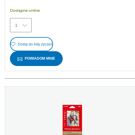
gwiazdek.
Dostępne online
5
Recenzji
1
Dodaj do listy życzeń
POWIADOM MNIE