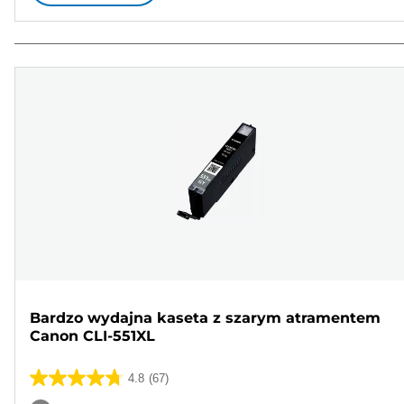
Bardzo wydajna kaseta z szarym atramentem
Canon CLI-551XL
4.8
(67)
4.8