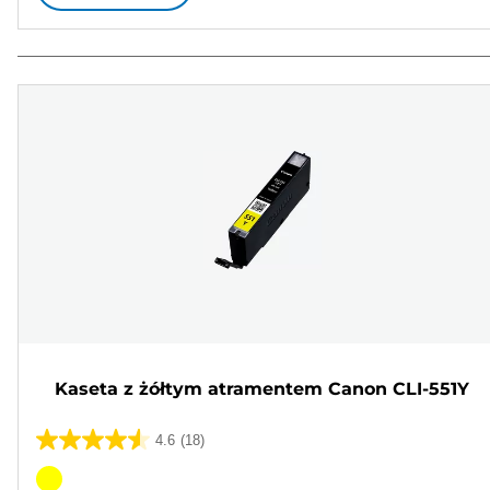
Kaseta z żółtym atramentem Canon CLI-551Y
4.6
(18)
4.6
na
Wkład