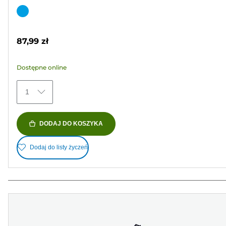
na
Wkład
5
kolorowy
gwiazdek.
87,99 zł
76
Recenzji
Dostępne online
1
DODAJ DO KOSZYKA
Dodaj do listy życzeń