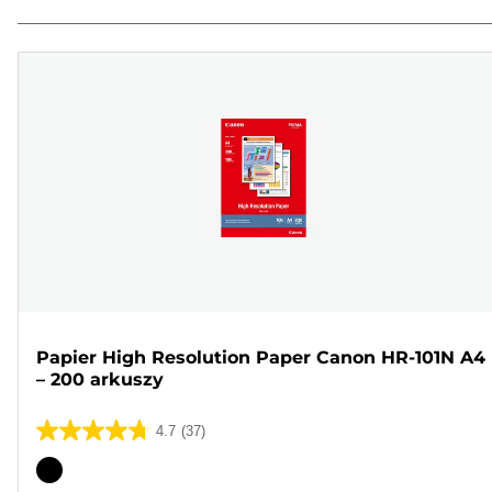
Papier High Resolution Paper Canon HR-101N A4
– 200 arkuszy
4.7
(37)
4.7
na
Wkład