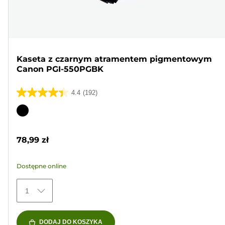
Kaseta z czarnym atramentem pigmentowym
Canon PGI-550PGBK
4.4
(192)
4.4
na
Wkład
5
kolorowy
gwiazdek.
78,99 zł
192
Recenzji
Dostępne online
1
DODAJ DO KOSZYKA