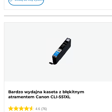
Bardzo wydajna kaseta z błękitnym
atramentem Canon CLI-551XL
4.6
(76)
4.6