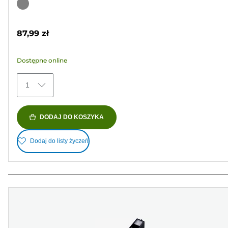
na
Wkład
5
kolorowy
gwiazdek.
87,99 zł
67
Recenzji
Dostępne online
1
DODAJ DO KOSZYKA
Dodaj do listy życzeń