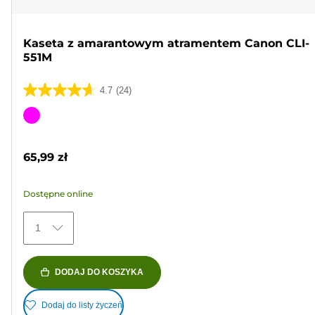
Kaseta z amarantowym atramentem Canon CLI-
551M
4.7
(24)
4.7
na
Wkład
5
kolorowy
gwiazdek.
65,99 zł
24
Recenzji
Dostępne online
1
DODAJ DO KOSZYKA
Dodaj do listy życzeń