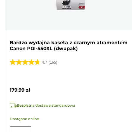
Bardzo wydajna kaseta z czarnym atramentem
Canon PGI-550XL (dwupak)
4.7
(165)
4.7
na
Wkład
5
kolorowy
gwiazdek.
179,99 zł
165
Recenzji
Bezpłatna dostawa standardowa
Dostępne online