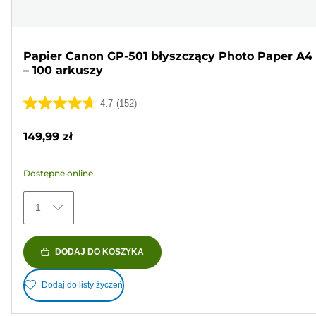
Papier Canon GP-501 błyszczący Photo Paper A4
– 100 arkuszy
4.7
(152)
4.7
na
149,99 zł
5
gwiazdek.
Dostępne online
152
Recenzji
1
DODAJ DO KOSZYKA
Dodaj do listy życzeń