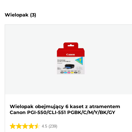
Wielopak
(3)
Wielopak obejmujący 6 kaset z atramentem
Canon PGI-550/CLI-551 PGBK/C/M/Y/BK/GY
4.5
(239)
4.5