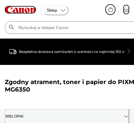
Sklep
Bezpłatna dostawa zamówień o wartości co najmniej 150 zł
Zgodny atrament, toner i papier do
PIX
MG6350
WIELOPAK