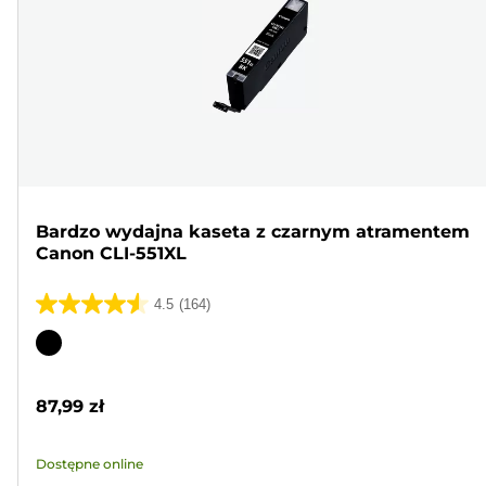
Bardzo wydajna kaseta z czarnym atramentem
Canon CLI-551XL
4.5
(164)
4.5
na
Wkład
5
kolorowy
gwiazdek.
87,99 zł
164
Recenzji
Dostępne online