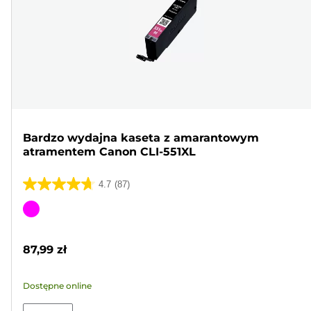
Bardzo wydajna kaseta z amarantowym
atramentem Canon CLI-551XL
4.7
(87)
4.7
na
Wkład
5
kolorowy
gwiazdek.
87,99 zł
87
Recenzji
Dostępne online