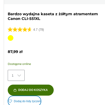
Bardzo wydajna kaseta z żółtym atramentem
Canon CLI-551XL
4.7
(79)
4.7
na
Wkład
5
kolorowy
gwiazdek.
87,99 zł
79
Recenzji
Dostępne online
1
DODAJ DO KOSZYKA
Dodaj do listy życzeń