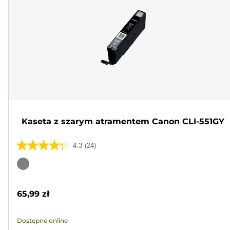
Kaseta z szarym atramentem Canon CLI-551GY
4.3
(24)
4.3
na
Wkład
5
kolorowy
gwiazdek.
65,99 zł
24
Recenzji
Dostępne online