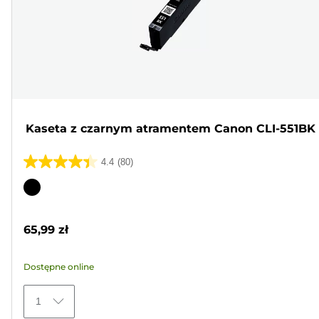
Kaseta z czarnym atramentem Canon CLI-551BK
4.4
(80)
4.4
na
Wkład
5
kolorowy
gwiazdek.
65,99 zł
80
Recenzji
Dostępne online
1