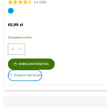
4.4
(205)
4.4
na
Wkład
5
kolorowy
gwiazdek.
65,99 zł
205
Recenzji
Dostępne online
1
DODAJ DO KOSZYKA
Dodaj do listy życzeń