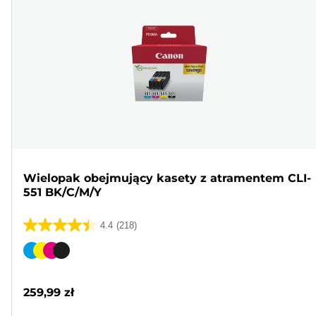
Wielopak obejmujący kasety z atramentem CLI-
551 BK/C/M/Y
4.4
(218)
4.4
na
Wkład
5
kolorowy
gwiazdek.
259,99 zł
218