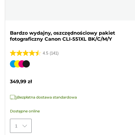
Bardzo wydajny, oszczędnościowy pakiet
fotograficzny Canon CLI-551XL BK/C/M/Y
4.5
(141)
4.5
na
Wkład
5
kolorowy
gwiazdek.
349,99 zł
141
Recenzji
Bezpłatna dostawa standardowa
Dostępne online
1