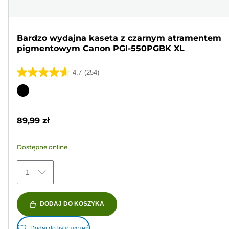
Bardzo wydajna kaseta z czarnym atramentem
pigmentowym Canon PGI-550PGBK XL
4.7
(254)
4.7
na
Wkład
5
kolorowy
gwiazdek.
89,99 zł
254
Recenzji
Dostępne online
1
DODAJ DO KOSZYKA
Dodaj do listy życzeń