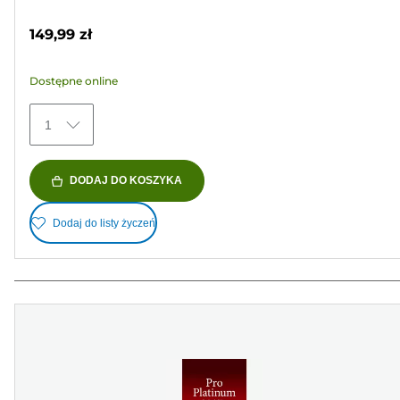
5
kolorowy
gwiazdek.
149,99 zł
37
Recenzji
Dostępne online
1
DODAJ DO KOSZYKA
Dodaj do listy życzeń