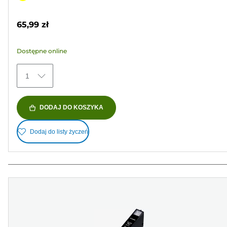
5
kolorowy
gwiazdek.
65,99 zł
18
Recenzji
Dostępne online
1
DODAJ DO KOSZYKA
Dodaj do listy życzeń