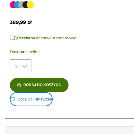
na
Wkład
5
kolorowy
gwiazdek.
389,99 zł
239
Recenzji
Bezpłatna dostawa standardowa
Dostępne online
1
DODAJ DO KOSZYKA
Dodaj do listy życzeń