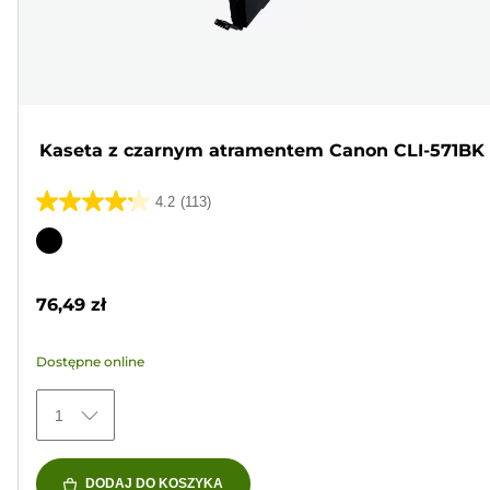
Kaseta z czarnym atramentem Canon CLI-571BK
4.2
(113)
4.2
na
Wkład
5
kolorowy
gwiazdek.
76,49 zł
113
Recenzji
Dostępne online
1
DODAJ DO KOSZYKA