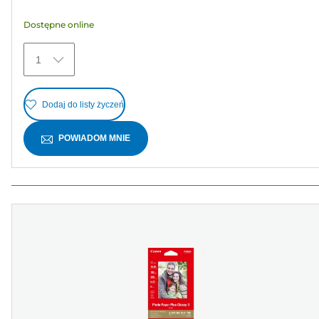
gwiazdek.
Dostępne online
5
Recenzji
1
Dodaj do listy życzeń
POWIADOM MNIE