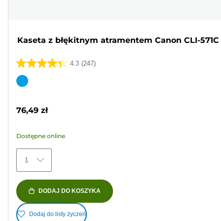
Kaseta z błękitnym atramentem Canon CLI-571C
4.3
(247)
4.3
na
Wkład
5
kolorowy
gwiazdek.
76,49 zł
247
Recenzji
Dostępne online
1
DODAJ DO KOSZYKA
Dodaj do listy życzeń