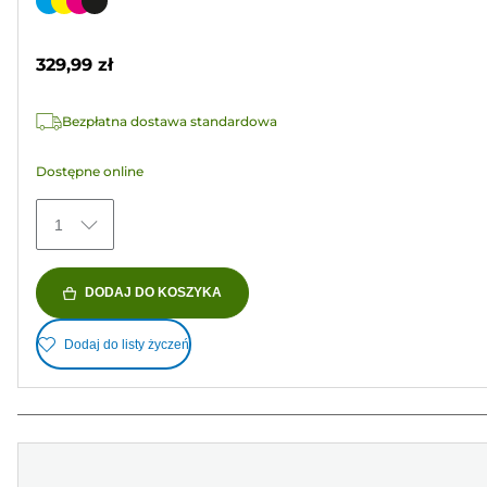
Wkład
5
kolorowy
gwiazdek.
329,99 zł
525
Recenzji
Bezpłatna dostawa standardowa
Dostępne online
1
DODAJ DO KOSZYKA
Dodaj do listy życzeń