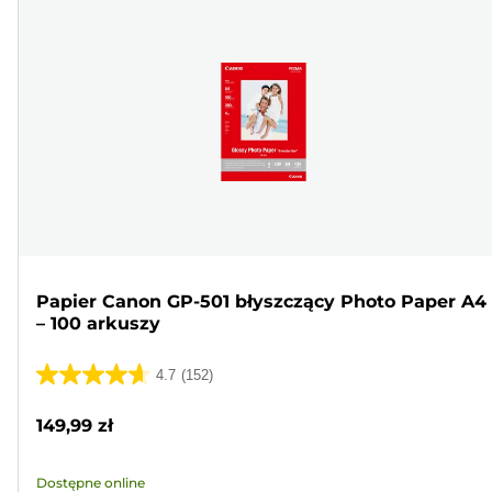
Papier Canon GP-501 błyszczący Photo Paper A4
– 100 arkuszy
4.7
(152)
4.7
na
149,99 zł
5
gwiazdek.
Dostępne online
152