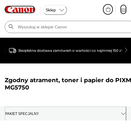
Sklep
Bezpłatna dostawa zamówień o wartości co najmniej 150 zł
Zgodny atrament, toner i papier do
PIX
MG5750
PAKIET SPECJALNY