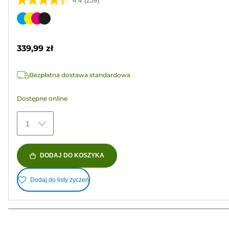
4.4
(239)
4.4
na
Wkład
5
kolorowy
gwiazdek.
339,99 zł
239
Recenzji
Bezpłatna dostawa standardowa
Dostępne online
1
DODAJ DO KOSZYKA
Dodaj do listy życzeń