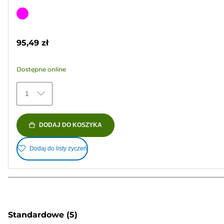
4.6
na
Wkład
5
kolorowy
gwiazdek.
95,49 zł
63
Recenzji
Dostępne online
1
DODAJ DO KOSZYKA
Dodaj do listy życzeń
Standardowe
(5)