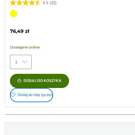
4.5
(32)
4.5
na
Wkład
5
kolorowy
gwiazdek.
76,49 zł
32
Recenzji
Dostępne online
1
DODAJ DO KOSZYKA
Dodaj do listy życzeń