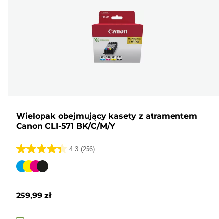
Wielopak obejmujący kasety z atramentem
Canon CLI-571 BK/C/M/Y
4.3
(256)
4.3
na
Wkład
5
kolorowy
gwiazdek.
259,99 zł
256
Recenzji