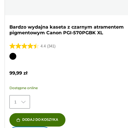
Bardzo wydajna kaseta z czarnym atramentem
pigmentowym Canon PGI-570PGBK XL
4.4
(341)
4.4
na
Wkład
5
kolorowy
gwiazdek.
99,99 zł
341
Recenzji
Dostępne online
1
DODAJ DO KOSZYKA