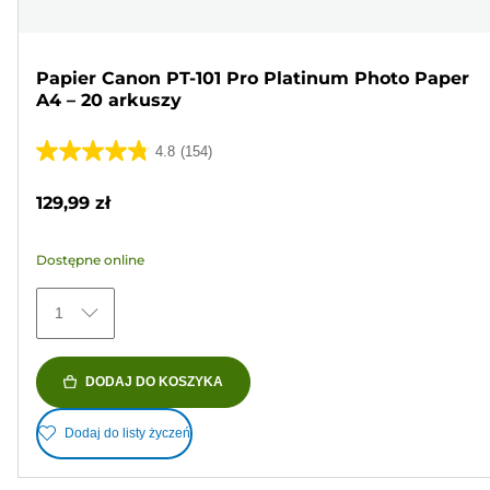
Papier Canon PT-101 Pro Platinum Photo Paper
A4 – 20 arkuszy
4.8
(154)
4.8
na
129,99 zł
5
gwiazdek.
Dostępne online
154
Recenzji
1
DODAJ DO KOSZYKA
Dodaj do listy życzeń