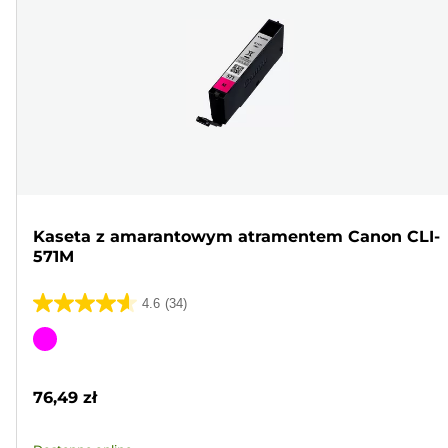
Kaseta z amarantowym atramentem Canon CLI-
571M
4.6
(34)
4.6
na
Wkład
5
kolorowy
gwiazdek.
76,49 zł
34
Recenzji