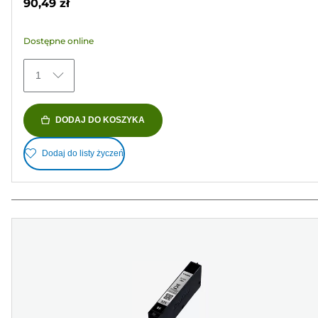
90,49 zł
485
Recenzji
Dostępne online
1
DODAJ DO KOSZYKA
Dodaj do listy życzeń