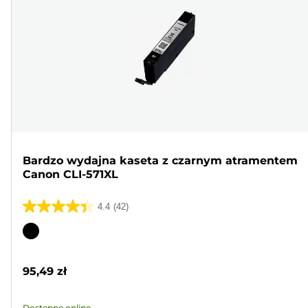
Bardzo wydajna kaseta z czarnym atramentem
Canon CLI-571XL
4.4
(42)
4.4
na
Wkład
5
kolorowy
gwiazdek.
95,49 zł
42
Recenzji
Dostępne online