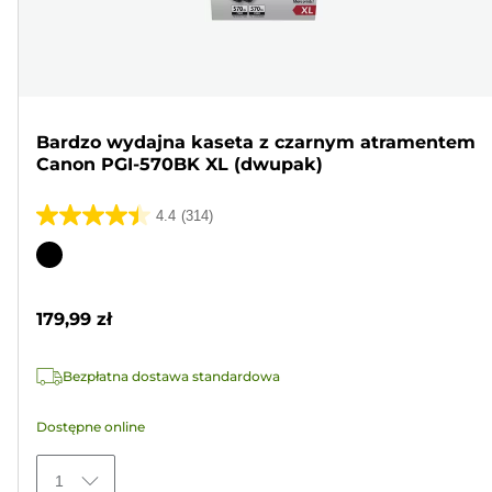
Bardzo wydajna kaseta z czarnym atramentem
Canon PGI-570BK XL (dwupak)
4.4
(314)
4.4
na
Wkład
5
kolorowy
gwiazdek.
179,99 zł
314
Recenzji
Bezpłatna dostawa standardowa
Dostępne online
1