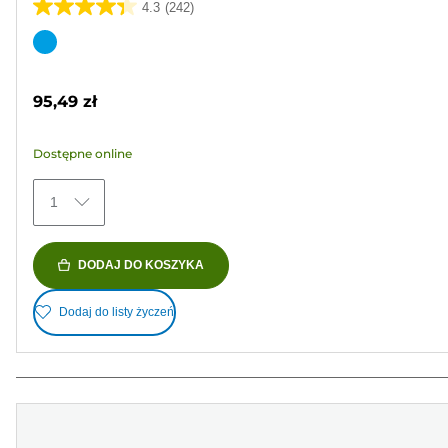
4.3
(242)
4.3
na
Wkład
5
kolorowy
gwiazdek.
95,49 zł
242
Recenzji
Dostępne online
1
DODAJ DO KOSZYKA
Dodaj do listy życzeń