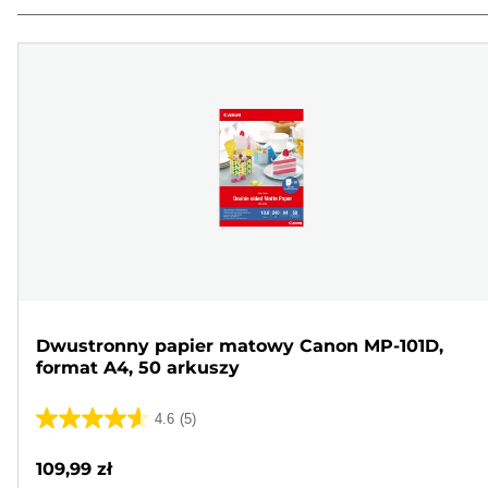
Dwustronny papier matowy Canon MP-101D,
format A4, 50 arkuszy
4.6
(5)
4.6
na
109,99 zł
5