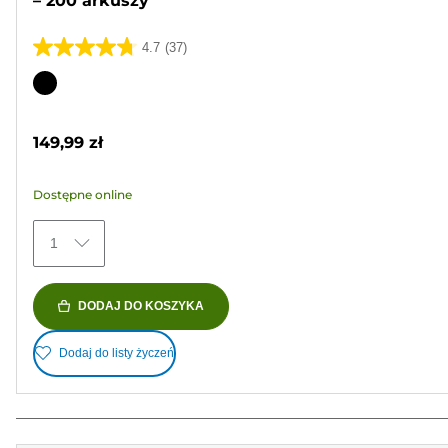
– 200 arkuszy
4.7
(37)
4.7
na
Wkład
5
kolorowy
gwiazdek.
149,99 zł
37
Recenzji
Dostępne online
1
DODAJ DO KOSZYKA
Dodaj do listy życzeń