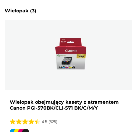
Wielopak
(3)
Wielopak obejmujący kasety z atramentem
Canon PGI-570BK/CLI-571 BK/C/M/Y
4.5
(525)
4.5
na