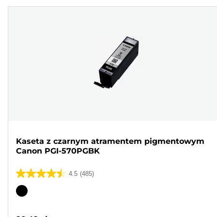
Kaseta z czarnym atramentem pigmentowym
Canon PGI-570PGBK
4.5
(485)
4.5
na
Wkład
5
kolorowy
gwiazdek.