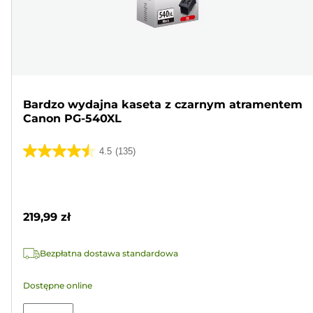
Bardzo wydajna kaseta z czarnym atramentem
Canon PG-540XL
4.5
(135)
4.5
na
Wkład
5
kolorowy
gwiazdek.
219,99 zł
135
Recenzji
Bezpłatna dostawa standardowa
Dostępne online