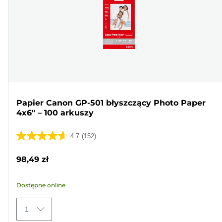
Papier Canon GP-501 błyszczący Photo Paper
4x6" – 100 arkuszy
4.7
(152)
4.7
na
98,49 zł
5
gwiazdek.
Dostępne online
152
Recenzji
1