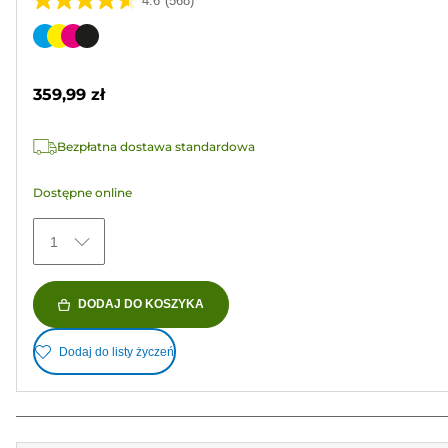
4.6
(568)
4.6
na
Wkład
5
kolorowy
gwiazdek.
359,99 zł
568
Recenzji
Bezpłatna dostawa standardowa
Dostępne online
1
DODAJ DO KOSZYKA
Dodaj do listy życzeń