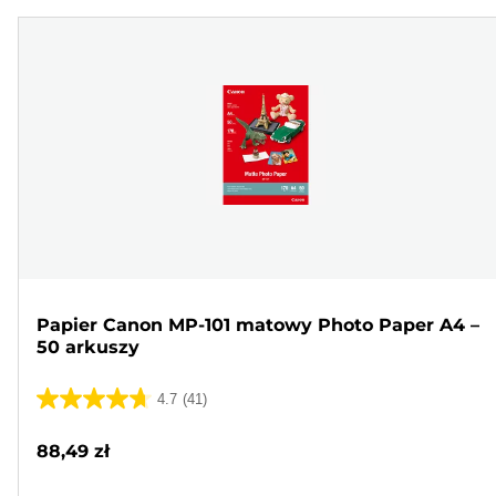
Papier Canon MP-101 matowy Photo Paper A4 –
50 arkuszy
4.7
(41)
4.7
na
88,49 zł
5
gwiazdek.