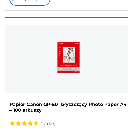
Papier Canon GP-501 błyszczący Photo Paper A4
– 100 arkuszy
4.7
(152)
4.7