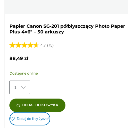
Papier Canon SG-201 półbłyszczący Photo Paper
Plus 4×6" – 50 arkuszy
4.7
(75)
4.7
na
88,49 zł
5
gwiazdek.
Dostępne online
75
Recenzji
1
DODAJ DO KOSZYKA
Dodaj do listy życzeń