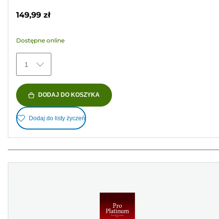
na
149,99 zł
5
gwiazdek.
Dostępne online
152
Recenzji
1
DODAJ DO KOSZYKA
Dodaj do listy życzeń