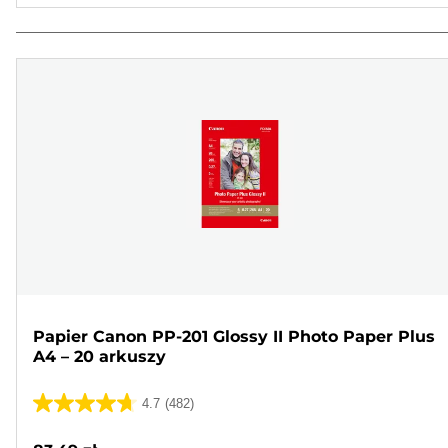
Papier Canon PP-201 Glossy II Photo Paper Plus
A4 – 20 arkuszy
4.7
(482)
4.7
na