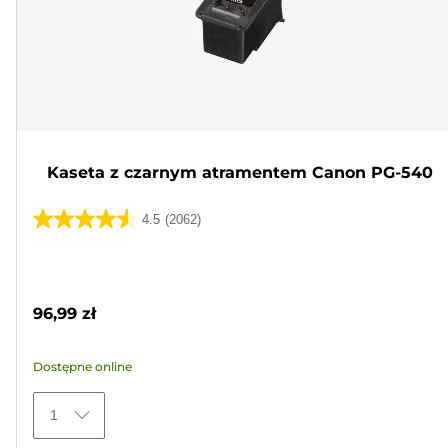
Kaseta z czarnym atramentem Canon PG-540
4.5
(2062)
4.5
na
Wkład
5
kolorowy
gwiazdek.
96,99 zł
2062
Recenzji
Dostępne online
1