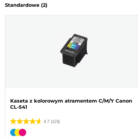
Standardowe
(2)
Kaseta z kolorowym atramentem C/M/Y Canon
CL-541
4.7
(123)
4.7
na
Wkład