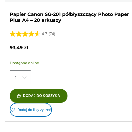
Papier Canon SG-201 półbłyszczący Photo Paper
Plus A4 – 20 arkuszy
4.7
(74)
4.7
na
93,49 zł
5
gwiazdek.
Dostępne online
74
Recenzji
1
DODAJ DO KOSZYKA
Dodaj do listy życzeń