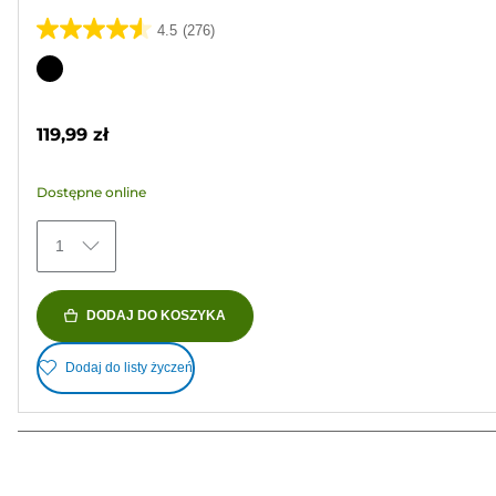
4.5
(276)
4.5
na
Wkład
5
kolorowy
gwiazdek.
119,99 zł
276
Recenzji
Dostępne online
1
DODAJ DO KOSZYKA
Dodaj do listy życzeń