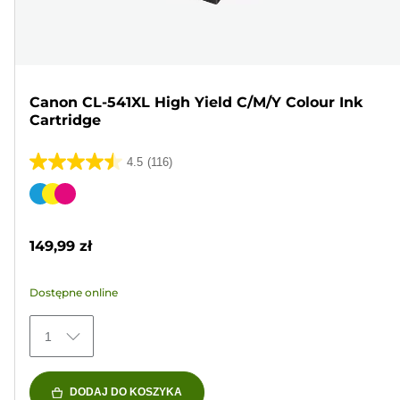
Canon CL-541XL High Yield C/M/Y Colour Ink
Cartridge
4.5
(116)
4.5
na
Wkład
5
kolorowy
gwiazdek.
149,99 zł
116
Recenzji
Dostępne online
1
DODAJ DO KOSZYKA