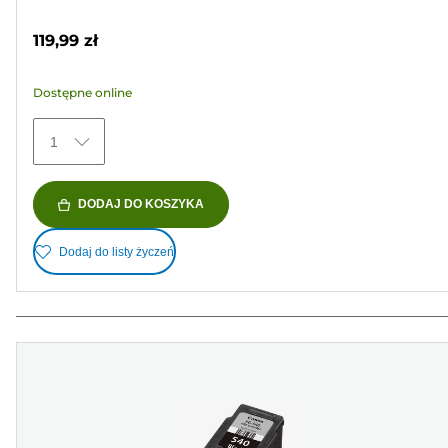
5
kolorowy
gwiazdek.
119,99 zł
123
Recenzji
Dostępne online
1
DODAJ DO KOSZYKA
Dodaj do listy życzeń