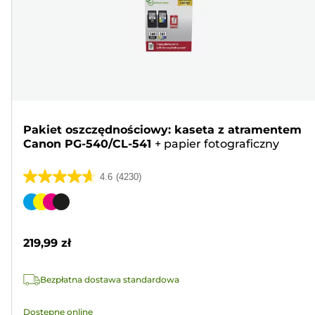
Pakiet oszczędnościowy: kaseta z atramentem
Canon PG-540/CL-541
+
papier fotograficzny
4.6
(4230)
4.6
na
Wkład
5
kolorowy
gwiazdek.
219,99 zł
4230
Recenzji
Bezpłatna dostawa standardowa
Dostępne online