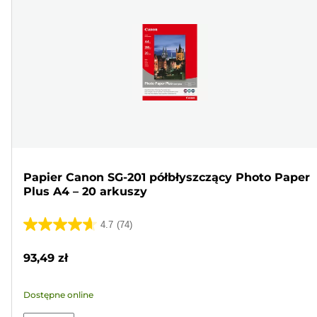
Papier Canon SG-201 półbłyszczący Photo Paper
Plus A4 – 20 arkuszy
4.7
(74)
4.7
na
93,49 zł
5
gwiazdek.
Dostępne online
74