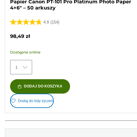
Papier Canon PT-101 Pro Platinum Photo Paper
4×6" – 50 arkuszy
4.8
(154)
4.8
na
98,49 zł
5
gwiazdek.
Dostępne online
154
Recenzji
1
DODAJ DO KOSZYKA
Dodaj do listy życzeń