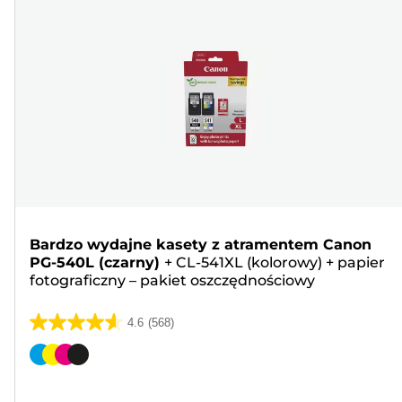
Bardzo wydajne kasety z atramentem Canon
PG-540L (czarny)
+
CL-541XL (kolorowy)
+
papier
fotograficzny – pakiet oszczędnościowy
4.6
(568)
4.6
na
Wkład
5
kolorowy
gwiazdek.