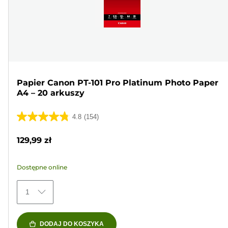
Papier Canon PT-101 Pro Platinum Photo Paper
A4 – 20 arkuszy
4.8
(154)
4.8
na
129,99 zł
5
gwiazdek.
Dostępne online
154
Recenzji
1
DODAJ DO KOSZYKA