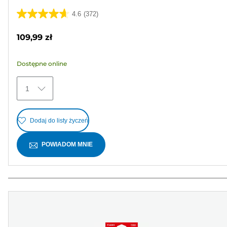
4.6
(372)
4.6
na
109,99 zł
5
gwiazdek.
Dostępne online
372
Recenzji
1
Dodaj do listy życzeń
POWIADOM MNIE