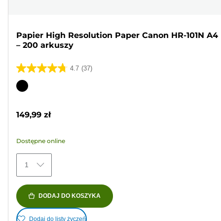
Papier High Resolution Paper Canon HR-101N A4
– 200 arkuszy
4.7
(37)
4.7
na
Wkład
5
kolorowy
gwiazdek.
149,99 zł
37
Recenzji
Dostępne online
1
DODAJ DO KOSZYKA
Dodaj do listy życzeń