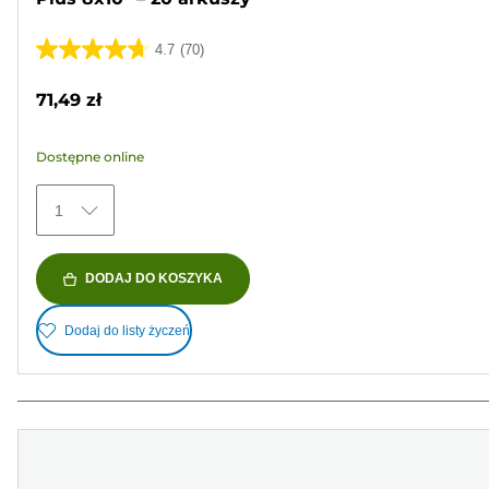
4.7
(70)
4.7
na
71,49 zł
5
gwiazdek.
Dostępne online
70
Recenzji
1
DODAJ DO KOSZYKA
Dodaj do listy życzeń