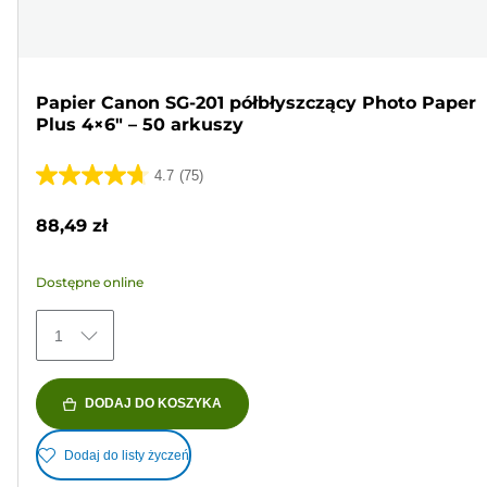
Papier Canon SG-201 półbłyszczący Photo Paper
Plus 4×6" – 50 arkuszy
4.7
(75)
4.7
na
88,49 zł
5
gwiazdek.
Dostępne online
75
Recenzji
1
DODAJ DO KOSZYKA
Dodaj do listy życzeń