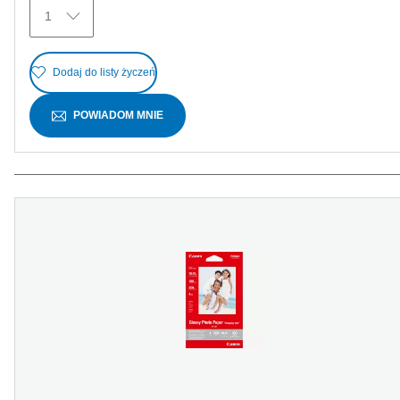
Recenzji
1
Dodaj do listy życzeń
POWIADOM MNIE