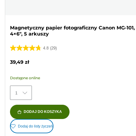
Magnetyczny papier fotograficzny Canon MG-101,
4×6", 5 arkuszy
4.8
(29)
4.8
na
39,49 zł
5
gwiazdek.
Dostępne online
29
Recenzji
1
DODAJ DO KOSZYKA
Dodaj do listy życzeń