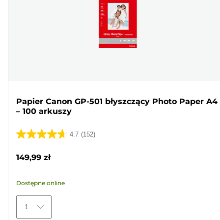
Papier Canon GP-501 błyszczący Photo Paper A4
– 100 arkuszy
4.7
(152)
4.7
na
149,99 zł
5
gwiazdek.
Dostępne online
152
Recenzji
1