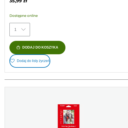
35,99 zł
5
gwiazdek.
Dostępne online
35
Recenzji
1
DODAJ DO KOSZYKA
Dodaj do listy życzeń