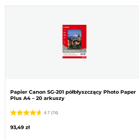
Papier Canon SG-201 półbłyszczący Photo Paper
Plus A4 – 20 arkuszy
4.7
(74)
4.7
na
93,49 zł
5
gwiazdek.