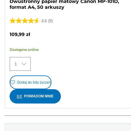
Dwustronny papier matowy Canon MP-101D,
format A4, 50 arkuszy
4.6
(5)
4.6
na
109,99 zł
5
gwiazdek.
Dostępne online
5
Recenzji
1
Dodaj do listy życzeń
POWIADOM MNIE