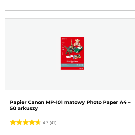
Papier Canon MP-101 matowy Photo Paper A4 –
50 arkuszy
4.7
(41)
4.7
na