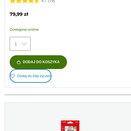
4.7
(79)
4.7
na
79,99 zł
5
gwiazdek.
Dostępne online
79
Recenzji
1
DODAJ DO KOSZYKA
Dodaj do listy życzeń