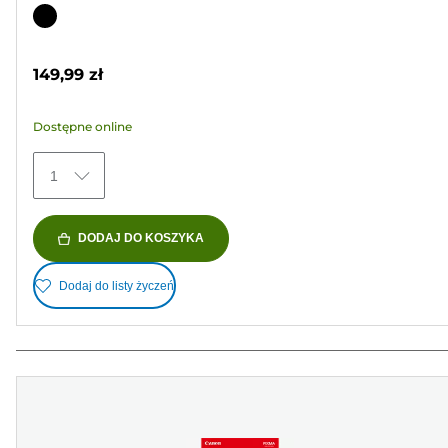
na
Wkład
5
kolorowy
gwiazdek.
149,99 zł
37
Recenzji
Dostępne online
1
DODAJ DO KOSZYKA
Dodaj do listy życzeń