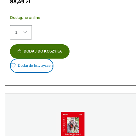
88,49 zł
5
gwiazdek.
Dostępne online
41
Recenzji
1
DODAJ DO KOSZYKA
Dodaj do listy życzeń