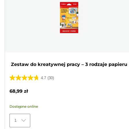
Zestaw do kreatywnej pracy – 3 rodzaje papieru
4.7
(30)
4.7
na
68,99 zł
5
gwiazdek.
Dostępne online
30
Recenzji
1