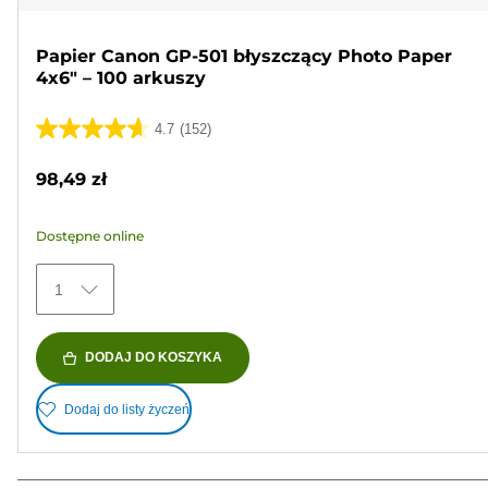
Papier Canon GP-501 błyszczący Photo Paper
4x6" – 100 arkuszy
4.7
(152)
4.7
na
98,49 zł
5
gwiazdek.
Dostępne online
152
Recenzji
1
DODAJ DO KOSZYKA
Dodaj do listy życzeń