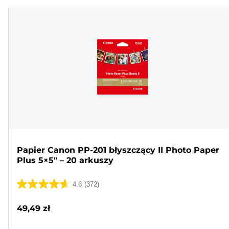
Papier Canon PP-201 błyszczący II Photo Paper
Plus 5×5" – 20 arkuszy
4.6
(372)
4.6
na
49,49 zł
5
gwiazdek.