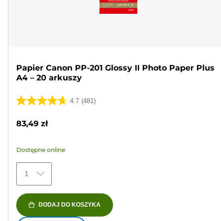
Papier Canon PP-201 Glossy II Photo Paper Plus
A4 – 20 arkuszy
4.7
(481)
4.7
na
83,49 zł
5
gwiazdek.
Dostępne online
481
Recenzji
1
DODAJ DO KOSZYKA