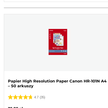
Papier High Resolution Paper Canon HR-101N A4
– 50 arkuszy
4.7
(35)
4.7
na