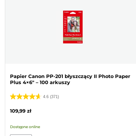
Papier Canon PP-201 błyszczący II Photo Paper
Plus 4×6" – 100 arkuszy
4.6
(371)
4.6
na
109,99 zł
5
gwiazdek.
Dostępne online
371