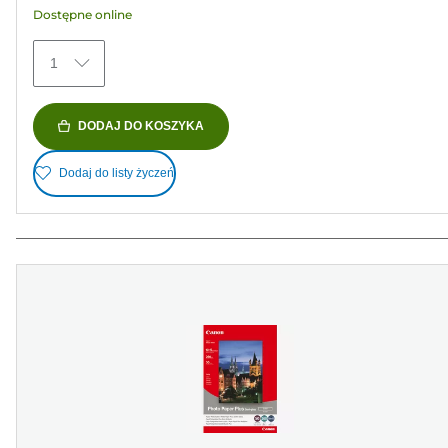
Dostępne online
74
Recenzji
1
DODAJ DO KOSZYKA
Dodaj do listy życzeń