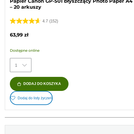
Papier Canon GP-501 błyszczący Photo Paper A4
– 20 arkuszy
4.7
(152)
4.7
na
63,99 zł
5
gwiazdek.
Dostępne online
152
Recenzji
1
DODAJ DO KOSZYKA
Dodaj do listy życzeń