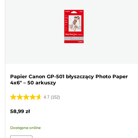
Papier Canon GP-501 błyszczący Photo Paper
4x6" – 50 arkuszy
4.7
(152)
4.7
na
58,99 zł
5
gwiazdek.
Dostępne online
152
Recenzji