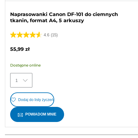
Naprasowanki Canon DF-101 do ciemnych
tkanin, format A4, 5 arkuszy
4.6
(15)
4.6
na
55,99 zł
5
gwiazdek.
Dostępne online
15
Recenzji
1
Dodaj do listy życzeń
POWIADOM MNIE