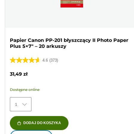
Papier Canon PP-201 błyszczący II Photo Paper
Plus 5×7" – 20 arkuszy
4.6
(373)
4.6
na
31,49 zł
5
gwiazdek.
Dostępne online
373
Recenzji
1
DODAJ DO KOSZYKA