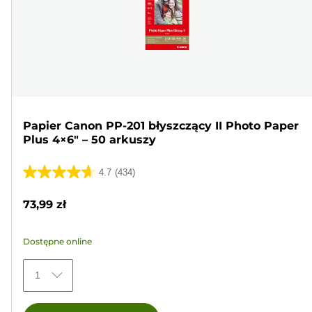
Papier Canon PP-201 błyszczący II Photo Paper
Plus 4×6" – 50 arkuszy
4.7
(434)
4.7
na
73,99 zł
5
gwiazdek.
Dostępne online
434
Recenzji
1