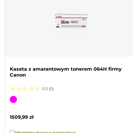
Kaseta z amarantowym tonerem 064H firmy
Canon
0.0
(0)
0.0
na
Wkład
5
kolorowy
gwiazdek.
1509,99 zł
Bezpłatna dostawa standardowa