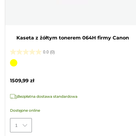
Kaseta z żółtym tonerem 064H firmy Canon
0.0
(0)
0.0
na
Wkład
5
kolorowy
gwiazdek.
1509,99 zł
Bezpłatna dostawa standardowa
Dostępne online
1