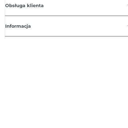
Obsługa klienta
Informacja
Sklep
Zasubskrybuj aktualności z firmy Canon
Możesz regularnie otrzymywać przez e-mail aktualności dotyczące
produktów oraz oferty i przydatne informacje
ZAREJESTRUJ SIĘ
Regulamin sprzedaży
Polityka prywatności