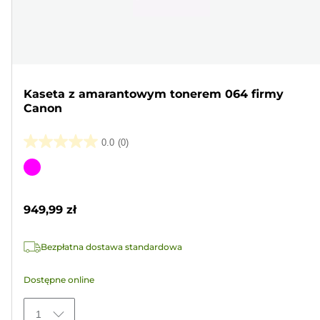
Kaseta z amarantowym tonerem 064 firmy
Canon
0.0
(0)
0.0
na
Wkład
5
kolorowy
gwiazdek.
949,99 zł
Bezpłatna dostawa standardowa
Dostępne online
1