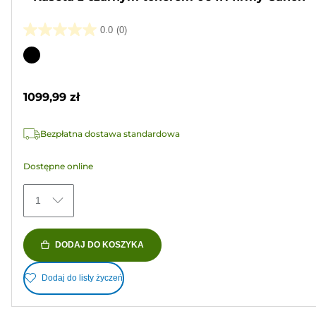
0.0
(0)
0.0
na
Wkład
5
kolorowy
gwiazdek.
1099,99 zł
Bezpłatna dostawa standardowa
Dostępne online
1
DODAJ DO KOSZYKA
Dodaj do listy życzeń