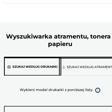
Wyszukiwarka atramentu, tonera 
papieru
Wybierz
SZUKAJ WEDŁUG DRUKARKI
SZUKAJ WEDŁUG ATRAMEN
model
drukarki
z
Wybierz model drukarki z poniższej listy.
poniższej
listy.