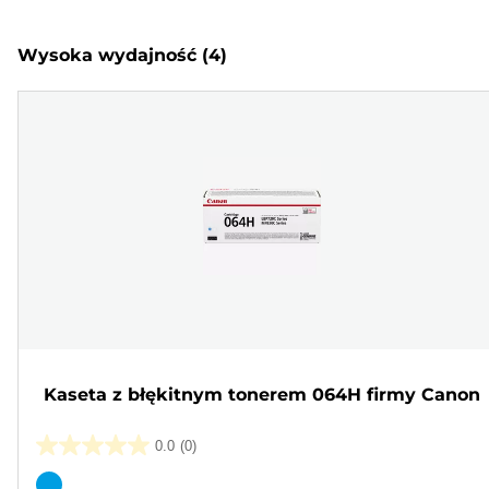
Wysoka wydajność
(4)
Kaseta z błękitnym tonerem 064H firmy Canon
0.0
(0)
0.0
na
Wkład