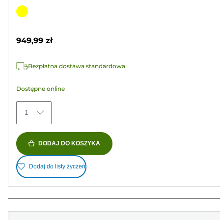
na
Wkład
5
kolorowy
gwiazdek.
949,99 zł
Bezpłatna dostawa standardowa
Dostępne online
1
DODAJ DO KOSZYKA
Dodaj do listy życzeń