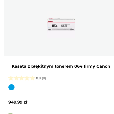
Kaseta z błękitnym tonerem 064 firmy Canon
0.0
(0)
0.0
na
Wkład
5
kolorowy
gwiazdek.
949,99 zł