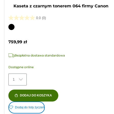
Kaseta z czarnym tonerem 064 firmy Canon
0.0
(0)
0.0
na
Wkład
5
kolorowy
gwiazdek.
759,99 zł
Bezpłatna dostawa standardowa
Dostępne online
1
DODAJ DO KOSZYKA
Dodaj do listy życzeń