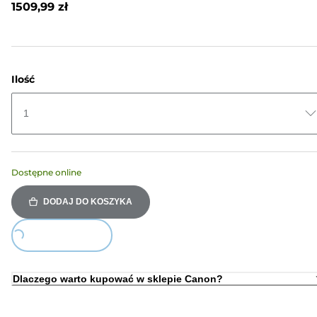
1509,99 zł
do
tej
samej
strony.
Ilość
1
Dostępne online
DODAJ DO KOSZYKA
Loading...
Dlaczego warto kupować w sklepie Canon?