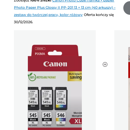
Zdobądź
100
%
zniżki
Canon Photo Cube i ramka + papier
Photo Paper Plus Glossy II PP-201 13 × 13 cm (40 arkuszy) –
zestaw do twórczej pracy, kolor różowy
Oferta kończy się
30/12/2026.