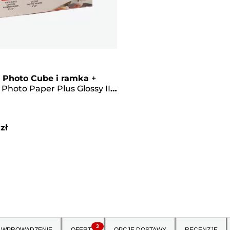
 Photo Cube i ramka
+
 Photo Paper Plus Glossy II
 13 × 13 cm (40 arkuszy) –
 do twórczej pracy, kolor
y
zł
3
WPROWADZENIE
OFERTY
OPCJE DOSTAWY
RECENZJE