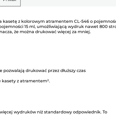
iera kasetę z kolorowym atramentem CL-546 o pojemnośc
 pojemności 15 ml, umożliwiającą wydruk nawet 800 str
znacza, że można drukować więcej za mniej.
e pozwalają drukować przez dłuższy czas
e kasety z atramentem².
 więcej wydruków niż standardowy odpowiednik. To