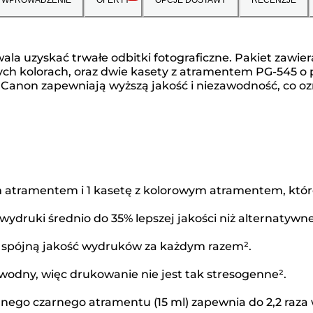
wala uzyskać trwałe odbitki fotograficzne. Pakiet zaw
ych kolorach, oraz dwie kasety z atramentem PG-545 o
y Canon zapewniają wyższą jakość i niezawodność, co o
 atramentem i 1 kasetę z kolorowym atramentem, któr
ydruki średnio do 35% lepszej jakości niż alternatywn
 spójną jakość wydruków za każdym razem².
wodny, więc drukowanie nie jest tak stresogenne².
ego czarnego atramentu (15 ml) zapewnia do 2,2 raza