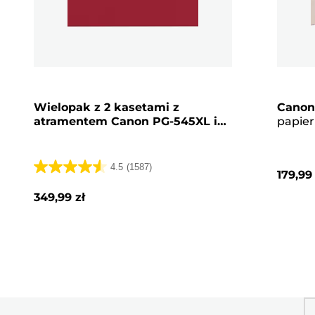
Wielopak z 2 kasetami z
Canon
atramentem Canon PG-545XL i
papier
bardzo wydajną kasetą z
PP-201
atramentem CL-546XL BK/C/M/Y
zestaw
różow
4.5
(1587)
179,99 
4.5
na
349,99 zł
5
gwiazdek.
1587
Recenzji