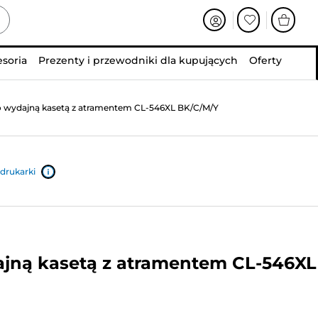
esoria
Prezenty i przewodniki dla kupujących
Oferty
o wydajną kasetą z atramentem CL-546XL BK/C/M/Y
drukarki
ajną kasetą z atramentem CL-546XL