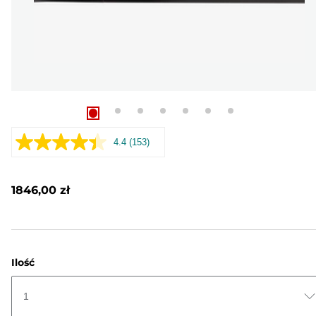
4.4
(153)
Czytaj
153
Recenzji.
Łącze
1846,00 zł
do
tej
samej
strony.
Ilość
1