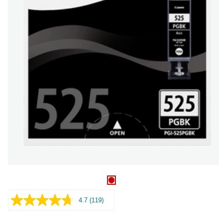
4.7
(119)
Czytaj
119