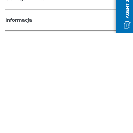
Informacja
Sklep
Zasubskrybuj aktualności z firmy Canon
Możesz regularnie otrzymywać przez e-mail aktualności dotyczące
produktów oraz oferty i przydatne informacje
ZAREJESTRUJ SIĘ
Regulamin sprzedaży
Polityka prywatności
Informacje o plikach cookie