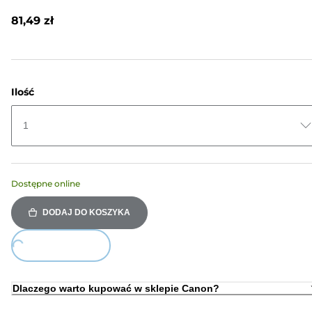
Recenzji.
Łącze
81,49 zł
do
tej
samej
strony.
Ilość
1
Dostępne online
DODAJ DO KOSZYKA
Loading...
Dlaczego warto kupować w sklepie Canon?