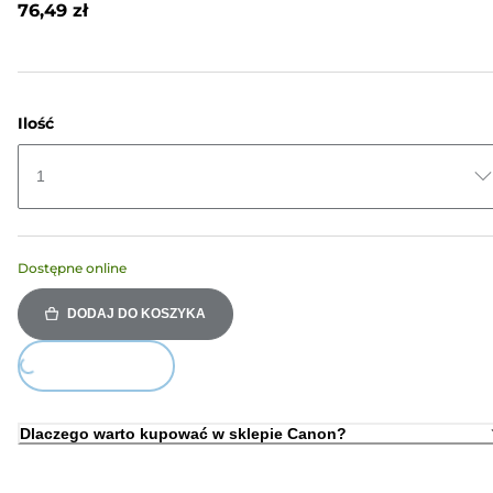
76,49 zł
do
tej
samej
strony.
Ilość
1
Dostępne online
DODAJ DO KOSZYKA
ing...
Dlaczego warto kupować w sklepie Canon?