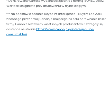
* Deklarowana wartość wydajności zgodnie z normą ISO/IEC 29102.
Wartości osiągnięte przy drukowaniu w trybie ciągłym.
*** Na podstawie badania Keypoint Intelligence – Buyers Lab 2018
zleconego przez firmę Canon, a mającego na celu porównanie kaset
firmy Canon z zestawem kaset innych producentów. Szczegóły są
dostępne na stronie
https://www.canon.pl/printers/genuine-
consumables/
.