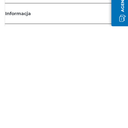
Informacja
Sklep
Zasubskrybuj aktualności z firmy Canon
Możesz regularnie otrzymywać przez e-mail aktualności dotyczące
produktów oraz oferty i przydatne informacje
ZAREJESTRUJ SIĘ
Regulamin sprzedaży
Polityka prywatności
Informacje o plikach cookie
Ustawienia plików cookie