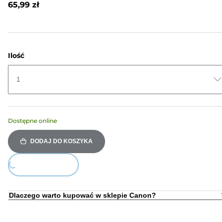
65,99 zł
do
tej
samej
strony.
Ilość
1
Dostępne online
DODAJ DO KOSZYKA
ing...
Dlaczego warto kupować w sklepie Canon?