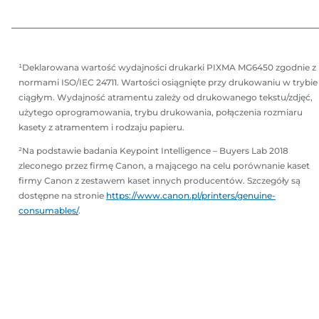
k
k
a
a
¹Deklarowana wartość wydajności drukarki PIXMA MG6450 zgodnie z
normami ISO/IEC 24711. Wartości osiągnięte przy drukowaniu w trybie
ciągłym. Wydajność atramentu zależy od drukowanego tekstu/zdjęć,
użytego oprogramowania, trybu drukowania, połączenia rozmiaru
kasety z atramentem i rodzaju papieru.
²Na podstawie badania Keypoint Intelligence – Buyers Lab 2018
zleconego przez firmę Canon, a mającego na celu porównanie kaset
firmy Canon z zestawem kaset innych producentów. Szczegóły są
dostępne na stronie
https://www.canon.pl/printers/genuine-
consumables/
.