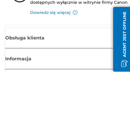
dostępnych wyłącznie w witrynie firmy Canon
Dowiedz się więcej
AGENT JEST OFFLINE
Obsługa klienta
Informacja
Sklep
Zasubskrybuj aktualności z firmy Canon
Możesz regularnie otrzymywać przez e-mail aktualności dotyczące
produktów oraz oferty i przydatne informacje
ZAREJESTRUJ SIĘ