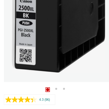
4.3
(96)
Czytaj
96