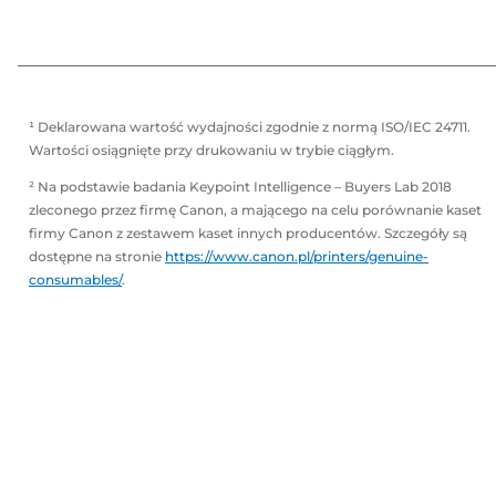
a
r
r
k
k
a
a
¹ Deklarowana wartość wydajności zgodnie z normą ISO/IEC 24711.
Wartości osiągnięte przy drukowaniu w trybie ciągłym.
² Na podstawie badania Keypoint Intelligence – Buyers Lab 2018
zleconego przez firmę Canon, a mającego na celu porównanie kaset
firmy Canon z zestawem kaset innych producentów. Szczegóły są
dostępne na stronie
https://www.canon.pl/printers/genuine-
consumables/
.