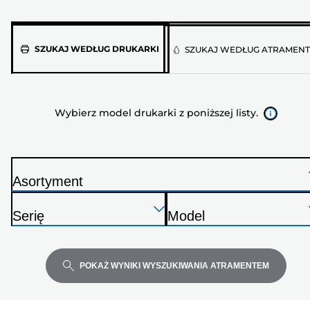
Wybierz
SZUKAJ WEDŁUG DRUKARKI
SZUKAJ WEDŁUG ATRAMEN
model
drukarki
z
Wybierz model drukarki z poniższej listy.
poniższej
listy.
Asortyment
D
Naciśnij
Naciśnij
Naciśnij
r
Serię
Model
Enter,
Enter,
Enter,
u
D
D
aby
aby
aby
k
r
r
rozwinąć
rozwinąć
rozwinąć
a
u
u
POKAŻ WYNIKI WYSZUKIWANIA ATRAMENTEM
r
k
k
k
a
a