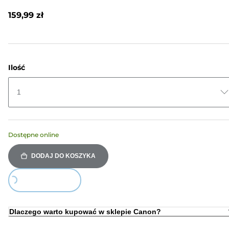
Recenzji.
Łącze
159,99 zł
do
tej
samej
strony.
Ilość
1
Dostępne online
DODAJ DO KOSZYKA
Loading...
Dlaczego warto kupować w sklepie Canon?