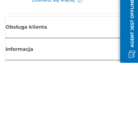
AGENT JEST OFFLINE
Obsługa klienta
Informacja
Sklep
Zasubskrybuj aktualności z firmy Canon
Możesz regularnie otrzymywać przez e-mail aktualności dotyczące
produktów oraz oferty i przydatne informacje
ZAREJESTRUJ SIĘ