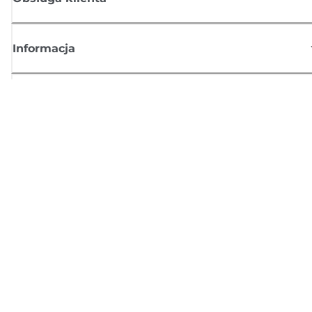
Informacja
Sklep
Zasubskrybuj aktualności z firmy Canon
Możesz regularnie otrzymywać przez e-mail aktualności dotyczące
produktów oraz oferty i przydatne informacje
ZAREJESTRUJ SIĘ
Regulamin sprzedaży
Polityka prywatności
Informacje o plikach cookie