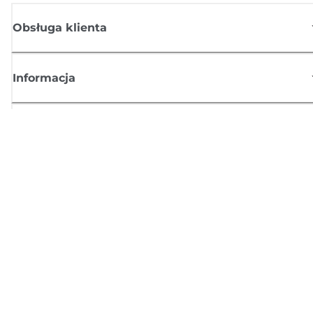
Obsługa klienta
Informacja
Sklep
Zasubskrybuj aktualności z firmy Canon
Możesz regularnie otrzymywać przez e-mail aktualności dotyczące
produktów oraz oferty i przydatne informacje
ZAREJESTRUJ SIĘ