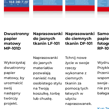
Dwustronny
Naprasowanki
Naprasowanki
Samo
papier
do jasnych
do ciemnych
papie
matowy
tkanin LF-101
tkanin DF-101
fotog
MP-101D
RP-10
Naprasowanki
Tchnij nowe
Wykorzystaj
Wydruk
do jasnych
życie w swoje
dwustronny
Przykl
materiałów
rzeczy
papier
Przeni
pozwalają
wykonane z
matowy, by
wspom
nanieść nutę
ciemnych
urozmaicić
swoje 
osobistego stylu
tkanin za
swój
nie pr
na Twoją
pomocą tych
następny
bałag
koszulkę, torbę
łatwych w
twórczy
lub chustę.
użyciu
projekt.
naprasowanek.
Kup Te