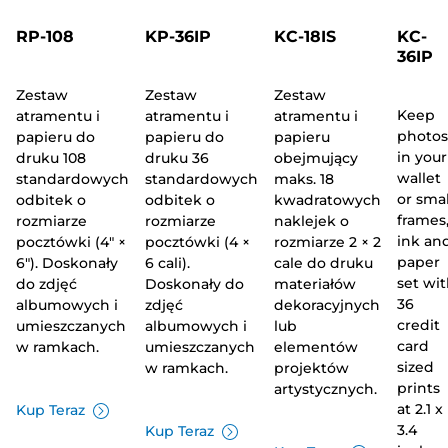
RP-108
KP-36IP
KC-18IS
KC-
36IP
Zestaw
Zestaw
Zestaw
Keep
atramentu i
atramentu i
atramentu i
photos
papieru do
papieru do
papieru
in your
druku 108
druku 36
obejmujący
wallet
standardowych
standardowych
maks. 18
or smal
odbitek o
odbitek o
kwadratowych
frames
rozmiarze
rozmiarze
naklejek o
ink an
pocztówki (4" ×
pocztówki (4 ×
rozmiarze 2 × 2
paper
6"). Doskonały
6 cali).
cale do druku
set wi
do zdjęć
Doskonały do
materiałów
36
albumowych i
zdjęć
dekoracyjnych
credit
umieszczanych
albumowych i
lub
card
w ramkach.
umieszczanych
elementów
sized
w ramkach.
projektów
prints
artystycznych.
at 2.1 x
Kup Teraz
3.4
Kup Teraz