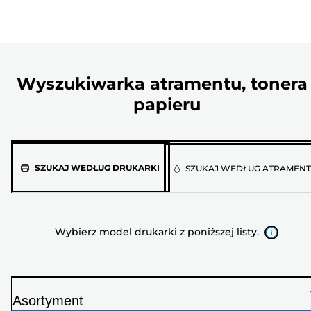
Wyszukiwarka atramentu, tonera 
papieru
Wybierz
SZUKAJ WEDŁUG DRUKARKI
SZUKAJ WEDŁUG ATRAMEN
model
drukarki
z
Wybierz model drukarki z poniższej listy.
poniższej
listy.
Asortyment