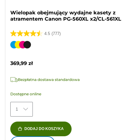
Wielopak obejmujący wydajne kasety z
atramentem Canon PG-560XL x2/CL-561XL
4.5
(777)
4.5
na
Wkład
5
kolorowy
gwiazdek.
369,99 zł
777
Recenzji
Bezpłatna dostawa standardowa
Dostępne online
1
DODAJ DO KOSZYKA