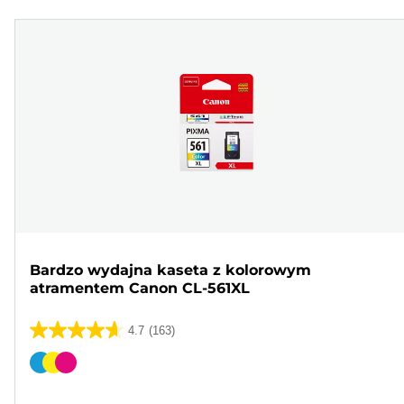
Bardzo wydajna kaseta z kolorowym
atramentem Canon CL-561XL
4.7
(163)
4.7
na
Wkład
5
kolorowy