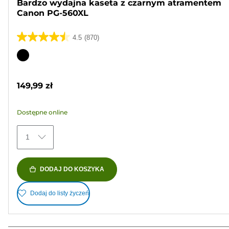
Bardzo wydajna kaseta z czarnym atramentem
Canon PG-560XL
4.5
(870)
4.5
na
Wkład
5
kolorowy
gwiazdek.
149,99 zł
870
Recenzji
Dostępne online
1
DODAJ DO KOSZYKA
Dodaj do listy życzeń