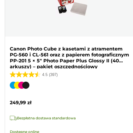
Canon Photo Cube z kasetami z atramentem
PG-560 i CL-561 oraz z papierem fotograficznym
PP-201 5 × 5" Photo Paper Plus Glossy II (40
arkuszy) – pakiet oszczędnościowy
4.5
(397)
4.5
na
Wkład
5
kolorowy
gwiazdek.
249,99 zł
397
Recenzji
Bezpłatna dostawa standardowa
Dostępne online