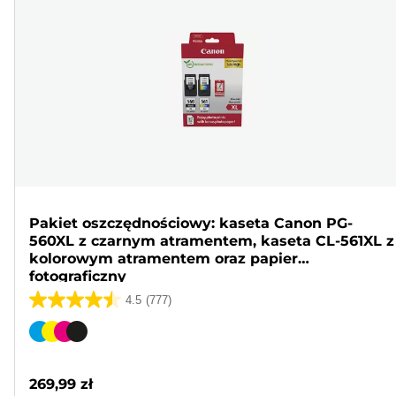
Pakiet oszczędnościowy: kaseta Canon PG-
560XL z czarnym atramentem, kaseta CL-561XL z
kolorowym atramentem oraz papier
fotograficzny
4.5
(777)
4.5
na
Wkład
5
kolorowy
gwiazdek.
269,99 zł
777