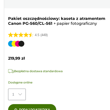
Pakiet oszczędnościowy: kaseta z atramentem
Canon PG-560/CL-561
+
papier fotograficzny
4.5
(449)
4.5
na
Wkład
5
kolorowy
gwiazdek.
219,99 zł
449
Recenzji
Bezpłatna dostawa standardowa
Dostępne online
1
DODAJ DO KOSZYKA