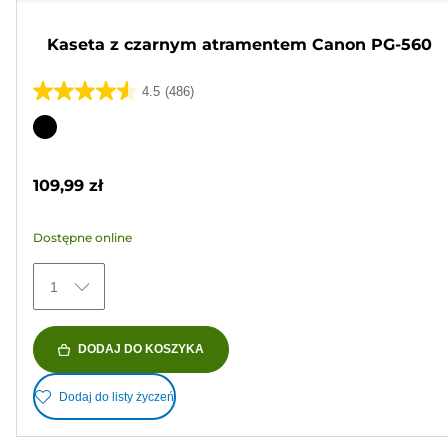
Kaseta z czarnym atramentem Canon PG-560
4.5
(486)
4.5
na
Wkład
5
kolorowy
gwiazdek.
109,99 zł
486
Recenzji
Dostępne online
1
DODAJ DO KOSZYKA
Dodaj do listy życzeń