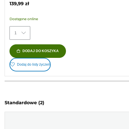
gwiazdek.
139,99 zł
163
Recenzji
Dostępne online
1
DODAJ DO KOSZYKA
Dodaj do listy życzeń
Standardowe
(2)