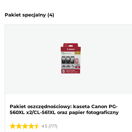
Pakiet specjalny
(4)
Pakiet oszczędnościowy: kaseta Canon PG-
560XL x2/CL-561XL oraz papier fotograficzny
4.5
(777)
4.5