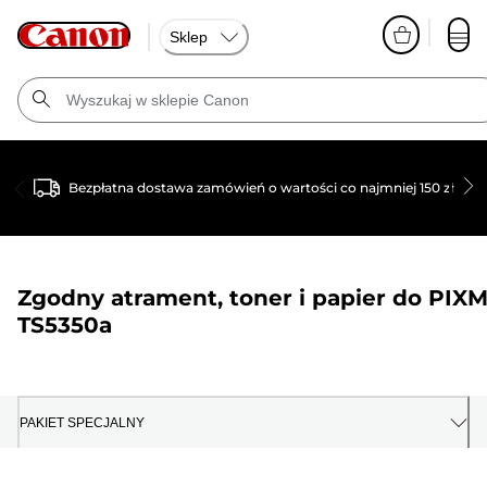
Sklep
Bezpłatna dostawa zamówień o wartości co najmniej 150 zł
Zgodny atrament, toner i papier do
PIX
TS5350a
PAKIET SPECJALNY