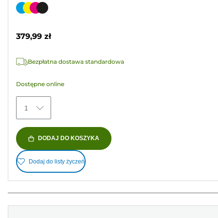
na
Wkład
5
kolorowy
gwiazdek.
379,99 zł
777
Recenzji
Bezpłatna dostawa standardowa
Dostępne online
1
DODAJ DO KOSZYKA
Dodaj do listy życzeń