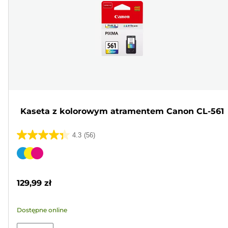
Kaseta z kolorowym atramentem Canon CL-561
4.3
(56)
4.3
na
Wkład
5
kolorowy
gwiazdek.
129,99 zł
56
Recenzji
Dostępne online